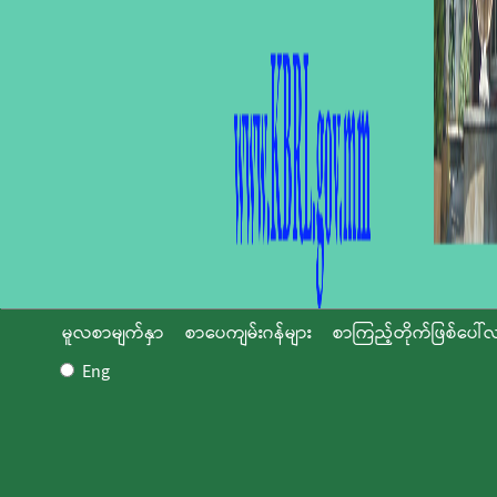
မူလစာမျက်နှာ
စာပေကျမ်းဂန်များ
စာကြည့်တိုက်ဖြစ်ပေါ်လ
Eng