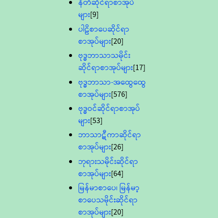
နီတိဆိုင်ရာစာအုပ်
များ
[9]
ပါဠိစာပေဆိုင်ရာ
စာအုပ်များ
[20]
ဗုဒ္ဓဘာသာသမိုင်း
ဆိုင်ရာစာအုပ်များ
[17]
ဗုဒ္ဓဘာသာ-အထွေထွေ
စာအုပ်များ
[576]
ဗုဒ္ဓဝင်ဆိုင်ရာစာအုပ်
များ
[53]
ဘာသာဋီကာဆိုင်ရာ
စာအုပ်များ
[26]
ဘုရားသမိုင်းဆိုင်ရာ
စာအုပ်များ
[64]
မြန်မာစာပေ၊ မြန်မာ့
စာပေသမိုင်းဆိုင်ရာ
စာအုပ်များ
[20]