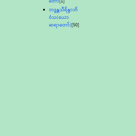
တော်
[1]
ဘဒ္ဒန္တသီရိန္ဒာဘိ
ဝံသ(ယော
ဆရာတော်)
[50]