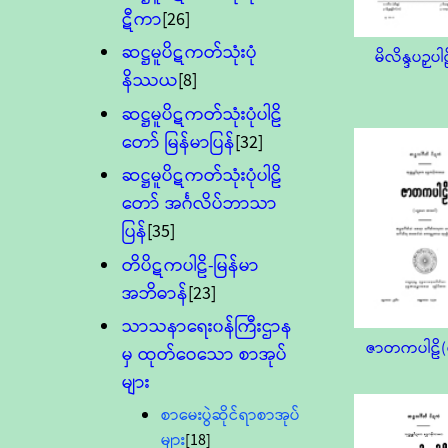
ဋီကာ
[26]
ဆဋ္ဌမူပိဋကတ်သုံးပုံ
မိလိန္ဒပဉှပါ
နိဿယ
[8]
ဆဋ္ဌမူပိဋကတ်သုံးပုံပါဠိ
တော် မြန်မာပြန်
[32]
ဆဋ္ဌမူပိဋကတ်သုံးပုံပါဠိ
တော် အင်္ဂလိပ်ဘာသာ
ပြန်
[35]
တိပိဋကပါဠိ-မြန်မာ
အဘိဓာန်
[23]
သာသနာရေး၀န်ကြီးဌာန
ဇာတကပါဠိ(
မှ ထုတ်ဝေသော စာအုပ်
များ
စာမေးပွဲဆိုင်ရာစာအုပ်
များ
[18]