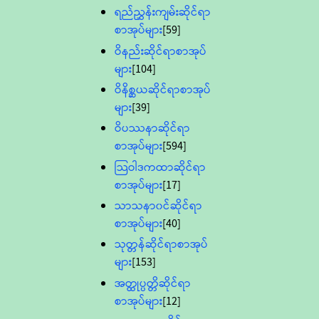
ရည်ညွှန်းကျမ်းဆိုင်ရာ
စာအုပ်များ
[59]
ဝိနည်းဆိုင်ရာစာအုပ်
များ
[104]
ဝိနိစ္ဆယဆိုင်ရာစာအုပ်
များ
[39]
ဝိပဿနာဆိုင်ရာ
စာအုပ်များ
[594]
သြဝါဒကထာဆိုင်ရာ
စာအုပ်များ
[17]
သာသနာ၀င်ဆိုင်ရာ
စာအုပ်များ
[40]
သုတ္တန်ဆိုင်ရာစာအုပ်
များ
[153]
အတ္ထုပ္ပတ္တိဆိုင်ရာ
စာအုပ်များ
[12]