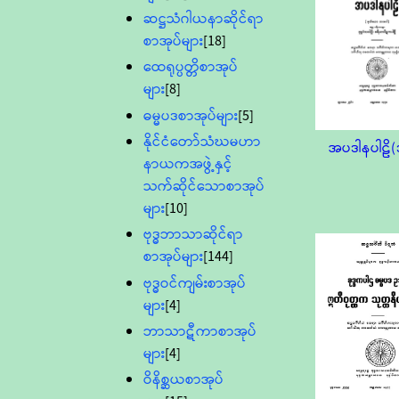
ဆဋ္ဌသံဂါယနာဆိုင်ရာ
စာအုပ်များ
[18]
ထေရုပ္ပတ္တိစာအုပ်
များ
[8]
ဓမ္မပဒစာအုပ်များ
[5]
နိုင်ငံတော်သံဃမဟာ
အပဒါနပါဠိ(ဒ
နာယကအဖွဲ့နှင့်
သက်ဆိုင်သောစာအုပ်
များ
[10]
ဗုဒ္ဓဘာသာဆိုင်ရာ
စာအုပ်များ
[144]
ဗုဒ္ဓဝင်ကျမ်းစာအုပ်
များ
[4]
ဘာသာဋီကာစာအုပ်
များ
[4]
ဝိနိစ္ဆယစာအုပ်