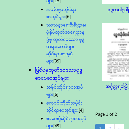
များ
[15]
အဘိဓမ္မာဆိုင်ရာ
ခုဒ္ဒကပါဌပါ
စာအုပ်များ
[6]
သာသနာရေးဦးစီးဌာန၊
ပုံနှိပ်ထုတ်ဝေရေးဌာန
ခွဲမှ ထုတ်ဝေသော ဗုဒ္ဓ
တရားတော်များ
ဆိုင်ရာ စာအုပ်
များ
[39]
ပြင်ပမှထုတ်ဝေသောဗုဒ္ဓ
စာပေစာအုပ်များ
အင်္ဂုတ္တရပါဠိ(
သမိုင်းဆိုင်ရာစာအုပ်
များ
[6]
ကျောင်းတိုက်သမိုင်း
ဆိုင်ရာစာအုပ်များ
[4]
Page
1
of
2
စာမေးပွဲဆိုင်ရာစာအုပ်
များ
[49]
1
2
»