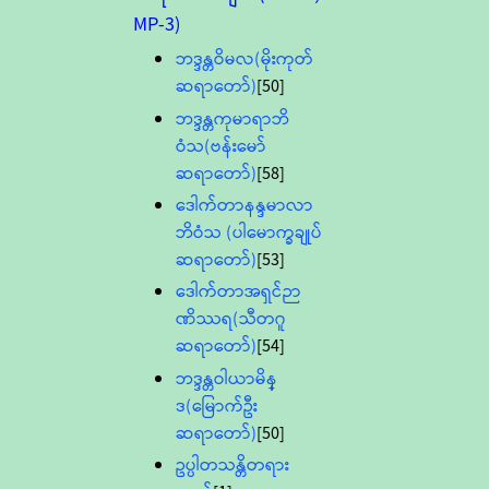
MP-3)
ဘဒ္ဒန္တဝိမလ(မိုးကုတ်
ဆရာတော်)
[50]
ဘဒ္ဒန္တကုမာရာဘိ
ဝံသ(ဗန်းမော်
ဆရာတော်)
[58]
ဒေါက်တာနန္ဒမာလာ
ဘိဝံသ (ပါမောက္ခချုပ်
ဆရာတော်)
[53]
ဒေါက်တာအရှင်ဉာ
ဏိဿရ(သီတဂူ
ဆရာတော်)
[54]
ဘဒ္ဒန္တဝါယာမိန္
ဒ(မြောက်ဦး
ဆရာတော်)
[50]
ဥပ္ပါတသန္တိတရား