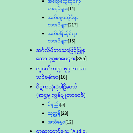
အထွေထွေဆိုင်ရာ
စာအုပ်များ
[14]
အဘိဓမ္မာဆိုင်ရာ
စာအုပ်များ
[217]
အဘိဓါန်ဆိုင်ရာ
စာအုပ်များ
[15]
အင်္ဂလိပ်ဘာသာဖြင့်ပြုစု
သော ဗုဒ္ဓစာပေများ
[895]
လူငယ်ကဏ္ဍ ဗုဒ္ဓဘာသာ
သင်ခန်းစာ
[16]
ပိဋကသုံးပုံပါဠိတော်
(ဆဋ္ဌမူ ကွန်ပျူတာစာစီ)
ဝိနည်း
[5]
သုတ္တန်
[23]
အဘိဓမ္မာ
[12]
တရားတော်များ (Audio,