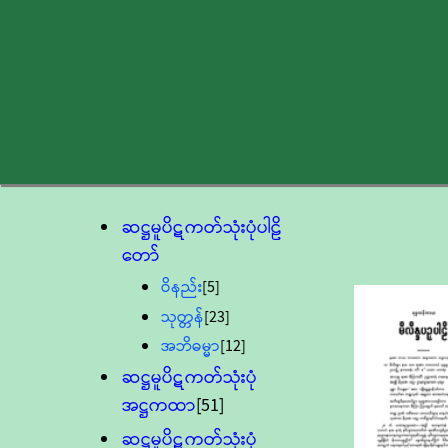
ဆဋ္ဌမူပိဋကတ်သုံးပုံပါဠိ
တော်
ဝိနည်း
[5]
သုတ္တန်
[23]
အဘိဓမ္မာ
[12]
ဆဋ္ဌမူပိဋကတ်သုံးပုံ
အဋ္ဌကထာ
[51]
ဆဋ္ဌမူပိဋကတ်သုံးပုံ