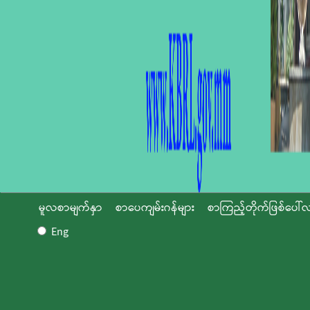
မူလစာမျက်နှာ
စာပေကျမ်းဂန်များ
စာကြည့်တိုက်ဖြစ်ပေါ်လ
Eng