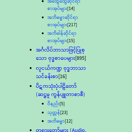
အထွေထွေဆိုင်ရာ
စာအုပ်များ
[14]
အဘိဓမ္မာဆိုင်ရာ
စာအုပ်များ
[217]
အဘိဓါန်ဆိုင်ရာ
စာအုပ်များ
[15]
အင်္ဂလိပ်ဘာသာဖြင့်ပြုစု
သော ဗုဒ္ဓစာပေများ
[895]
လူငယ်ကဏ္ဍ ဗုဒ္ဓဘာသာ
သင်ခန်းစာ
[16]
ပိဋကသုံးပုံပါဠိတော်
(ဆဋ္ဌမူ ကွန်ပျူတာစာစီ)
ဝိနည်း
[5]
သုတ္တန်
[23]
အဘိဓမ္မာ
[12]
တရားတော်များ (Audio,