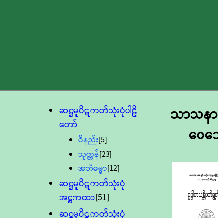
ဆဋ္ဌမူပိဋကတ်သုံးပုံပါဠိ
သာသနာရေး
တော်
ဝေသော
ဝိနည်း
[5]
သုတ္တန်
[23]
အဘိဓမ္မာ
[12]
ဆဋ္ဌမူပိဋကတ်သုံးပုံ
အဋ္ဌကထာ
[51]
ဆဋ္ဌမူပိဋကတ်သုံးပုံ