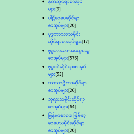
နီတိဆိုင်ရာစာအုပ်
များ
[9]
ပါဠိစာပေဆိုင်ရာ
စာအုပ်များ
[20]
ဗုဒ္ဓဘာသာသမိုင်း
ဆိုင်ရာစာအုပ်များ
[17]
ဗုဒ္ဓဘာသာ-အထွေထွေ
စာအုပ်များ
[576]
ဗုဒ္ဓဝင်ဆိုင်ရာစာအုပ်
များ
[53]
ဘာသာဋီကာဆိုင်ရာ
စာအုပ်များ
[26]
ဘုရားသမိုင်းဆိုင်ရာ
စာအုပ်များ
[64]
မြန်မာစာပေ၊ မြန်မာ့
စာပေသမိုင်းဆိုင်ရာ
စာအုပ်များ
[20]