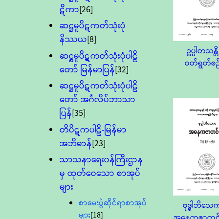
ဋီကာ
[26]
ဆဋ္ဌမူပိဋကတ်သုံးပုံ
နိဿယ
[8]
ဥပ္ပါတသန္တိ
ဆဋ္ဌမူပိဋကတ်သုံးပုံပါဠိ
ဝတ်ရွတ်စဉ
တော် မြန်မာပြန်
[32]
ဆဋ္ဌမူပိဋကတ်သုံးပုံပါဠိ
တော် အင်္ဂလိပ်ဘာသာ
ပြန်
[35]
တိပိဋကပါဠိ-မြန်မာ
အဘိဓာန်
[23]
သာသနာရေး၀န်ကြီးဌာန
မှ ထုတ်ဝေသော စာအုပ်
များ
စာမေးပွဲဆိုင်ရာစာအုပ်
ဗုဒ္ဓါဘိသေ
များ
[18]
အနေကဇာတင်ပ