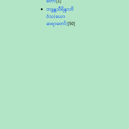
တော်
[1]
ဘဒ္ဒန္တသီရိန္ဒာဘိ
ဝံသ(ယော
ဆရာတော်)
[50]