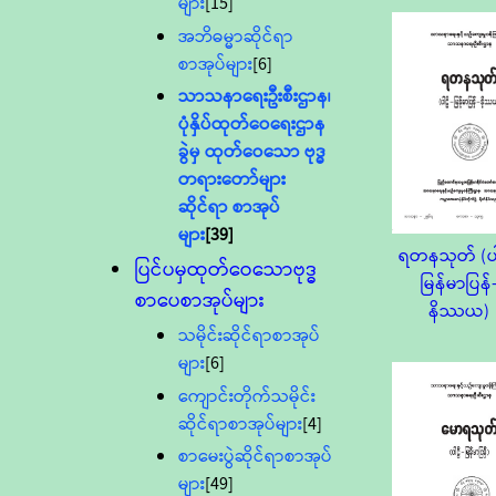
များ
[15]
အဘိဓမ္မာဆိုင်ရာ
စာအုပ်များ
[6]
သာသနာရေးဦးစီးဌာန၊
ပုံနှိပ်ထုတ်ဝေရေးဌာန
ခွဲမှ ထုတ်ဝေသော ဗုဒ္ဓ
တရားတော်များ
ဆိုင်ရာ စာအုပ်
များ
[39]
ရတနသုတ် (ပါ
ပြင်ပမှထုတ်ဝေသောဗုဒ္ဓ
မြန်မာပြန်
စာပေစာအုပ်များ
နိဿယ)
သမိုင်းဆိုင်ရာစာအုပ်
များ
[6]
ကျောင်းတိုက်သမိုင်း
ဆိုင်ရာစာအုပ်များ
[4]
စာမေးပွဲဆိုင်ရာစာအုပ်
များ
[49]