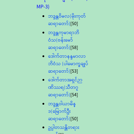
MP-3)
ဘဒ္ဒန္တဝိမလ(မိုးကုတ်
ဆရာတော်)
[50]
ဘဒ္ဒန္တကုမာရာဘိ
ဝံသ(ဗန်းမော်
ဆရာတော်)
[58]
ဒေါက်တာနန္ဒမာလာ
ဘိဝံသ (ပါမောက္ခချုပ်
ဆရာတော်)
[53]
ဒေါက်တာအရှင်ဉာ
ဏိဿရ(သီတဂူ
ဆရာတော်)
[54]
ဘဒ္ဒန္တဝါယာမိန္
ဒ(မြောက်ဦး
ဆရာတော်)
[50]
ဥပ္ပါတသန္တိတရား