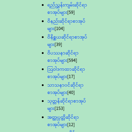
ရည်ညွှန်းကျမ်းဆိုင်ရာ
စာအုပ်များ
[59]
ဝိနည်းဆိုင်ရာစာအုပ်
များ
[104]
ဝိနိစ္ဆယဆိုင်ရာစာအုပ်
များ
[39]
ဝိပဿနာဆိုင်ရာ
စာအုပ်များ
[594]
သြဝါဒကထာဆိုင်ရာ
စာအုပ်များ
[17]
သာသနာ၀င်ဆိုင်ရာ
စာအုပ်များ
[40]
သုတ္တန်ဆိုင်ရာစာအုပ်
များ
[153]
အတ္ထုပ္ပတ္တိဆိုင်ရာ
စာအုပ်များ
[12]