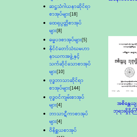
ဆဋ္ဌသံဂါယနာဆိုင်ရာ
စာအုပ်များ
[18]
ထေရုပ္ပတ္တိစာအုပ်
များ
[8]
ဓမ္မပဒစာအုပ်များ
[5]
နိုင်ငံတော်သံဃမဟာ
နာယကအဖွဲ့နှင့်
သက်ဆိုင်သောစာအုပ်
များ
[10]
ဗုဒ္ဓဘာသာဆိုင်ရာ
စာအုပ်များ
[144]
ဗုဒ္ဓဝင်ကျမ်းစာအုပ်
အစိန္တေယျ
များ
[4]
ဘုရားရှိခိုးကြ
ဘာသာဋီကာစာအုပ်
များ
[4]
ဝိနိစ္ဆယစာအုပ်