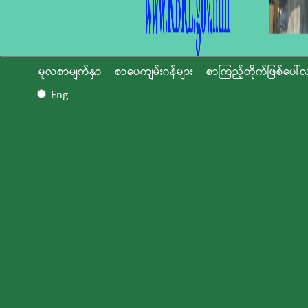
မူလစာမျက်နှာ
စာပေကျမ်းဂန်များ
စာကြည့်တိုက်ဖြစ်ပေါ်လ
Eng