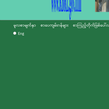
မူလစာမျက်နှာ
စာပေကျမ်းဂန်များ
စာကြည့်တိုက်ဖြစ်ပေါ်လ
Eng