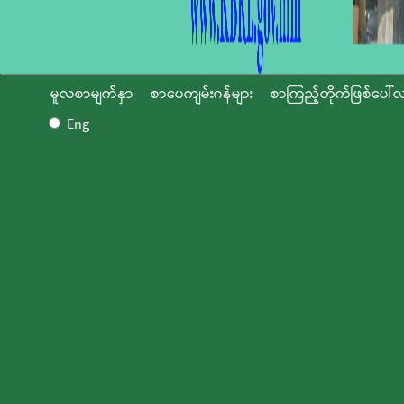
မူလစာမျက်နှာ
စာပေကျမ်းဂန်များ
စာကြည့်တိုက်ဖြစ်ပေါ်လ
Eng