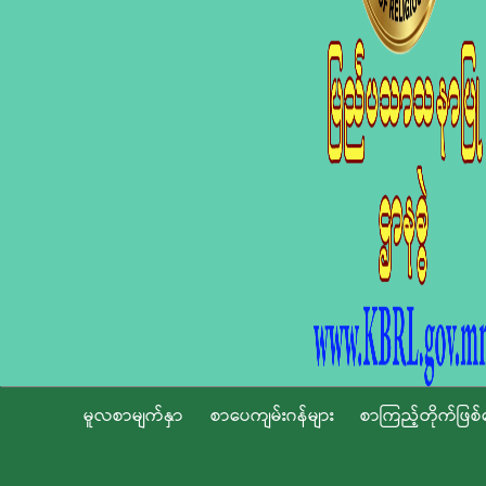
မူလစာမျက်နှာ
စာပေကျမ်းဂန်များ
စာကြည့်တိုက်ဖြစ်