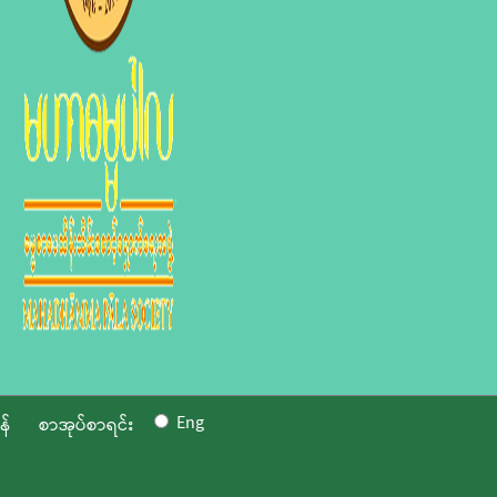
Eng
န်
စာအုပ်စာရင်း