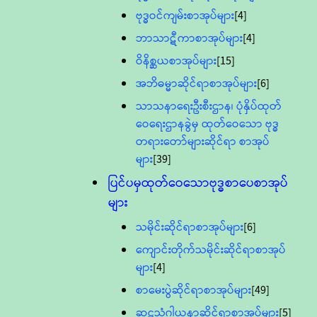
ဗုဒ္ဓဝင်ကျမ်းစာအုပ်များ
[4]
ဘာသာဋီကာစာအုပ်များ
[4]
ဝိနိစ္ဆယစာအုပ်များ
[15]
အဘိဓမ္မာဆိုင်ရာစာအုပ်များ
[6]
သာသနာရေးဦးစီးဌာန၊ ပုံနှိပ်ထုတ်
ဝေရေးဌာနခွဲမှ ထုတ်ဝေသော ဗုဒ္ဓ
တရားတော်များဆိုင်ရာ စာအုပ်
များ
[39]
ပြင်ပမှထုတ်ဝေသောဗုဒ္ဓစာပေစာအုပ်
များ
သမိုင်းဆိုင်ရာစာအုပ်များ
[6]
ကျောင်းတိုက်သမိုင်းဆိုင်ရာစာအုပ်
များ
[4]
စာမေးပွဲဆိုင်ရာစာအုပ်များ
[49]
ဆဋ္ဌသံဂါယနာဆိုင်ရာစာအုပ်များ
[5]