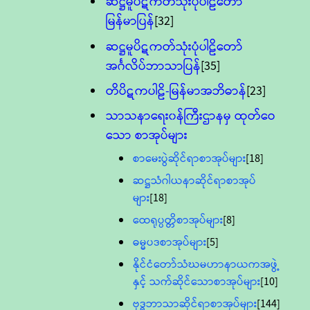
ဆဋ္ဌမူပိဋကတ်သုံးပုံပါဠိတော်
မြန်မာပြန်
[32]
ဆဋ္ဌမူပိဋကတ်သုံးပုံပါဠိတော်
အင်္ဂလိပ်ဘာသာပြန်
[35]
တိပိဋကပါဠိ-မြန်မာအဘိဓာန်
[23]
သာသနာရေး၀န်ကြီးဌာနမှ ထုတ်ဝေ
သော စာအုပ်များ
စာမေးပွဲဆိုင်ရာစာအုပ်များ
[18]
ဆဋ္ဌသံဂါယနာဆိုင်ရာစာအုပ်
များ
[18]
ထေရုပ္ပတ္တိစာအုပ်များ
[8]
ဓမ္မပဒစာအုပ်များ
[5]
နိုင်ငံတော်သံဃမဟာနာယကအဖွဲ့
နှင့် သက်ဆိုင်သောစာအုပ်များ
[10]
ဗုဒ္ဓဘာသာဆိုင်ရာစာအုပ်များ
[144]