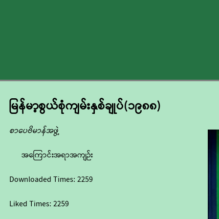
မြန်မာ့စွယ်စုံကျမ်းနှစ်ချုပ်(၁၉၈၈)
စာပေဗိမာန်အဖွဲ့
အကြောင်းအရာအကျဉ်း
Downloaded Times:
2259
Liked Times:
2259