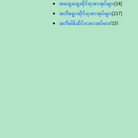
အထွေထွေဆိုင်ရာစာအုပ်များ
[14]
အဘိဓမ္မာဆိုင်ရာစာအုပ်များ
[217]
အဘိဓါန်ဆိုင်ရာစာအုပ်များ
[15]
အင်္ဂလိပ်ဘာသာဖြင့်ပြုစုသော ဗုဒ္ဓ
စာပေများ
[895]
လူငယ်ကဏ္ဍ ဗုဒ္ဓဘာသာ
သင်ခန်းစာ
[16]
ပိဋကသုံးပုံပါဠိတော် (ဆဋ္ဌမူ
ကွန်ပျူတာစာစီ)
ဝိနည်း
[5]
သုတ္တန်
[23]
အဘိဓမ္မာ
[12]
တရားတော်များ (Audio, MP-3)
ဘဒ္ဒန္တဝိမလ(မိုးကုတ်ဆရာတော်)