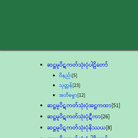
ဆဋ္ဌမူပိဋကတ်သုံးပုံပါဠိတော်
ဝိနည်း
[5]
သုတ္တန်
[23]
အဘိဓမ္မာ
[12]
ဆဋ္ဌမူပိဋကတ်သုံးပုံအဋ္ဌကထာ
[51]
ဆဋ္ဌမူပိဋကတ်သုံးပုံဋီကာ
[26]
ဆဋ္ဌမူပိဋကတ်သုံးပုံနိဿယ
[8]