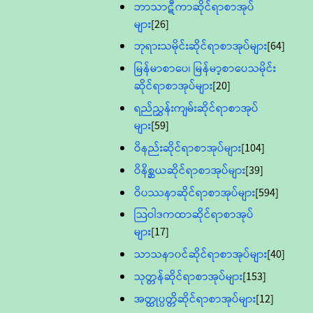
ဘာသာဋီကာဆိုင်ရာစာအုပ်
များ
[26]
ဘုရားသမိုင်းဆိုင်ရာစာအုပ်များ
[64]
မြန်မာစာပေ၊ မြန်မာ့စာပေသမိုင်း
ဆိုင်ရာစာအုပ်များ
[20]
ရည်ညွှန်းကျမ်းဆိုင်ရာစာအုပ်
များ
[59]
ဝိနည်းဆိုင်ရာစာအုပ်များ
[104]
ဝိနိစ္ဆယဆိုင်ရာစာအုပ်များ
[39]
ဝိပဿနာဆိုင်ရာစာအုပ်များ
[594]
သြဝါဒကထာဆိုင်ရာစာအုပ်
များ
[17]
သာသနာ၀င်ဆိုင်ရာစာအုပ်များ
[40]
သုတ္တန်ဆိုင်ရာစာအုပ်များ
[153]
အတ္ထုပ္ပတ္တိဆိုင်ရာစာအုပ်များ
[12]