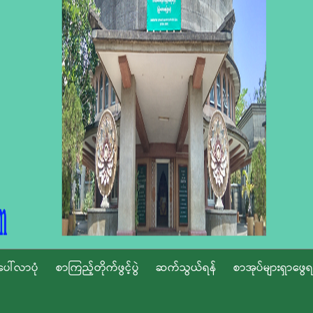
ပေါ်လာပုံ
စာကြည့်တိုက်ဖွင့်ပွဲ
ဆက်သွယ်ရန်
စာအုပ်များရှာဖွေရ