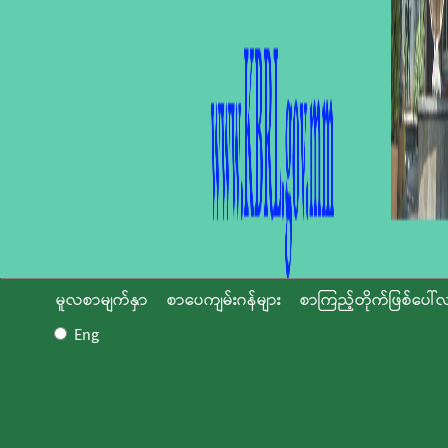
မူလစာမျက်နှာ
စာပေကျမ်းဂန်များ
စာကြည့်တိုက်ဖြစ်ပေါ်လ
Eng