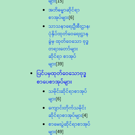
များ
[15]
အဘိဓမ္မာဆိုင်ရာ
စာအုပ်များ
[6]
သာသနာရေးဦးစီးဌာန၊
ပုံနှိပ်ထုတ်ဝေရေးဌာန
ခွဲမှ ထုတ်ဝေသော ဗုဒ္ဓ
တရားတော်များ
ဆိုင်ရာ စာအုပ်
များ
[39]
ပြင်ပမှထုတ်ဝေသောဗုဒ္ဓ
စာပေစာအုပ်များ
သမိုင်းဆိုင်ရာစာအုပ်
များ
[6]
ကျောင်းတိုက်သမိုင်း
ဆိုင်ရာစာအုပ်များ
[4]
စာမေးပွဲဆိုင်ရာစာအုပ်
များ
[49]