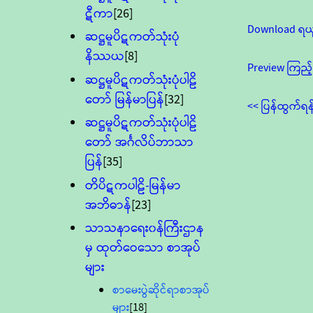
ဋီကာ
[26]
Download ရယ
ဆဋ္ဌမူပိဋကတ်သုံးပုံ
နိဿယ
[8]
Preview ကြည့်
ဆဋ္ဌမူပိဋကတ်သုံးပုံပါဠိ
တော် မြန်မာပြန်
[32]
<< ပြန်ထွက်ရန
ဆဋ္ဌမူပိဋကတ်သုံးပုံပါဠိ
တော် အင်္ဂလိပ်ဘာသာ
ပြန်
[35]
တိပိဋကပါဠိ-မြန်မာ
အဘိဓာန်
[23]
သာသနာရေး၀န်ကြီးဌာန
မှ ထုတ်ဝေသော စာအုပ်
များ
စာမေးပွဲဆိုင်ရာစာအုပ်
များ
[18]