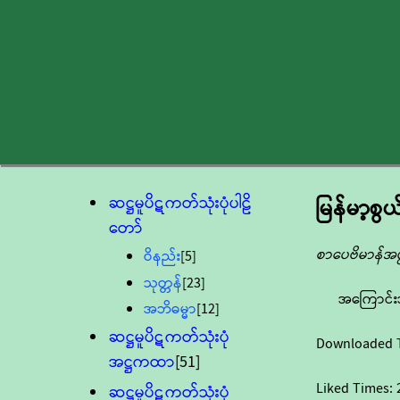
ဆဋ္ဌမူပိဋကတ်သုံးပုံပါဠိ
မြန်မာ့စွယ
တော်
စာပေဗိမာန်အဖွ
ဝိနည်း
[5]
သုတ္တန်
[23]
အကြောင်း
အဘိဓမ္မာ
[12]
ဆဋ္ဌမူပိဋကတ်သုံးပုံ
Downloaded 
အဋ္ဌကထာ
[51]
Liked Times:
ဆဋ္ဌမူပိဋကတ်သုံးပုံ