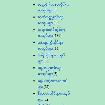
ဆဋ္ဌသံဂါယနာဆိုင်ရာ
စာအုပ်များ
[5]
ဇာတ်၀တ္ထုဆိုင်ရာ
စာအုပ်များ
[55]
တရားတော်ဆိုင်ရာ
စာအုပ်များ
[186]
ထေရုပ္ပတ္တိဆိုင်ရာ
စာအုပ်များ
[69]
ဒီပနီဆိုင်ရာစာအုပ်
များ
[65]
ဓမ္မကဗျာဆိုင်ရာ
စာအုပ်များ
[5]
ဓမ္မပဒဆိုင်ရာစာအုပ်
များ
[55]
နိဿယဆိုင်ရာစာအုပ်
များ
[52]