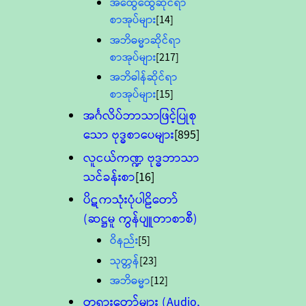
အထွေထွေဆိုင်ရာ
စာအုပ်များ
[14]
အဘိဓမ္မာဆိုင်ရာ
စာအုပ်များ
[217]
အဘိဓါန်ဆိုင်ရာ
စာအုပ်များ
[15]
အင်္ဂလိပ်ဘာသာဖြင့်ပြုစု
သော ဗုဒ္ဓစာပေများ
[895]
လူငယ်ကဏ္ဍ ဗုဒ္ဓဘာသာ
သင်ခန်းစာ
[16]
ပိဋကသုံးပုံပါဠိတော်
(ဆဋ္ဌမူ ကွန်ပျူတာစာစီ)
ဝိနည်း
[5]
သုတ္တန်
[23]
အဘိဓမ္မာ
[12]
တရားတော်များ (Audio,