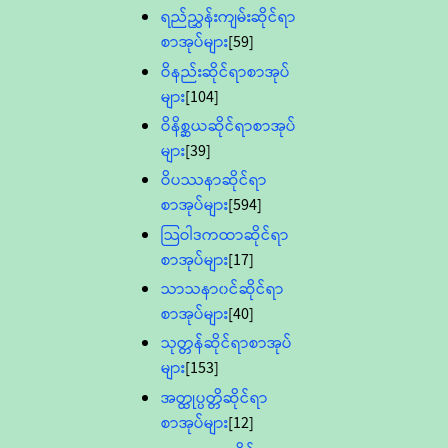
ရည်ညွှန်းကျမ်းဆိုင်ရာ
စာအုပ်များ
[59]
ဝိနည်းဆိုင်ရာစာအုပ်
များ
[104]
ဝိနိစ္ဆယဆိုင်ရာစာအုပ်
များ
[39]
ဝိပဿနာဆိုင်ရာ
စာအုပ်များ
[594]
သြဝါဒကထာဆိုင်ရာ
စာအုပ်များ
[17]
သာသနာ၀င်ဆိုင်ရာ
စာအုပ်များ
[40]
သုတ္တန်ဆိုင်ရာစာအုပ်
များ
[153]
အတ္ထုပ္ပတ္တိဆိုင်ရာ
စာအုပ်များ
[12]