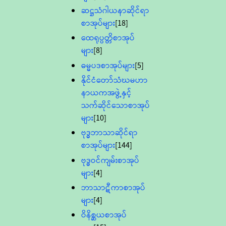
ဆဋ္ဌသံဂါယနာဆိုင်ရာ
စာအုပ်များ
[18]
ထေရုပ္ပတ္တိစာအုပ်
များ
[8]
ဓမ္မပဒစာအုပ်များ
[5]
နိုင်ငံတော်သံဃမဟာ
နာယကအဖွဲ့နှင့်
သက်ဆိုင်သောစာအုပ်
များ
[10]
ဗုဒ္ဓဘာသာဆိုင်ရာ
စာအုပ်များ
[144]
ဗုဒ္ဓဝင်ကျမ်းစာအုပ်
များ
[4]
ဘာသာဋီကာစာအုပ်
များ
[4]
ဝိနိစ္ဆယစာအုပ်