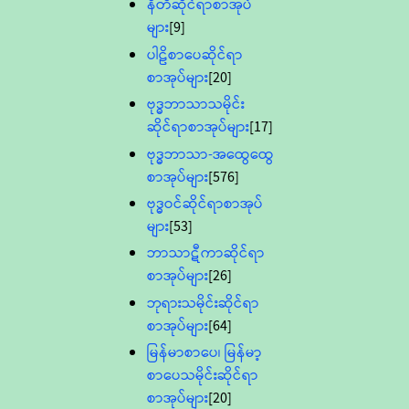
နီတိဆိုင်ရာစာအုပ်
များ
[9]
ပါဠိစာပေဆိုင်ရာ
စာအုပ်များ
[20]
ဗုဒ္ဓဘာသာသမိုင်း
ဆိုင်ရာစာအုပ်များ
[17]
ဗုဒ္ဓဘာသာ-အထွေထွေ
စာအုပ်များ
[576]
ဗုဒ္ဓဝင်ဆိုင်ရာစာအုပ်
များ
[53]
ဘာသာဋီကာဆိုင်ရာ
စာအုပ်များ
[26]
ဘုရားသမိုင်းဆိုင်ရာ
စာအုပ်များ
[64]
မြန်မာစာပေ၊ မြန်မာ့
စာပေသမိုင်းဆိုင်ရာ
စာအုပ်များ
[20]