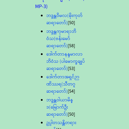
MP-3)
ဘဒ္ဒန္တဝိမလ(မိုးကုတ်
ဆရာတော်)
[50]
ဘဒ္ဒန္တကုမာရာဘိ
ဝံသ(ဗန်းမော်
ဆရာတော်)
[58]
ဒေါက်တာနန္ဒမာလာ
ဘိဝံသ (ပါမောက္ခချုပ်
ဆရာတော်)
[53]
ဒေါက်တာအရှင်ဉာ
ဏိဿရ(သီတဂူ
ဆရာတော်)
[54]
ဘဒ္ဒန္တဝါယာမိန္
ဒ(မြောက်ဦး
ဆရာတော်)
[50]
ဥပ္ပါတသန္တိတရား