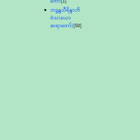
တော်
[1]
ဘဒ္ဒန္တသီရိန္ဒာဘိ
ဝံသ(ယော
ဆရာတော်)
[50]