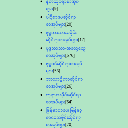
နီတိဆိုင်ရာစာအုပ်
များ
[9]
ပါဠိစာပေဆိုင်ရာ
စာအုပ်များ
[20]
ဗုဒ္ဓဘာသာသမိုင်း
ဆိုင်ရာစာအုပ်များ
[17]
ဗုဒ္ဓဘာသာ-အထွေထွေ
စာအုပ်များ
[576]
ဗုဒ္ဓဝင်ဆိုင်ရာစာအုပ်
များ
[53]
ဘာသာဋီကာဆိုင်ရာ
စာအုပ်များ
[26]
ဘုရားသမိုင်းဆိုင်ရာ
စာအုပ်များ
[64]
မြန်မာစာပေ၊ မြန်မာ့
စာပေသမိုင်းဆိုင်ရာ
စာအုပ်များ
[20]