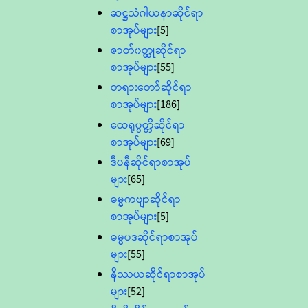
ဆဋ္ဌသံဂါယနာဆိုင်ရာ
စာအုပ်များ
[5]
ဇာတ်၀တ္ထုဆိုင်ရာ
စာအုပ်များ
[55]
တရားတော်ဆိုင်ရာ
စာအုပ်များ
[186]
ထေရုပ္ပတ္တိဆိုင်ရာ
စာအုပ်များ
[69]
ဒီပနီဆိုင်ရာစာအုပ်
များ
[65]
ဓမ္မကဗျာဆိုင်ရာ
စာအုပ်များ
[5]
ဓမ္မပဒဆိုင်ရာစာအုပ်
များ
[55]
နိဿယဆိုင်ရာစာအုပ်
များ
[52]