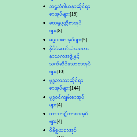
ဆဋ္ဌသံဂါယနာဆိုင်ရာ
စာအုပ်များ
[18]
ထေရုပ္ပတ္တိစာအုပ်
များ
[8]
ဓမ္မပဒစာအုပ်များ
[5]
နိုင်ငံတော်သံဃမဟာ
နာယကအဖွဲ့နှင့်
သက်ဆိုင်သောစာအုပ်
များ
[10]
ဗုဒ္ဓဘာသာဆိုင်ရာ
စာအုပ်များ
[144]
ဗုဒ္ဓဝင်ကျမ်းစာအုပ်
များ
[4]
ဘာသာဋီကာစာအုပ်
များ
[4]
ဝိနိစ္ဆယစာအုပ်