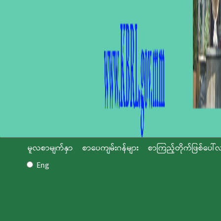
မူလစာမျက်နှာ
စာပေကျမ်းဂန်များ
စာကြည့်တိုက်ဖြစ်ပေါ်လ
Eng