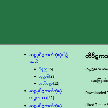
ဆဋ္ဌမူပိဋကတ်သုံးပုံပါဠိ
တိပိဋကသူ
တော်
ဘဒ္ဒန္တကေလ
ဝိနည်း
[5]
သုတ္တန်
[23]
အကြောင်း
အဘိဓမ္မာ
[12]
ဆဋ္ဌမူပိဋကတ်သုံးပုံ
Downloaded 
အဋ္ဌကထာ
[51]
Liked Times:
ဆဋ္ဌမူပိဋကတ်သုံးပုံ