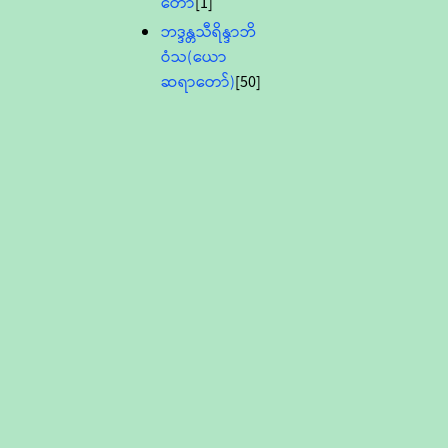
တော်
[1]
ဘဒ္ဒန္တသီရိန္ဒာဘိ
ဝံသ(ယော
ဆရာတော်)
[50]