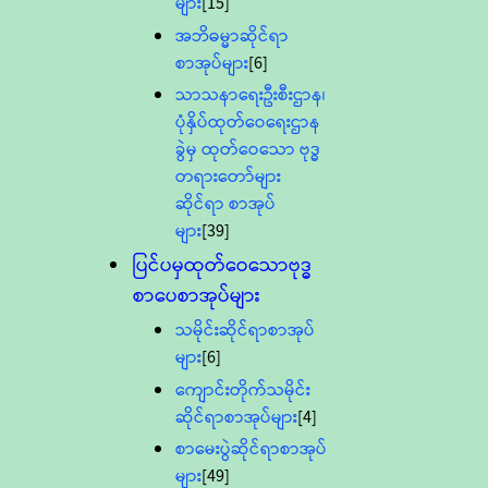
များ
[15]
အဘိဓမ္မာဆိုင်ရာ
စာအုပ်များ
[6]
သာသနာရေးဦးစီးဌာန၊
ပုံနှိပ်ထုတ်ဝေရေးဌာန
ခွဲမှ ထုတ်ဝေသော ဗုဒ္ဓ
တရားတော်များ
ဆိုင်ရာ စာအုပ်
များ
[39]
ပြင်ပမှထုတ်ဝေသောဗုဒ္ဓ
စာပေစာအုပ်များ
သမိုင်းဆိုင်ရာစာအုပ်
များ
[6]
ကျောင်းတိုက်သမိုင်း
ဆိုင်ရာစာအုပ်များ
[4]
စာမေးပွဲဆိုင်ရာစာအုပ်
များ
[49]