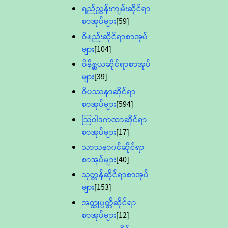
ရည်ညွှန်းကျမ်းဆိုင်ရာ
စာအုပ်များ
[59]
ဝိနည်းဆိုင်ရာစာအုပ်
များ
[104]
ဝိနိစ္ဆယဆိုင်ရာစာအုပ်
များ
[39]
ဝိပဿနာဆိုင်ရာ
စာအုပ်များ
[594]
သြဝါဒကထာဆိုင်ရာ
စာအုပ်များ
[17]
သာသနာ၀င်ဆိုင်ရာ
စာအုပ်များ
[40]
သုတ္တန်ဆိုင်ရာစာအုပ်
များ
[153]
အတ္ထုပ္ပတ္တိဆိုင်ရာ
စာအုပ်များ
[12]