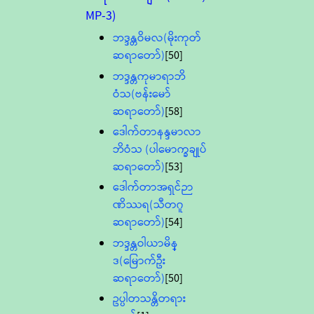
MP-3)
ဘဒ္ဒန္တဝိမလ(မိုးကုတ်
ဆရာတော်)
[50]
ဘဒ္ဒန္တကုမာရာဘိ
ဝံသ(ဗန်းမော်
ဆရာတော်)
[58]
ဒေါက်တာနန္ဒမာလာ
ဘိဝံသ (ပါမောက္ခချုပ်
ဆရာတော်)
[53]
ဒေါက်တာအရှင်ဉာ
ဏိဿရ(သီတဂူ
ဆရာတော်)
[54]
ဘဒ္ဒန္တဝါယာမိန္
ဒ(မြောက်ဦး
ဆရာတော်)
[50]
ဥပ္ပါတသန္တိတရား