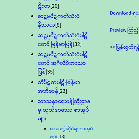
ဋီကာ
[26]
Download ရယ
ဆဋ္ဌမူပိဋကတ်သုံးပုံ
နိဿယ
[8]
Preview ကြည့်
ဆဋ္ဌမူပိဋကတ်သုံးပုံပါဠိ
တော် မြန်မာပြန်
[32]
<< ပြန်ထွက်ရန
ဆဋ္ဌမူပိဋကတ်သုံးပုံပါဠိ
တော် အင်္ဂလိပ်ဘာသာ
ပြန်
[35]
တိပိဋကပါဠိ-မြန်မာ
အဘိဓာန်
[23]
သာသနာရေး၀န်ကြီးဌာန
မှ ထုတ်ဝေသော စာအုပ်
များ
စာမေးပွဲဆိုင်ရာစာအုပ်
များ
[18]