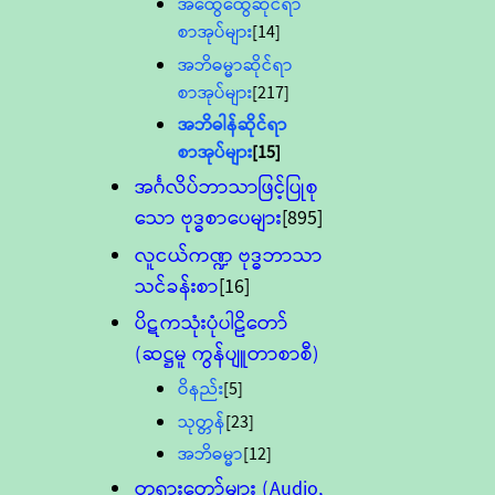
အထွေထွေဆိုင်ရာ
စာအုပ်များ
[14]
အဘိဓမ္မာဆိုင်ရာ
စာအုပ်များ
[217]
အဘိဓါန်ဆိုင်ရာ
စာအုပ်များ
[15]
အင်္ဂလိပ်ဘာသာဖြင့်ပြုစု
သော ဗုဒ္ဓစာပေများ
[895]
လူငယ်ကဏ္ဍ ဗုဒ္ဓဘာသာ
သင်ခန်းစာ
[16]
ပိဋကသုံးပုံပါဠိတော်
(ဆဋ္ဌမူ ကွန်ပျူတာစာစီ)
ဝိနည်း
[5]
သုတ္တန်
[23]
အဘိဓမ္မာ
[12]
တရားတော်များ (Audio,