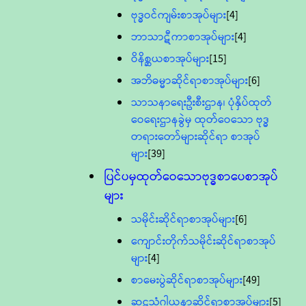
ဗုဒ္ဓဝင်ကျမ်းစာအုပ်များ
[4]
ဘာသာဋီကာစာအုပ်များ
[4]
ဝိနိစ္ဆယစာအုပ်များ
[15]
အဘိဓမ္မာဆိုင်ရာစာအုပ်များ
[6]
သာသနာရေးဦးစီးဌာန၊ ပုံနှိပ်ထုတ်
ဝေရေးဌာနခွဲမှ ထုတ်ဝေသော ဗုဒ္ဓ
တရားတော်များဆိုင်ရာ စာအုပ်
များ
[39]
ပြင်ပမှထုတ်ဝေသောဗုဒ္ဓစာပေစာအုပ်
များ
သမိုင်းဆိုင်ရာစာအုပ်များ
[6]
ကျောင်းတိုက်သမိုင်းဆိုင်ရာစာအုပ်
များ
[4]
စာမေးပွဲဆိုင်ရာစာအုပ်များ
[49]
ဆဋ္ဌသံဂါယနာဆိုင်ရာစာအုပ်များ
[5]