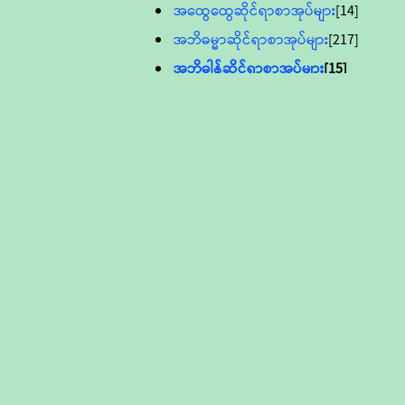
အထွေထွေဆိုင်ရာစာအုပ်များ
[14]
အဘိဓမ္မာဆိုင်ရာစာအုပ်များ
[217]
အဘိဓါန်ဆိုင်ရာစာအုပ်များ
[15]
အင်္ဂလိပ်ဘာသာဖြင့်ပြုစုသော ဗုဒ္ဓ
စာပေများ
[895]
လူငယ်ကဏ္ဍ ဗုဒ္ဓဘာသာ
သင်ခန်းစာ
[16]
ပိဋကသုံးပုံပါဠိတော် (ဆဋ္ဌမူ
ကွန်ပျူတာစာစီ)
ဝိနည်း
[5]
သုတ္တန်
[23]
အဘိဓမ္မာ
[12]
တရားတော်များ (Audio, MP-3)
ဘဒ္ဒန္တဝိမလ(မိုးကုတ်ဆရာတော်)