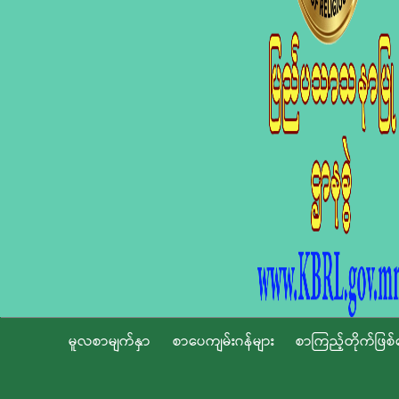
မူလစာမျက်နှာ
စာပေကျမ်းဂန်များ
စာကြည့်တိုက်ဖြစ်