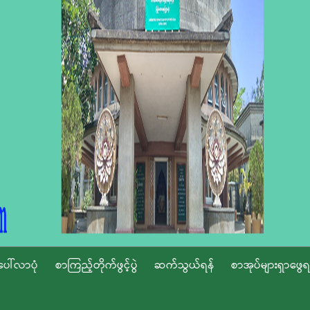
ပေါ်လာပုံ
စာကြည့်တိုက်ဖွင့်ပွဲ
ဆက်သွယ်ရန်
စာအုပ်များရှာဖွေရ