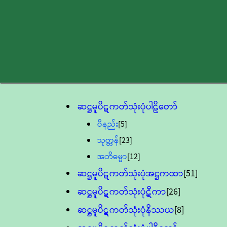
ဆဋ္ဌမူပိဋကတ်သုံးပုံပါဠိတော်
ဝိနည်း
[5]
သုတ္တန်
[23]
အဘိဓမ္မာ
[12]
ဆဋ္ဌမူပိဋကတ်သုံးပုံအဋ္ဌကထာ
[51]
ဆဋ္ဌမူပိဋကတ်သုံးပုံဋီကာ
[26]
ဆဋ္ဌမူပိဋကတ်သုံးပုံနိဿယ
[8]