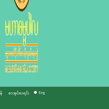
Eng
န်
စာအုပ်စာရင်း