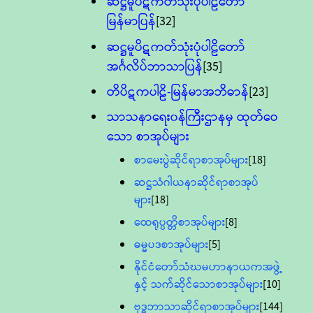
ဆဋ္ဌမူပိဋကတ်သုံးပုံပါဠိတော်
မြန်မာပြန်
[32]
ဆဋ္ဌမူပိဋကတ်သုံးပုံပါဠိတော်
အင်္ဂလိပ်ဘာသာပြန်
[35]
တိပိဋကပါဠိ-မြန်မာအဘိဓာန်
[23]
သာသနာရေး၀န်ကြီးဌာနမှ ထုတ်ဝေ
သော စာအုပ်များ
စာမေးပွဲဆိုင်ရာစာအုပ်များ
[18]
ဆဋ္ဌသံဂါယနာဆိုင်ရာစာအုပ်
များ
[18]
ထေရုပ္ပတ္တိစာအုပ်များ
[8]
ဓမ္မပဒစာအုပ်များ
[5]
နိုင်ငံတော်သံဃမဟာနာယကအဖွဲ့
နှင့် သက်ဆိုင်သောစာအုပ်များ
[10]
ဗုဒ္ဓဘာသာဆိုင်ရာစာအုပ်များ
[144]