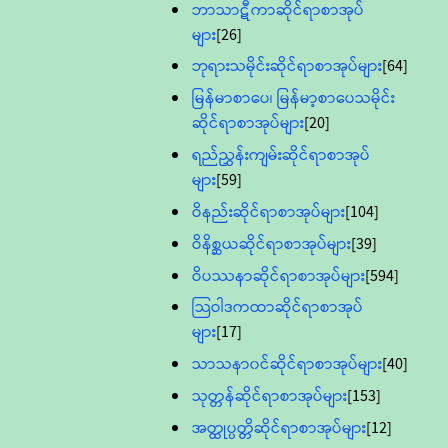
ဘာသာဋီကာဆိုင်ရာစာအုပ်
များ
[26]
ဘုရားသမိုင်းဆိုင်ရာစာအုပ်များ
[64]
မြန်မာစာပေ၊ မြန်မာ့စာပေသမိုင်း
ဆိုင်ရာစာအုပ်များ
[20]
ရည်ညွှန်းကျမ်းဆိုင်ရာစာအုပ်
များ
[59]
ဝိနည်းဆိုင်ရာစာအုပ်များ
[104]
ဝိနိစ္ဆယဆိုင်ရာစာအုပ်များ
[39]
ဝိပဿနာဆိုင်ရာစာအုပ်များ
[594]
သြဝါဒကထာဆိုင်ရာစာအုပ်
များ
[17]
သာသနာ၀င်ဆိုင်ရာစာအုပ်များ
[40]
သုတ္တန်ဆိုင်ရာစာအုပ်များ
[153]
အတ္ထုပ္ပတ္တိဆိုင်ရာစာအုပ်များ
[12]