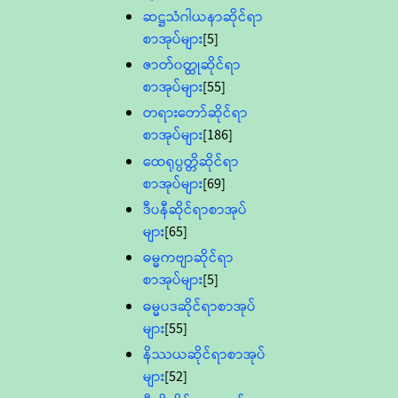
ဆဋ္ဌသံဂါယနာဆိုင်ရာ
စာအုပ်များ
[5]
ဇာတ်၀တ္ထုဆိုင်ရာ
စာအုပ်များ
[55]
တရားတော်ဆိုင်ရာ
စာအုပ်များ
[186]
ထေရုပ္ပတ္တိဆိုင်ရာ
စာအုပ်များ
[69]
ဒီပနီဆိုင်ရာစာအုပ်
များ
[65]
ဓမ္မကဗျာဆိုင်ရာ
စာအုပ်များ
[5]
ဓမ္မပဒဆိုင်ရာစာအုပ်
များ
[55]
နိဿယဆိုင်ရာစာအုပ်
များ
[52]