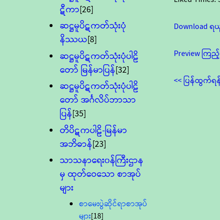
ဋီကာ
[26]
ဆဋ္ဌမူပိဋကတ်သုံးပုံ
Download ရယ
နိဿယ
[8]
Preview ကြည့်
ဆဋ္ဌမူပိဋကတ်သုံးပုံပါဠိ
တော် မြန်မာပြန်
[32]
<< ပြန်ထွက်ရန
ဆဋ္ဌမူပိဋကတ်သုံးပုံပါဠိ
တော် အင်္ဂလိပ်ဘာသာ
ပြန်
[35]
တိပိဋကပါဠိ-မြန်မာ
အဘိဓာန်
[23]
သာသနာရေး၀န်ကြီးဌာန
မှ ထုတ်ဝေသော စာအုပ်
များ
စာမေးပွဲဆိုင်ရာစာအုပ်
များ
[18]