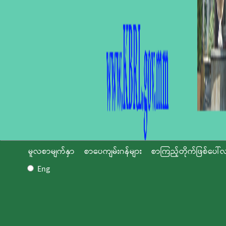
မူလစာမျက်နှာ
စာပေကျမ်းဂန်များ
စာကြည့်တိုက်ဖြစ်ပေါ်လ
Eng