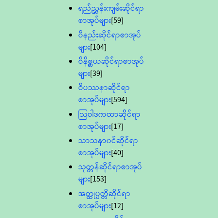
ရည်ညွှန်းကျမ်းဆိုင်ရာ
စာအုပ်များ
[59]
ဝိနည်းဆိုင်ရာစာအုပ်
များ
[104]
ဝိနိစ္ဆယဆိုင်ရာစာအုပ်
များ
[39]
ဝိပဿနာဆိုင်ရာ
စာအုပ်များ
[594]
သြဝါဒကထာဆိုင်ရာ
စာအုပ်များ
[17]
သာသနာ၀င်ဆိုင်ရာ
စာအုပ်များ
[40]
သုတ္တန်ဆိုင်ရာစာအုပ်
များ
[153]
အတ္ထုပ္ပတ္တိဆိုင်ရာ
စာအုပ်များ
[12]