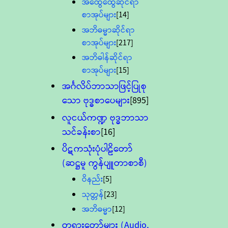
အထွေထွေဆိုင်ရာ
စာအုပ်များ
[14]
အဘိဓမ္မာဆိုင်ရာ
စာအုပ်များ
[217]
အဘိဓါန်ဆိုင်ရာ
စာအုပ်များ
[15]
အင်္ဂလိပ်ဘာသာဖြင့်ပြုစု
သော ဗုဒ္ဓစာပေများ
[895]
လူငယ်ကဏ္ဍ ဗုဒ္ဓဘာသာ
သင်ခန်းစာ
[16]
ပိဋကသုံးပုံပါဠိတော်
(ဆဋ္ဌမူ ကွန်ပျူတာစာစီ)
ဝိနည်း
[5]
သုတ္တန်
[23]
အဘိဓမ္မာ
[12]
တရားတော်များ (Audio,