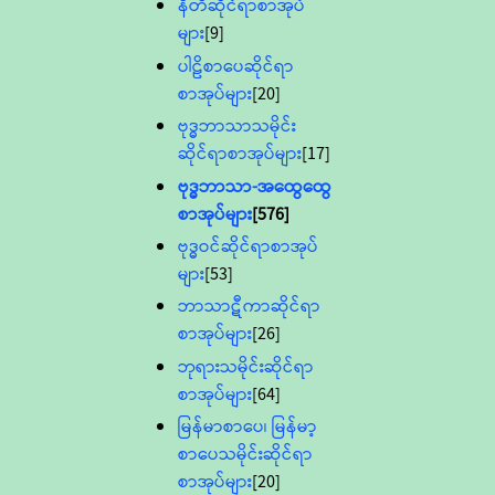
နီတိဆိုင်ရာစာအုပ်
များ
[9]
ပါဠိစာပေဆိုင်ရာ
စာအုပ်များ
[20]
ဗုဒ္ဓဘာသာသမိုင်း
ဆိုင်ရာစာအုပ်များ
[17]
ဗုဒ္ဓဘာသာ-အထွေထွေ
စာအုပ်များ
[576]
ဗုဒ္ဓဝင်ဆိုင်ရာစာအုပ်
များ
[53]
ဘာသာဋီကာဆိုင်ရာ
စာအုပ်များ
[26]
ဘုရားသမိုင်းဆိုင်ရာ
စာအုပ်များ
[64]
မြန်မာစာပေ၊ မြန်မာ့
စာပေသမိုင်းဆိုင်ရာ
စာအုပ်များ
[20]