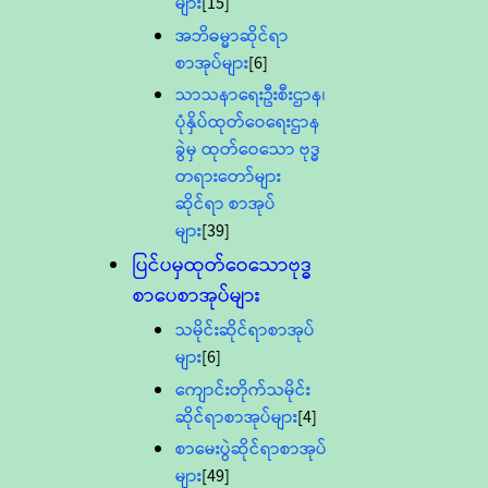
များ
[15]
အဘိဓမ္မာဆိုင်ရာ
စာအုပ်များ
[6]
သာသနာရေးဦးစီးဌာန၊
ပုံနှိပ်ထုတ်ဝေရေးဌာန
ခွဲမှ ထုတ်ဝေသော ဗုဒ္ဓ
တရားတော်များ
ဆိုင်ရာ စာအုပ်
များ
[39]
ပြင်ပမှထုတ်ဝေသောဗုဒ္ဓ
စာပေစာအုပ်များ
သမိုင်းဆိုင်ရာစာအုပ်
များ
[6]
ကျောင်းတိုက်သမိုင်း
ဆိုင်ရာစာအုပ်များ
[4]
စာမေးပွဲဆိုင်ရာစာအုပ်
များ
[49]