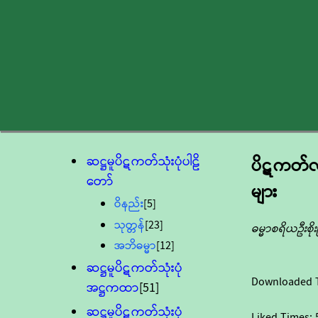
ဆဋ္ဌမူပိဋကတ်သုံးပုံပါဠိ
ပိဋကတ်လမ
တော်
များ
ဝိနည်း
[5]
သုတ္တန်
[23]
ဓမ္မာစရိယဦးစိုးမ
အဘိဓမ္မာ
[12]
ဆဋ္ဌမူပိဋကတ်သုံးပုံ
Downloaded 
အဋ္ဌကထာ
[51]
ဆဋ္ဌမူပိဋကတ်သုံးပုံ
Liked Times: