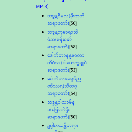
MP-3)
ဘဒ္ဒန္တဝိမလ(မိုးကုတ်
ဆရာတော်)
[50]
ဘဒ္ဒန္တကုမာရာဘိ
ဝံသ(ဗန်းမော်
ဆရာတော်)
[58]
ဒေါက်တာနန္ဒမာလာ
ဘိဝံသ (ပါမောက္ခချုပ်
ဆရာတော်)
[53]
ဒေါက်တာအရှင်ဉာ
ဏိဿရ(သီတဂူ
ဆရာတော်)
[54]
ဘဒ္ဒန္တဝါယာမိန္
ဒ(မြောက်ဦး
ဆရာတော်)
[50]
ဥပ္ပါတသန္တိတရား