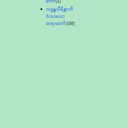
တော်
[1]
ဘဒ္ဒန္တသီရိန္ဒာဘိ
ဝံသ(ယော
ဆရာတော်)
[50]