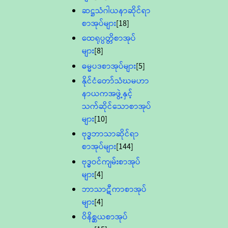
ဆဋ္ဌသံဂါယနာဆိုင်ရာ
စာအုပ်များ
[18]
ထေရုပ္ပတ္တိစာအုပ်
များ
[8]
ဓမ္မပဒစာအုပ်များ
[5]
နိုင်ငံတော်သံဃမဟာ
နာယကအဖွဲ့နှင့်
သက်ဆိုင်သောစာအုပ်
များ
[10]
ဗုဒ္ဓဘာသာဆိုင်ရာ
စာအုပ်များ
[144]
ဗုဒ္ဓဝင်ကျမ်းစာအုပ်
များ
[4]
ဘာသာဋီကာစာအုပ်
များ
[4]
ဝိနိစ္ဆယစာအုပ်