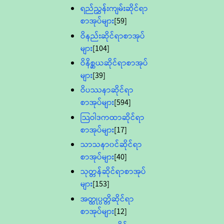
ရည်ညွှန်းကျမ်းဆိုင်ရာ
စာအုပ်များ
[59]
ဝိနည်းဆိုင်ရာစာအုပ်
များ
[104]
ဝိနိစ္ဆယဆိုင်ရာစာအုပ်
များ
[39]
ဝိပဿနာဆိုင်ရာ
စာအုပ်များ
[594]
သြဝါဒကထာဆိုင်ရာ
စာအုပ်များ
[17]
သာသနာ၀င်ဆိုင်ရာ
စာအုပ်များ
[40]
သုတ္တန်ဆိုင်ရာစာအုပ်
များ
[153]
အတ္ထုပ္ပတ္တိဆိုင်ရာ
စာအုပ်များ
[12]