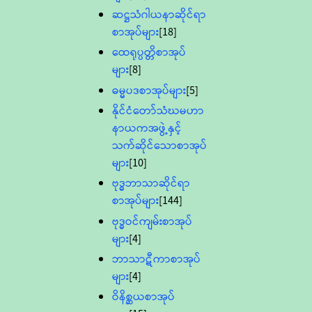
ဆဋ္ဌသံဂါယနာဆိုင်ရာ
စာအုပ်များ
[18]
ထေရုပ္ပတ္တိစာအုပ်
များ
[8]
ဓမ္မပဒစာအုပ်များ
[5]
နိုင်ငံတော်သံဃမဟာ
နာယကအဖွဲ့နှင့်
သက်ဆိုင်သောစာအုပ်
များ
[10]
ဗုဒ္ဓဘာသာဆိုင်ရာ
စာအုပ်များ
[144]
ဗုဒ္ဓဝင်ကျမ်းစာအုပ်
များ
[4]
ဘာသာဋီကာစာအုပ်
များ
[4]
ဝိနိစ္ဆယစာအုပ်