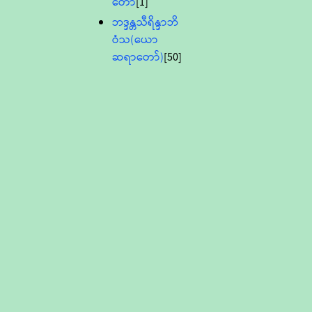
တော်
[1]
ဘဒ္ဒန္တသီရိန္ဒာဘိ
ဝံသ(ယော
ဆရာတော်)
[50]