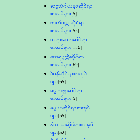
ဆဋ္ဌသံဂါယနာဆိုင်ရာ
စာအုပ်များ
[5]
ဇာတ်၀တ္ထုဆိုင်ရာ
စာအုပ်များ
[55]
တရားတော်ဆိုင်ရာ
စာအုပ်များ
[186]
ထေရုပ္ပတ္တိဆိုင်ရာ
စာအုပ်များ
[69]
ဒီပနီဆိုင်ရာစာအုပ်
များ
[65]
ဓမ္မကဗျာဆိုင်ရာ
စာအုပ်များ
[5]
ဓမ္မပဒဆိုင်ရာစာအုပ်
များ
[55]
နိဿယဆိုင်ရာစာအုပ်
များ
[52]