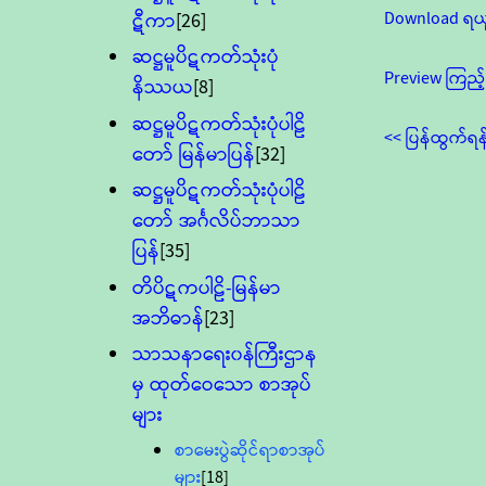
Download ရယ
ဋီကာ
[26]
ဆဋ္ဌမူပိဋကတ်သုံးပုံ
Preview ကြည့်
နိဿယ
[8]
ဆဋ္ဌမူပိဋကတ်သုံးပုံပါဠိ
<< ပြန်ထွက်ရန
တော် မြန်မာပြန်
[32]
ဆဋ္ဌမူပိဋကတ်သုံးပုံပါဠိ
တော် အင်္ဂလိပ်ဘာသာ
ပြန်
[35]
တိပိဋကပါဠိ-မြန်မာ
အဘိဓာန်
[23]
သာသနာရေး၀န်ကြီးဌာန
မှ ထုတ်ဝေသော စာအုပ်
များ
စာမေးပွဲဆိုင်ရာစာအုပ်
များ
[18]