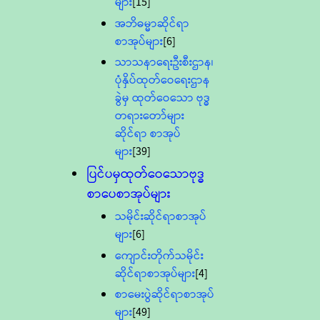
များ
[15]
အဘိဓမ္မာဆိုင်ရာ
စာအုပ်များ
[6]
သာသနာရေးဦးစီးဌာန၊
ပုံနှိပ်ထုတ်ဝေရေးဌာန
ခွဲမှ ထုတ်ဝေသော ဗုဒ္ဓ
တရားတော်များ
ဆိုင်ရာ စာအုပ်
များ
[39]
ပြင်ပမှထုတ်ဝေသောဗုဒ္ဓ
စာပေစာအုပ်များ
သမိုင်းဆိုင်ရာစာအုပ်
များ
[6]
ကျောင်းတိုက်သမိုင်း
ဆိုင်ရာစာအုပ်များ
[4]
စာမေးပွဲဆိုင်ရာစာအုပ်
များ
[49]