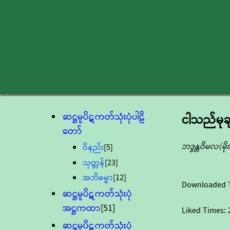
ဆဋ္ဌမူပိဋကတ်သုံးပုံပါဠိ
ငါသည်မု
တော်
ဘဒ္ဒန္တဝိမလ(မ
ဝိနည်း
[5]
သုတ္တန်
[23]
အဘိဓမ္မာ
[12]
Downloaded 
ဆဋ္ဌမူပိဋကတ်သုံးပုံ
အဋ္ဌကထာ
[51]
Liked Times:
ဆဋ္ဌမူပိဋကတ်သုံးပုံ