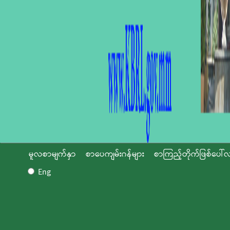
မူလစာမျက်နှာ
စာပေကျမ်းဂန်များ
စာကြည့်တိုက်ဖြစ်ပေါ်လ
Eng