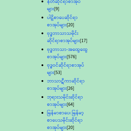
နီတိဆိုင်ရာစာအုပ်
များ
[9]
ပါဠိစာပေဆိုင်ရာ
စာအုပ်များ
[20]
ဗုဒ္ဓဘာသာသမိုင်း
ဆိုင်ရာစာအုပ်များ
[17]
ဗုဒ္ဓဘာသာ-အထွေထွေ
စာအုပ်များ
[576]
ဗုဒ္ဓဝင်ဆိုင်ရာစာအုပ်
များ
[53]
ဘာသာဋီကာဆိုင်ရာ
စာအုပ်များ
[26]
ဘုရားသမိုင်းဆိုင်ရာ
စာအုပ်များ
[64]
မြန်မာစာပေ၊ မြန်မာ့
စာပေသမိုင်းဆိုင်ရာ
စာအုပ်များ
[20]