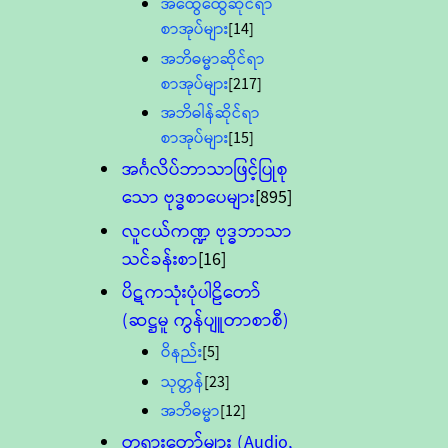
အထွေထွေဆိုင်ရာ
စာအုပ်များ
[14]
အဘိဓမ္မာဆိုင်ရာ
စာအုပ်များ
[217]
အဘိဓါန်ဆိုင်ရာ
စာအုပ်များ
[15]
အင်္ဂလိပ်ဘာသာဖြင့်ပြုစု
သော ဗုဒ္ဓစာပေများ
[895]
လူငယ်ကဏ္ဍ ဗုဒ္ဓဘာသာ
သင်ခန်းစာ
[16]
ပိဋကသုံးပုံပါဠိတော်
(ဆဋ္ဌမူ ကွန်ပျူတာစာစီ)
ဝိနည်း
[5]
သုတ္တန်
[23]
အဘိဓမ္မာ
[12]
တရားတော်များ (Audio,