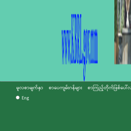
မူလစာမျက်နှာ
စာပေကျမ်းဂန်များ
စာကြည့်တိုက်ဖြစ်ပေါ်လ
Eng