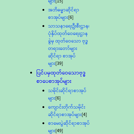
များ
[15]
အဘိဓမ္မာဆိုင်ရာ
စာအုပ်များ
[6]
သာသနာရေးဦးစီးဌာန၊
ပုံနှိပ်ထုတ်ဝေရေးဌာန
ခွဲမှ ထုတ်ဝေသော ဗုဒ္ဓ
တရားတော်များ
ဆိုင်ရာ စာအုပ်
များ
[39]
ပြင်ပမှထုတ်ဝေသောဗုဒ္ဓ
စာပေစာအုပ်များ
သမိုင်းဆိုင်ရာစာအုပ်
များ
[6]
ကျောင်းတိုက်သမိုင်း
ဆိုင်ရာစာအုပ်များ
[4]
စာမေးပွဲဆိုင်ရာစာအုပ်
များ
[49]