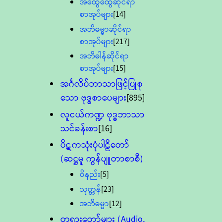
အထွေထွေဆိုင်ရာ
စာအုပ်များ
[14]
အဘိဓမ္မာဆိုင်ရာ
စာအုပ်များ
[217]
အဘိဓါန်ဆိုင်ရာ
စာအုပ်များ
[15]
အင်္ဂလိပ်ဘာသာဖြင့်ပြုစု
သော ဗုဒ္ဓစာပေများ
[895]
လူငယ်ကဏ္ဍ ဗုဒ္ဓဘာသာ
သင်ခန်းစာ
[16]
ပိဋကသုံးပုံပါဠိတော်
(ဆဋ္ဌမူ ကွန်ပျူတာစာစီ)
ဝိနည်း
[5]
သုတ္တန်
[23]
အဘိဓမ္မာ
[12]
တရားတော်များ (Audio,