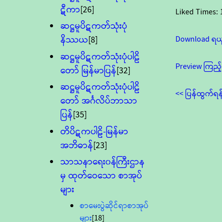
ဋီကာ
[26]
Liked Times:
ဆဋ္ဌမူပိဋကတ်သုံးပုံ
Download ရယ
နိဿယ
[8]
ဆဋ္ဌမူပိဋကတ်သုံးပုံပါဠိ
Preview ကြည့်
တော် မြန်မာပြန်
[32]
ဆဋ္ဌမူပိဋကတ်သုံးပုံပါဠိ
<< ပြန်ထွက်ရန
တော် အင်္ဂလိပ်ဘာသာ
ပြန်
[35]
တိပိဋကပါဠိ-မြန်မာ
အဘိဓာန်
[23]
သာသနာရေး၀န်ကြီးဌာန
မှ ထုတ်ဝေသော စာအုပ်
များ
စာမေးပွဲဆိုင်ရာစာအုပ်
များ
[18]