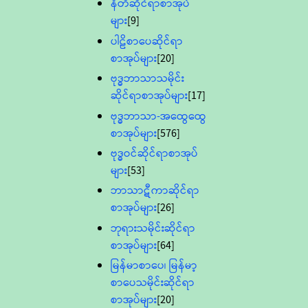
နီတိဆိုင်ရာစာအုပ်
များ
[9]
ပါဠိစာပေဆိုင်ရာ
စာအုပ်များ
[20]
ဗုဒ္ဓဘာသာသမိုင်း
ဆိုင်ရာစာအုပ်များ
[17]
ဗုဒ္ဓဘာသာ-အထွေထွေ
စာအုပ်များ
[576]
ဗုဒ္ဓဝင်ဆိုင်ရာစာအုပ်
များ
[53]
ဘာသာဋီကာဆိုင်ရာ
စာအုပ်များ
[26]
ဘုရားသမိုင်းဆိုင်ရာ
စာအုပ်များ
[64]
မြန်မာစာပေ၊ မြန်မာ့
စာပေသမိုင်းဆိုင်ရာ
စာအုပ်များ
[20]