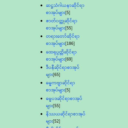
ဆဋ္ဌသံဂါယနာဆိုင်ရာ
စာအုပ်များ
[5]
ဇာတ်၀တ္ထုဆိုင်ရာ
စာအုပ်များ
[55]
တရားတော်ဆိုင်ရာ
စာအုပ်များ
[186]
ထေရုပ္ပတ္တိဆိုင်ရာ
စာအုပ်များ
[69]
ဒီပနီဆိုင်ရာစာအုပ်
များ
[65]
ဓမ္မကဗျာဆိုင်ရာ
စာအုပ်များ
[5]
ဓမ္မပဒဆိုင်ရာစာအုပ်
များ
[55]
နိဿယဆိုင်ရာစာအုပ်
များ
[52]