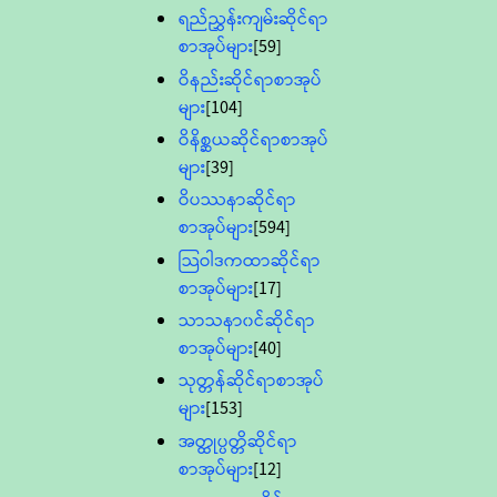
ရည်ညွှန်းကျမ်းဆိုင်ရာ
စာအုပ်များ
[59]
ဝိနည်းဆိုင်ရာစာအုပ်
များ
[104]
ဝိနိစ္ဆယဆိုင်ရာစာအုပ်
များ
[39]
ဝိပဿနာဆိုင်ရာ
စာအုပ်များ
[594]
သြဝါဒကထာဆိုင်ရာ
စာအုပ်များ
[17]
သာသနာ၀င်ဆိုင်ရာ
စာအုပ်များ
[40]
သုတ္တန်ဆိုင်ရာစာအုပ်
များ
[153]
အတ္ထုပ္ပတ္တိဆိုင်ရာ
စာအုပ်များ
[12]