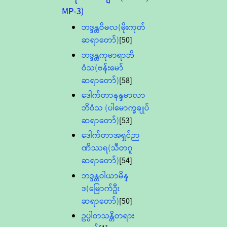
MP-3)
ဘဒ္ဒန္တဝိမလ(မိုးကုတ်
ဆရာတော်)
[50]
ဘဒ္ဒန္တကုမာရာဘိ
ဝံသ(ဗန်းမော်
ဆရာတော်)
[58]
ဒေါက်တာနန္ဒမာလာ
ဘိဝံသ (ပါမောက္ခချုပ်
ဆရာတော်)
[53]
ဒေါက်တာအရှင်ဉာ
ဏိဿရ(သီတဂူ
ဆရာတော်)
[54]
ဘဒ္ဒန္တဝါယာမိန္
ဒ(မြောက်ဦး
ဆရာတော်)
[50]
ဥပ္ပါတသန္တိတရား