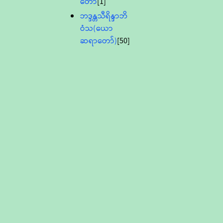
တော်
[1]
ဘဒ္ဒန္တသီရိန္ဒာဘိ
ဝံသ(ယော
ဆရာတော်)
[50]