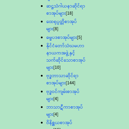
ဆဋ္ဌသံဂါယနာဆိုင်ရာ
စာအုပ်များ
[18]
ထေရုပ္ပတ္တိစာအုပ်
များ
[8]
ဓမ္မပဒစာအုပ်များ
[5]
နိုင်ငံတော်သံဃမဟာ
နာယကအဖွဲ့နှင့်
သက်ဆိုင်သောစာအုပ်
များ
[10]
ဗုဒ္ဓဘာသာဆိုင်ရာ
စာအုပ်များ
[144]
ဗုဒ္ဓဝင်ကျမ်းစာအုပ်
များ
[4]
ဘာသာဋီကာစာအုပ်
များ
[4]
ဝိနိစ္ဆယစာအုပ်