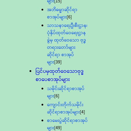
များ
[15]
အဘိဓမ္မာဆိုင်ရာ
စာအုပ်များ
[6]
သာသနာရေးဦးစီးဌာန၊
ပုံနှိပ်ထုတ်ဝေရေးဌာန
ခွဲမှ ထုတ်ဝေသော ဗုဒ္ဓ
တရားတော်များ
ဆိုင်ရာ စာအုပ်
များ
[39]
ပြင်ပမှထုတ်ဝေသောဗုဒ္ဓ
စာပေစာအုပ်များ
သမိုင်းဆိုင်ရာစာအုပ်
များ
[6]
ကျောင်းတိုက်သမိုင်း
ဆိုင်ရာစာအုပ်များ
[4]
စာမေးပွဲဆိုင်ရာစာအုပ်
များ
[49]