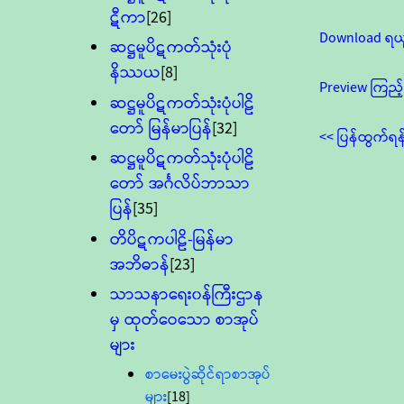
ဋီကာ
[26]
Download ရယ
ဆဋ္ဌမူပိဋကတ်သုံးပုံ
နိဿယ
[8]
Preview ကြည့်
ဆဋ္ဌမူပိဋကတ်သုံးပုံပါဠိ
တော် မြန်မာပြန်
[32]
<< ပြန်ထွက်ရန
ဆဋ္ဌမူပိဋကတ်သုံးပုံပါဠိ
တော် အင်္ဂလိပ်ဘာသာ
ပြန်
[35]
တိပိဋကပါဠိ-မြန်မာ
အဘိဓာန်
[23]
သာသနာရေး၀န်ကြီးဌာန
မှ ထုတ်ဝေသော စာအုပ်
များ
စာမေးပွဲဆိုင်ရာစာအုပ်
များ
[18]