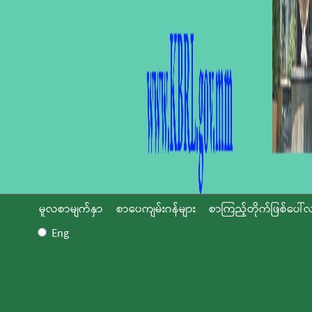
မူလစာမျက်နှာ
စာပေကျမ်းဂန်များ
စာကြည့်တိုက်ဖြစ်ပေါ်လ
Eng