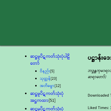
ဆဋ္ဌမူပိဋကတ်သုံးပုံပါဠိ
ပဋ္ဌာန်း
တော်
ဘဒ္ဒန္တကုမာရာ
ဝိနည်း
[5]
ဆရာတော်)
သုတ္တန်
[23]
အဘိဓမ္မာ
[12]
ဆဋ္ဌမူပိဋကတ်သုံးပုံ
Downloaded 
အဋ္ဌကထာ
[51]
Liked Times:
ဆဋ္ဌမူပိဋကတ်သုံးပုံ