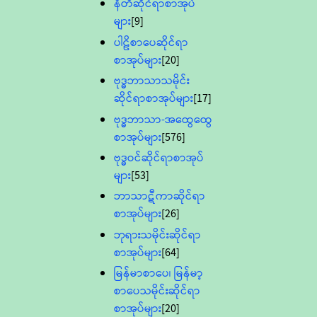
နီတိဆိုင်ရာစာအုပ်
များ
[9]
ပါဠိစာပေဆိုင်ရာ
စာအုပ်များ
[20]
ဗုဒ္ဓဘာသာသမိုင်း
ဆိုင်ရာစာအုပ်များ
[17]
ဗုဒ္ဓဘာသာ-အထွေထွေ
စာအုပ်များ
[576]
ဗုဒ္ဓဝင်ဆိုင်ရာစာအုပ်
များ
[53]
ဘာသာဋီကာဆိုင်ရာ
စာအုပ်များ
[26]
ဘုရားသမိုင်းဆိုင်ရာ
စာအုပ်များ
[64]
မြန်မာစာပေ၊ မြန်မာ့
စာပေသမိုင်းဆိုင်ရာ
စာအုပ်များ
[20]