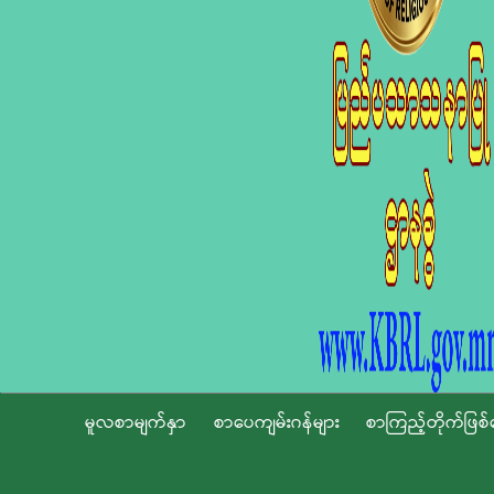
မူလစာမျက်နှာ
စာပေကျမ်းဂန်များ
စာကြည့်တိုက်ဖြစ်