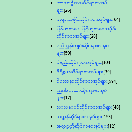
ဘာသာဋီကာဆိုင်ရာစာအုပ်
များ
[26]
ဘုရားသမိုင်းဆိုင်ရာစာအုပ်များ
[64]
မြန်မာစာပေ၊ မြန်မာ့စာပေသမိုင်း
ဆိုင်ရာစာအုပ်များ
[20]
ရည်ညွှန်းကျမ်းဆိုင်ရာစာအုပ်
များ
[59]
ဝိနည်းဆိုင်ရာစာအုပ်များ
[104]
ဝိနိစ္ဆယဆိုင်ရာစာအုပ်များ
[39]
ဝိပဿနာဆိုင်ရာစာအုပ်များ
[594]
သြဝါဒကထာဆိုင်ရာစာအုပ်
များ
[17]
သာသနာ၀င်ဆိုင်ရာစာအုပ်များ
[40]
သုတ္တန်ဆိုင်ရာစာအုပ်များ
[153]
အတ္ထုပ္ပတ္တိဆိုင်ရာစာအုပ်များ
[12]