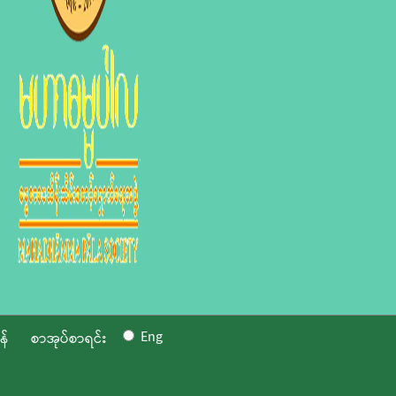
Eng
န်
စာအုပ်စာရင်း