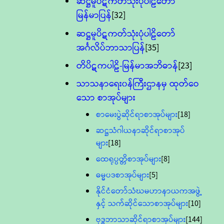
ဆဋ္ဌမူပိဋကတ်သုံးပုံပါဠိတော်
မြန်မာပြန်
[32]
ဆဋ္ဌမူပိဋကတ်သုံးပုံပါဠိတော်
အင်္ဂလိပ်ဘာသာပြန်
[35]
တိပိဋကပါဠိ-မြန်မာအဘိဓာန်
[23]
သာသနာရေး၀န်ကြီးဌာနမှ ထုတ်ဝေ
သော စာအုပ်များ
စာမေးပွဲဆိုင်ရာစာအုပ်များ
[18]
ဆဋ္ဌသံဂါယနာဆိုင်ရာစာအုပ်
များ
[18]
ထေရုပ္ပတ္တိစာအုပ်များ
[8]
ဓမ္မပဒစာအုပ်များ
[5]
နိုင်ငံတော်သံဃမဟာနာယကအဖွဲ့
နှင့် သက်ဆိုင်သောစာအုပ်များ
[10]
ဗုဒ္ဓဘာသာဆိုင်ရာစာအုပ်များ
[144]