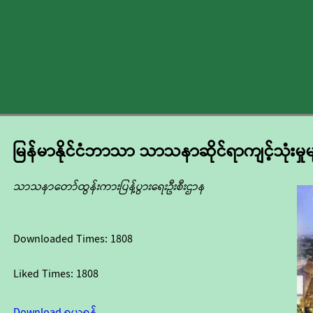
မြန်မာနိုင်ငံဘာသာ သာသနာဆိုင်ရာကျင့်သုံးမှုမ
သာသနာတော်ထွန်းကားပြန့်ပွားရေးဦးစီးဌာန
Downloaded Times:
1808
Liked Times:
1808
Download ရယူရန်