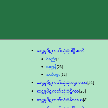
ဆဋ္ဌမူပိဋကတ်သုံးပုံပါဠိတော်
ဝိနည်း
[5]
သုတ္တန်
[23]
အဘိဓမ္မာ
[12]
ဆဋ္ဌမူပိဋကတ်သုံးပုံအဋ္ဌကထာ
[51]
ဆဋ္ဌမူပိဋကတ်သုံးပုံဋီကာ
[26]
ဆဋ္ဌမူပိဋကတ်သုံးပုံနိဿယ
[8]