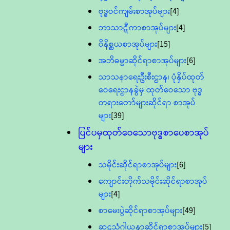
ဗုဒ္ဓဝင်ကျမ်းစာအုပ်များ
[4]
ဘာသာဋီကာစာအုပ်များ
[4]
ဝိနိစ္ဆယစာအုပ်များ
[15]
အဘိဓမ္မာဆိုင်ရာစာအုပ်များ
[6]
သာသနာရေးဦးစီးဌာန၊ ပုံနှိပ်ထုတ်
ဝေရေးဌာနခွဲမှ ထုတ်ဝေသော ဗုဒ္ဓ
တရားတော်များဆိုင်ရာ စာအုပ်
များ
[39]
ပြင်ပမှထုတ်ဝေသောဗုဒ္ဓစာပေစာအုပ်
များ
သမိုင်းဆိုင်ရာစာအုပ်များ
[6]
ကျောင်းတိုက်သမိုင်းဆိုင်ရာစာအုပ်
များ
[4]
စာမေးပွဲဆိုင်ရာစာအုပ်များ
[49]
ဆဋ္ဌသံဂါယနာဆိုင်ရာစာအုပ်များ
[5]