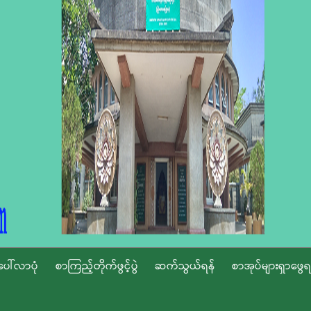
ပေါ်လာပုံ
စာကြည့်တိုက်ဖွင့်ပွဲ
ဆက်သွယ်ရန်
စာအုပ်များရှာဖွေရ