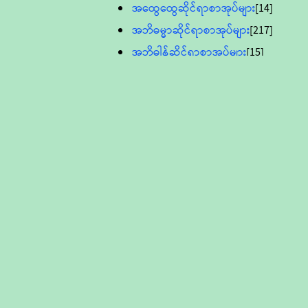
အထွေထွေဆိုင်ရာစာအုပ်များ
[14]
အဘိဓမ္မာဆိုင်ရာစာအုပ်များ
[217]
အဘိဓါန်ဆိုင်ရာစာအုပ်များ
[15]
အင်္ဂလိပ်ဘာသာဖြင့်ပြုစုသော ဗုဒ္ဓ
စာပေများ
[895]
လူငယ်ကဏ္ဍ ဗုဒ္ဓဘာသာ
သင်ခန်းစာ
[16]
ပိဋကသုံးပုံပါဠိတော် (ဆဋ္ဌမူ
ကွန်ပျူတာစာစီ)
ဝိနည်း
[5]
သုတ္တန်
[23]
အဘိဓမ္မာ
[12]
တရားတော်များ (Audio, MP-3)
ဘဒ္ဒန္တဝိမလ(မိုးကုတ်ဆရာတော်)