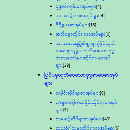
ဗုဒ္ဓဝင်ကျမ်းစာအုပ်များ
[4]
ဘာသာဋီကာစာအုပ်များ
[4]
ဝိနိစ္ဆယစာအုပ်များ
[15]
အဘိဓမ္မာဆိုင်ရာစာအုပ်များ
[6]
သာသနာရေးဦးစီးဌာန၊ ပုံနှိပ်ထုတ်
ဝေရေးဌာနခွဲမှ ထုတ်ဝေသော ဗုဒ္ဓ
တရားတော်များဆိုင်ရာ စာအုပ်
များ
[39]
ပြင်ပမှထုတ်ဝေသောဗုဒ္ဓစာပေစာအုပ်
များ
သမိုင်းဆိုင်ရာစာအုပ်များ
[6]
ကျောင်းတိုက်သမိုင်းဆိုင်ရာစာအုပ်
များ
[4]
စာမေးပွဲဆိုင်ရာစာအုပ်များ
[49]
ဆဋ္ဌသံဂါယနာဆိုင်ရာစာအုပ်များ
[5]