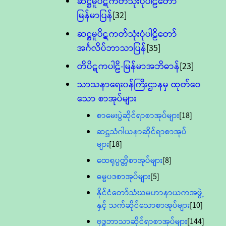
ဆဋ္ဌမူပိဋကတ်သုံးပုံပါဠိတော်
မြန်မာပြန်
[32]
ဆဋ္ဌမူပိဋကတ်သုံးပုံပါဠိတော်
အင်္ဂလိပ်ဘာသာပြန်
[35]
တိပိဋကပါဠိ-မြန်မာအဘိဓာန်
[23]
သာသနာရေး၀န်ကြီးဌာနမှ ထုတ်ဝေ
သော စာအုပ်များ
စာမေးပွဲဆိုင်ရာစာအုပ်များ
[18]
ဆဋ္ဌသံဂါယနာဆိုင်ရာစာအုပ်
များ
[18]
ထေရုပ္ပတ္တိစာအုပ်များ
[8]
ဓမ္မပဒစာအုပ်များ
[5]
နိုင်ငံတော်သံဃမဟာနာယကအဖွဲ့
နှင့် သက်ဆိုင်သောစာအုပ်များ
[10]
ဗုဒ္ဓဘာသာဆိုင်ရာစာအုပ်များ
[144]