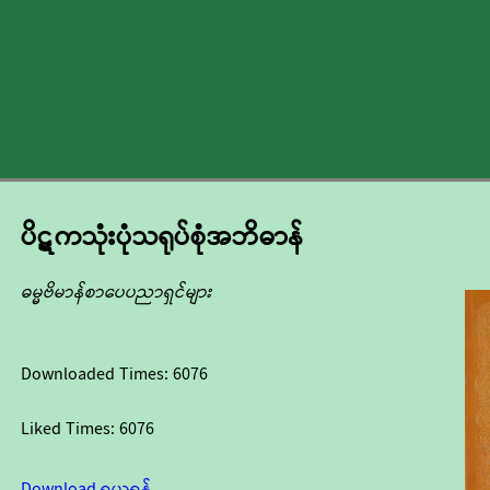
ပိဋကသုံးပုံသရုပ်စုံအဘိဓာန်
ဓမ္မဗိမာန်စာပေပညာရှင်များ
Downloaded Times:
6076
Liked Times:
6076
Download ရယူရန်