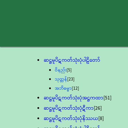
ဆဋ္ဌမူပိဋကတ်သုံးပုံပါဠိတော်
ဝိနည်း
[5]
သုတ္တန်
[23]
အဘိဓမ္မာ
[12]
ဆဋ္ဌမူပိဋကတ်သုံးပုံအဋ္ဌကထာ
[51]
ဆဋ္ဌမူပိဋကတ်သုံးပုံဋီကာ
[26]
ဆဋ္ဌမူပိဋကတ်သုံးပုံနိဿယ
[8]