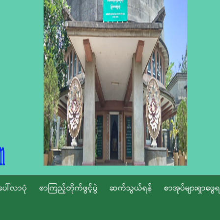
ပေါ်လာပုံ
စာကြည့်တိုက်ဖွင့်ပွဲ
ဆက်သွယ်ရန်
စာအုပ်များရှာဖွေရ