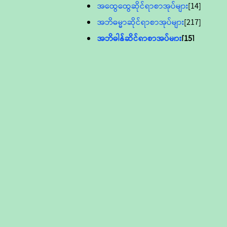
အထွေထွေဆိုင်ရာစာအုပ်များ
[14]
အဘိဓမ္မာဆိုင်ရာစာအုပ်များ
[217]
အဘိဓါန်ဆိုင်ရာစာအုပ်များ
[15]
အင်္ဂလိပ်ဘာသာဖြင့်ပြုစုသော ဗုဒ္ဓ
စာပေများ
[895]
လူငယ်ကဏ္ဍ ဗုဒ္ဓဘာသာ
သင်ခန်းစာ
[16]
ပိဋကသုံးပုံပါဠိတော် (ဆဋ္ဌမူ
ကွန်ပျူတာစာစီ)
ဝိနည်း
[5]
သုတ္တန်
[23]
အဘိဓမ္မာ
[12]
တရားတော်များ (Audio, MP-3)
ဘဒ္ဒန္တဝိမလ(မိုးကုတ်ဆရာတော်)