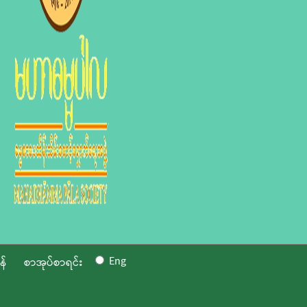
Eng
န်
စာအုပ်စာရင်း