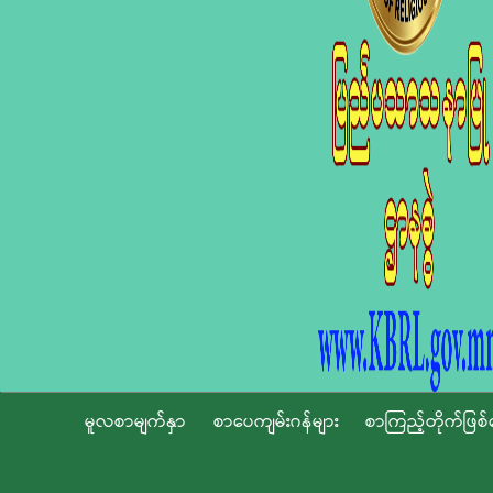
မူလစာမျက်နှာ
စာပေကျမ်းဂန်များ
စာကြည့်တိုက်ဖြစ်