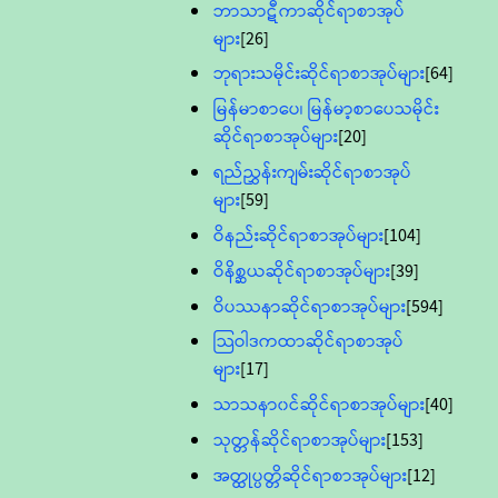
ဘာသာဋီကာဆိုင်ရာစာအုပ်
များ
[26]
ဘုရားသမိုင်းဆိုင်ရာစာအုပ်များ
[64]
မြန်မာစာပေ၊ မြန်မာ့စာပေသမိုင်း
ဆိုင်ရာစာအုပ်များ
[20]
ရည်ညွှန်းကျမ်းဆိုင်ရာစာအုပ်
များ
[59]
ဝိနည်းဆိုင်ရာစာအုပ်များ
[104]
ဝိနိစ္ဆယဆိုင်ရာစာအုပ်များ
[39]
ဝိပဿနာဆိုင်ရာစာအုပ်များ
[594]
သြဝါဒကထာဆိုင်ရာစာအုပ်
များ
[17]
သာသနာ၀င်ဆိုင်ရာစာအုပ်များ
[40]
သုတ္တန်ဆိုင်ရာစာအုပ်များ
[153]
အတ္ထုပ္ပတ္တိဆိုင်ရာစာအုပ်များ
[12]