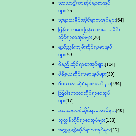
ဘာသာဋီကာဆိုင်ရာစာအုပ်
များ
[26]
ဘုရားသမိုင်းဆိုင်ရာစာအုပ်များ
[64]
မြန်မာစာပေ၊ မြန်မာ့စာပေသမိုင်း
ဆိုင်ရာစာအုပ်များ
[20]
ရည်ညွှန်းကျမ်းဆိုင်ရာစာအုပ်
များ
[59]
ဝိနည်းဆိုင်ရာစာအုပ်များ
[104]
ဝိနိစ္ဆယဆိုင်ရာစာအုပ်များ
[39]
ဝိပဿနာဆိုင်ရာစာအုပ်များ
[594]
သြဝါဒကထာဆိုင်ရာစာအုပ်
များ
[17]
သာသနာ၀င်ဆိုင်ရာစာအုပ်များ
[40]
သုတ္တန်ဆိုင်ရာစာအုပ်များ
[153]
အတ္ထုပ္ပတ္တိဆိုင်ရာစာအုပ်များ
[12]