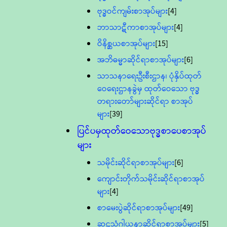
ဗုဒ္ဓဝင်ကျမ်းစာအုပ်များ
[4]
ဘာသာဋီကာစာအုပ်များ
[4]
ဝိနိစ္ဆယစာအုပ်များ
[15]
အဘိဓမ္မာဆိုင်ရာစာအုပ်များ
[6]
သာသနာရေးဦးစီးဌာန၊ ပုံနှိပ်ထုတ်
ဝေရေးဌာနခွဲမှ ထုတ်ဝေသော ဗုဒ္ဓ
တရားတော်များဆိုင်ရာ စာအုပ်
များ
[39]
ပြင်ပမှထုတ်ဝေသောဗုဒ္ဓစာပေစာအုပ်
များ
သမိုင်းဆိုင်ရာစာအုပ်များ
[6]
ကျောင်းတိုက်သမိုင်းဆိုင်ရာစာအုပ်
များ
[4]
စာမေးပွဲဆိုင်ရာစာအုပ်များ
[49]
ဆဋ္ဌသံဂါယနာဆိုင်ရာစာအုပ်များ
[5]