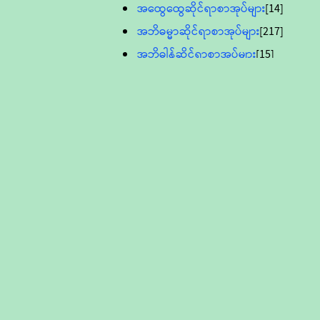
အထွေထွေဆိုင်ရာစာအုပ်များ
[14]
အဘိဓမ္မာဆိုင်ရာစာအုပ်များ
[217]
အဘိဓါန်ဆိုင်ရာစာအုပ်များ
[15]
အင်္ဂလိပ်ဘာသာဖြင့်ပြုစုသော ဗုဒ္ဓ
စာပေများ
[895]
လူငယ်ကဏ္ဍ ဗုဒ္ဓဘာသာ
သင်ခန်းစာ
[16]
ပိဋကသုံးပုံပါဠိတော် (ဆဋ္ဌမူ
ကွန်ပျူတာစာစီ)
ဝိနည်း
[5]
သုတ္တန်
[23]
အဘိဓမ္မာ
[12]
တရားတော်များ (Audio, MP-3)
ဘဒ္ဒန္တဝိမလ(မိုးကုတ်ဆရာတော်)