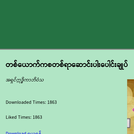
တစ်ယောက်ကစတစ်ရာဆောင်းပါးပေါင်းချုပ်
အရှင်ဣဒ္ဓိကာဘိဝံသ
Downloaded Times:
1863
Liked Times:
1863
Download ရယူရန်