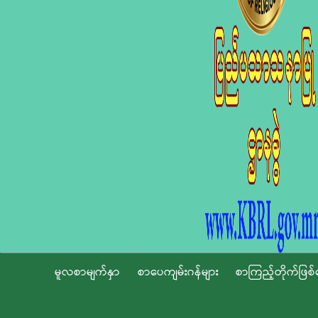
မူလစာမျက်နှာ
စာပေကျမ်းဂန်များ
စာကြည့်တိုက်ဖြစ်