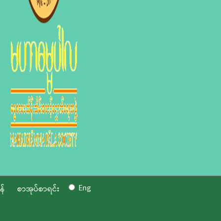
Eng
န်
စာအုပ်စာရင်း