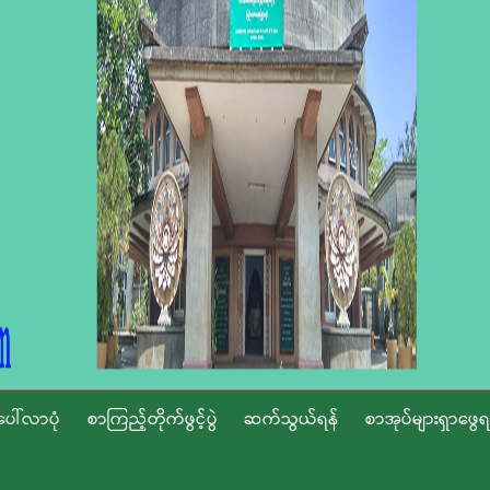
ပေါ်လာပုံ
စာကြည့်တိုက်ဖွင့်ပွဲ
ဆက်သွယ်ရန်
စာအုပ်များရှာဖွေရ