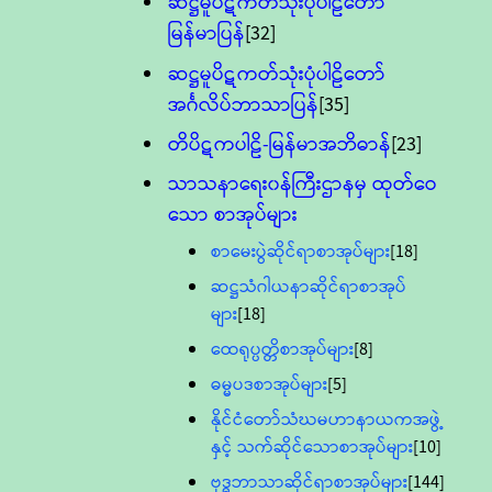
ဆဋ္ဌမူပိဋကတ်သုံးပုံပါဠိတော်
မြန်မာပြန်
[32]
ဆဋ္ဌမူပိဋကတ်သုံးပုံပါဠိတော်
အင်္ဂလိပ်ဘာသာပြန်
[35]
တိပိဋကပါဠိ-မြန်မာအဘိဓာန်
[23]
သာသနာရေး၀န်ကြီးဌာနမှ ထုတ်ဝေ
သော စာအုပ်များ
စာမေးပွဲဆိုင်ရာစာအုပ်များ
[18]
ဆဋ္ဌသံဂါယနာဆိုင်ရာစာအုပ်
များ
[18]
ထေရုပ္ပတ္တိစာအုပ်များ
[8]
ဓမ္မပဒစာအုပ်များ
[5]
နိုင်ငံတော်သံဃမဟာနာယကအဖွဲ့
နှင့် သက်ဆိုင်သောစာအုပ်များ
[10]
ဗုဒ္ဓဘာသာဆိုင်ရာစာအုပ်များ
[144]