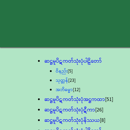
ဆဋ္ဌမူပိဋကတ်သုံးပုံပါဠိတော်
ဝိနည်း
[5]
သုတ္တန်
[23]
အဘိဓမ္မာ
[12]
ဆဋ္ဌမူပိဋကတ်သုံးပုံအဋ္ဌကထာ
[51]
ဆဋ္ဌမူပိဋကတ်သုံးပုံဋီကာ
[26]
ဆဋ္ဌမူပိဋကတ်သုံးပုံနိဿယ
[8]