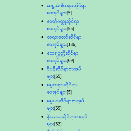
ဆဋ္ဌသံဂါယနာဆိုင်ရာ
စာအုပ်များ
[5]
ဇာတ်၀တ္ထုဆိုင်ရာ
စာအုပ်များ
[55]
တရားတော်ဆိုင်ရာ
စာအုပ်များ
[186]
ထေရုပ္ပတ္တိဆိုင်ရာ
စာအုပ်များ
[69]
ဒီပနီဆိုင်ရာစာအုပ်
များ
[65]
ဓမ္မကဗျာဆိုင်ရာ
စာအုပ်များ
[5]
ဓမ္မပဒဆိုင်ရာစာအုပ်
များ
[55]
နိဿယဆိုင်ရာစာအုပ်
များ
[52]