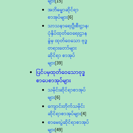
များ
[15]
အဘိဓမ္မာဆိုင်ရာ
စာအုပ်များ
[6]
သာသနာရေးဦးစီးဌာန၊
ပုံနှိပ်ထုတ်ဝေရေးဌာန
ခွဲမှ ထုတ်ဝေသော ဗုဒ္ဓ
တရားတော်များ
ဆိုင်ရာ စာအုပ်
များ
[39]
ပြင်ပမှထုတ်ဝေသောဗုဒ္ဓ
စာပေစာအုပ်များ
သမိုင်းဆိုင်ရာစာအုပ်
များ
[6]
ကျောင်းတိုက်သမိုင်း
ဆိုင်ရာစာအုပ်များ
[4]
စာမေးပွဲဆိုင်ရာစာအုပ်
များ
[49]