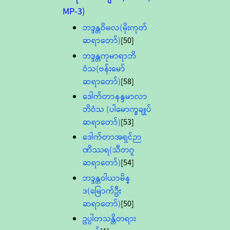
MP-3)
ဘဒ္ဒန္တဝိမလ(မိုးကုတ်
ဆရာတော်)
[50]
ဘဒ္ဒန္တကုမာရာဘိ
ဝံသ(ဗန်းမော်
ဆရာတော်)
[58]
ဒေါက်တာနန္ဒမာလာ
ဘိဝံသ (ပါမောက္ခချုပ်
ဆရာတော်)
[53]
ဒေါက်တာအရှင်ဉာ
ဏိဿရ(သီတဂူ
ဆရာတော်)
[54]
ဘဒ္ဒန္တဝါယာမိန္
ဒ(မြောက်ဦး
ဆရာတော်)
[50]
ဥပ္ပါတသန္တိတရား