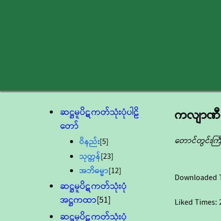
ဆဋ္ဌမူပိဋကတ်သုံးပုံပါဠိ
ကလျာဏီက
တော်
တောင်တွင်းကြ
ဝိနည်း
[5]
သုတ္တန်
[23]
အဘိဓမ္မာ
[12]
Downloaded 
ဆဋ္ဌမူပိဋကတ်သုံးပုံ
အဋ္ဌကထာ
[51]
Liked Times:
ဆဋ္ဌမူပိဋကတ်သုံးပုံ