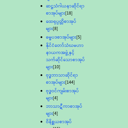
ဆဋ္ဌသံဂါယနာဆိုင်ရာ
စာအုပ်များ
[18]
ထေရုပ္ပတ္တိစာအုပ်
များ
[8]
ဓမ္မပဒစာအုပ်များ
[5]
နိုင်ငံတော်သံဃမဟာ
နာယကအဖွဲ့နှင့်
သက်ဆိုင်သောစာအုပ်
များ
[10]
ဗုဒ္ဓဘာသာဆိုင်ရာ
စာအုပ်များ
[144]
ဗုဒ္ဓဝင်ကျမ်းစာအုပ်
များ
[4]
ဘာသာဋီကာစာအုပ်
များ
[4]
ဝိနိစ္ဆယစာအုပ်