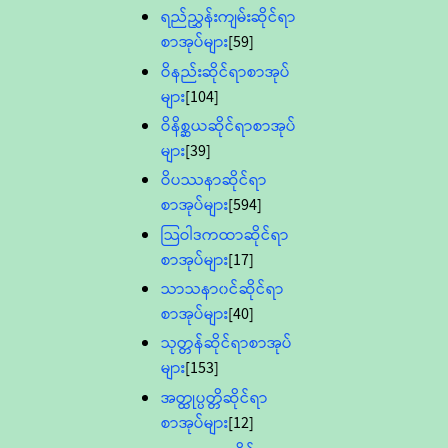
ရည်ညွှန်းကျမ်းဆိုင်ရာ
စာအုပ်များ
[59]
ဝိနည်းဆိုင်ရာစာအုပ်
များ
[104]
ဝိနိစ္ဆယဆိုင်ရာစာအုပ်
များ
[39]
ဝိပဿနာဆိုင်ရာ
စာအုပ်များ
[594]
သြဝါဒကထာဆိုင်ရာ
စာအုပ်များ
[17]
သာသနာ၀င်ဆိုင်ရာ
စာအုပ်များ
[40]
သုတ္တန်ဆိုင်ရာစာအုပ်
များ
[153]
အတ္ထုပ္ပတ္တိဆိုင်ရာ
စာအုပ်များ
[12]