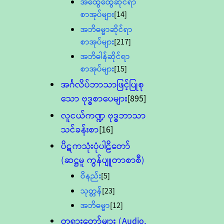
အထွေထွေဆိုင်ရာ
စာအုပ်များ
[14]
အဘိဓမ္မာဆိုင်ရာ
စာအုပ်များ
[217]
အဘိဓါန်ဆိုင်ရာ
စာအုပ်များ
[15]
အင်္ဂလိပ်ဘာသာဖြင့်ပြုစု
သော ဗုဒ္ဓစာပေများ
[895]
လူငယ်ကဏ္ဍ ဗုဒ္ဓဘာသာ
သင်ခန်းစာ
[16]
ပိဋကသုံးပုံပါဠိတော်
(ဆဋ္ဌမူ ကွန်ပျူတာစာစီ)
ဝိနည်း
[5]
သုတ္တန်
[23]
အဘိဓမ္မာ
[12]
တရားတော်များ (Audio,