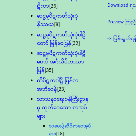
Download ရယ
ဋီကာ
[26]
ဆဋ္ဌမူပိဋကတ်သုံးပုံ
Preview ကြည့်
နိဿယ
[8]
ဆဋ္ဌမူပိဋကတ်သုံးပုံပါဠိ
<< ပြန်ထွက်ရန
တော် မြန်မာပြန်
[32]
ဆဋ္ဌမူပိဋကတ်သုံးပုံပါဠိ
တော် အင်္ဂလိပ်ဘာသာ
ပြန်
[35]
တိပိဋကပါဠိ-မြန်မာ
အဘိဓာန်
[23]
သာသနာရေး၀န်ကြီးဌာန
မှ ထုတ်ဝေသော စာအုပ်
များ
စာမေးပွဲဆိုင်ရာစာအုပ်
များ
[18]