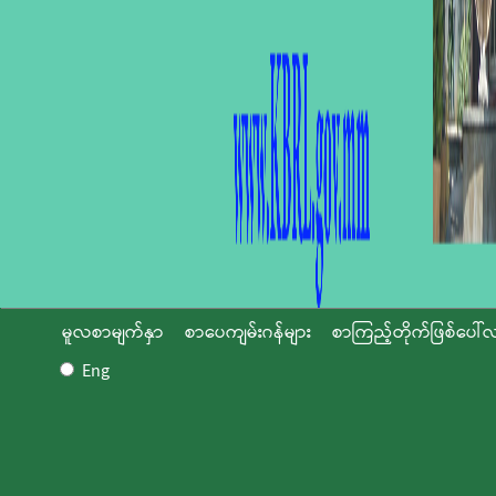
မူလစာမျက်နှာ
စာပေကျမ်းဂန်များ
စာကြည့်တိုက်ဖြစ်ပေါ်လ
Eng