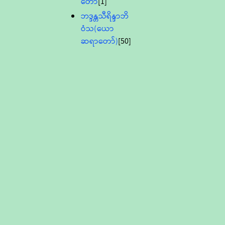
တော်
[1]
ဘဒ္ဒန္တသီရိန္ဒာဘိ
ဝံသ(ယော
ဆရာတော်)
[50]