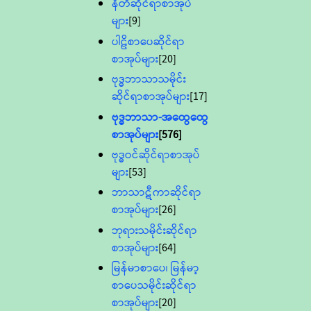
နီတိဆိုင်ရာစာအုပ်
များ
[9]
ပါဠိစာပေဆိုင်ရာ
စာအုပ်များ
[20]
ဗုဒ္ဓဘာသာသမိုင်း
ဆိုင်ရာစာအုပ်များ
[17]
ဗုဒ္ဓဘာသာ-အထွေထွေ
စာအုပ်များ
[576]
ဗုဒ္ဓဝင်ဆိုင်ရာစာအုပ်
များ
[53]
ဘာသာဋီကာဆိုင်ရာ
စာအုပ်များ
[26]
ဘုရားသမိုင်းဆိုင်ရာ
စာအုပ်များ
[64]
မြန်မာစာပေ၊ မြန်မာ့
စာပေသမိုင်းဆိုင်ရာ
စာအုပ်များ
[20]