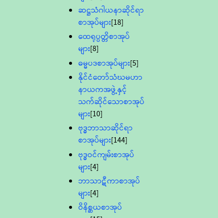
ဆဋ္ဌသံဂါယနာဆိုင်ရာ
စာအုပ်များ
[18]
ထေရုပ္ပတ္တိစာအုပ်
များ
[8]
ဓမ္မပဒစာအုပ်များ
[5]
နိုင်ငံတော်သံဃမဟာ
နာယကအဖွဲ့နှင့်
သက်ဆိုင်သောစာအုပ်
များ
[10]
ဗုဒ္ဓဘာသာဆိုင်ရာ
စာအုပ်များ
[144]
ဗုဒ္ဓဝင်ကျမ်းစာအုပ်
များ
[4]
ဘာသာဋီကာစာအုပ်
များ
[4]
ဝိနိစ္ဆယစာအုပ်