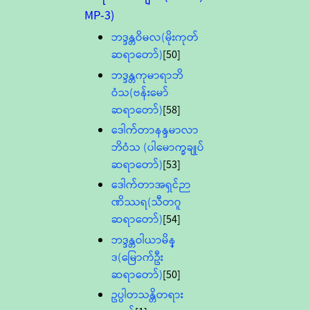
MP-3)
ဘဒ္ဒန္တဝိမလ(မိုးကုတ်
ဆရာတော်)
[50]
ဘဒ္ဒန္တကုမာရာဘိ
ဝံသ(ဗန်းမော်
ဆရာတော်)
[58]
ဒေါက်တာနန္ဒမာလာ
ဘိဝံသ (ပါမောက္ခချုပ်
ဆရာတော်)
[53]
ဒေါက်တာအရှင်ဉာ
ဏိဿရ(သီတဂူ
ဆရာတော်)
[54]
ဘဒ္ဒန္တဝါယာမိန္
ဒ(မြောက်ဦး
ဆရာတော်)
[50]
ဥပ္ပါတသန္တိတရား