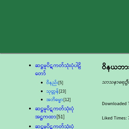
ဆဋ္ဌမူပိဋကတ်သုံးပုံပါဠိ
ဝိနယဘာသာ
တော်
သာသနာရေးဦးစ
ဝိနည်း
[5]
သုတ္တန်
[23]
အဘိဓမ္မာ
[12]
Downloaded 
ဆဋ္ဌမူပိဋကတ်သုံးပုံ
အဋ္ဌကထာ
[51]
Liked Times:
ဆဋ္ဌမူပိဋကတ်သုံးပုံ