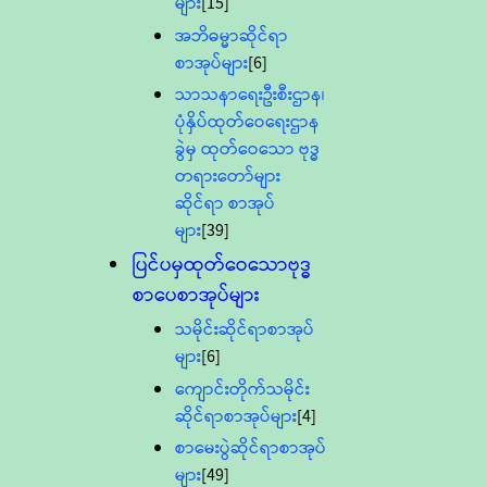
များ
[15]
အဘိဓမ္မာဆိုင်ရာ
စာအုပ်များ
[6]
သာသနာရေးဦးစီးဌာန၊
ပုံနှိပ်ထုတ်ဝေရေးဌာန
ခွဲမှ ထုတ်ဝေသော ဗုဒ္ဓ
တရားတော်များ
ဆိုင်ရာ စာအုပ်
များ
[39]
ပြင်ပမှထုတ်ဝေသောဗုဒ္ဓ
စာပေစာအုပ်များ
သမိုင်းဆိုင်ရာစာအုပ်
များ
[6]
ကျောင်းတိုက်သမိုင်း
ဆိုင်ရာစာအုပ်များ
[4]
စာမေးပွဲဆိုင်ရာစာအုပ်
များ
[49]