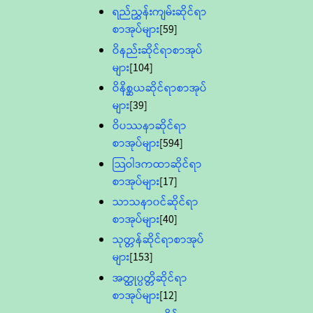
ရည်ညွှန်းကျမ်းဆိုင်ရာ
စာအုပ်များ
[59]
ဝိနည်းဆိုင်ရာစာအုပ်
များ
[104]
ဝိနိစ္ဆယဆိုင်ရာစာအုပ်
များ
[39]
ဝိပဿနာဆိုင်ရာ
စာအုပ်များ
[594]
သြဝါဒကထာဆိုင်ရာ
စာအုပ်များ
[17]
သာသနာ၀င်ဆိုင်ရာ
စာအုပ်များ
[40]
သုတ္တန်ဆိုင်ရာစာအုပ်
များ
[153]
အတ္ထုပ္ပတ္တိဆိုင်ရာ
စာအုပ်များ
[12]