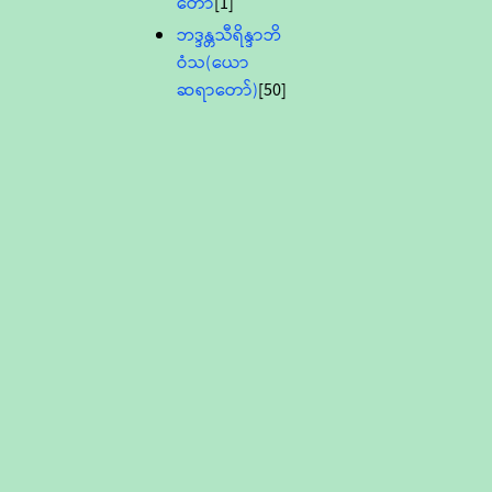
တော်
[1]
ဘဒ္ဒန္တသီရိန္ဒာဘိ
ဝံသ(ယော
ဆရာတော်)
[50]