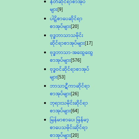
နီတိဆိုင်ရာစာအုပ်
များ
[9]
ပါဠိစာပေဆိုင်ရာ
စာအုပ်များ
[20]
ဗုဒ္ဓဘာသာသမိုင်း
ဆိုင်ရာစာအုပ်များ
[17]
ဗုဒ္ဓဘာသာ-အထွေထွေ
စာအုပ်များ
[576]
ဗုဒ္ဓဝင်ဆိုင်ရာစာအုပ်
များ
[53]
ဘာသာဋီကာဆိုင်ရာ
စာအုပ်များ
[26]
ဘုရားသမိုင်းဆိုင်ရာ
စာအုပ်များ
[64]
မြန်မာစာပေ၊ မြန်မာ့
စာပေသမိုင်းဆိုင်ရာ
စာအုပ်များ
[20]