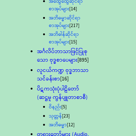
အထွေထွေဆိုင်ရာ
စာအုပ်များ
[14]
အဘိဓမ္မာဆိုင်ရာ
စာအုပ်များ
[217]
အဘိဓါန်ဆိုင်ရာ
စာအုပ်များ
[15]
အင်္ဂလိပ်ဘာသာဖြင့်ပြုစု
သော ဗုဒ္ဓစာပေများ
[895]
လူငယ်ကဏ္ဍ ဗုဒ္ဓဘာသာ
သင်ခန်းစာ
[16]
ပိဋကသုံးပုံပါဠိတော်
(ဆဋ္ဌမူ ကွန်ပျူတာစာစီ)
ဝိနည်း
[5]
သုတ္တန်
[23]
အဘိဓမ္မာ
[12]
တရားတော်များ (Audio,