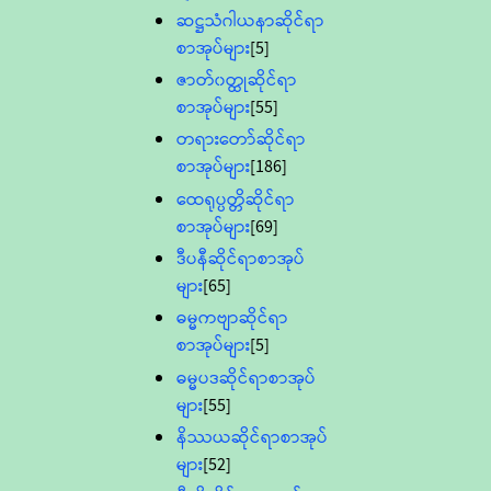
ဆဋ္ဌသံဂါယနာဆိုင်ရာ
စာအုပ်များ
[5]
ဇာတ်၀တ္ထုဆိုင်ရာ
စာအုပ်များ
[55]
တရားတော်ဆိုင်ရာ
စာအုပ်များ
[186]
ထေရုပ္ပတ္တိဆိုင်ရာ
စာအုပ်များ
[69]
ဒီပနီဆိုင်ရာစာအုပ်
များ
[65]
ဓမ္မကဗျာဆိုင်ရာ
စာအုပ်များ
[5]
ဓမ္မပဒဆိုင်ရာစာအုပ်
များ
[55]
နိဿယဆိုင်ရာစာအုပ်
များ
[52]