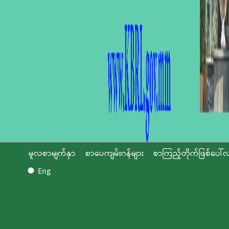
မူလစာမျက်နှာ
စာပေကျမ်းဂန်များ
စာကြည့်တိုက်ဖြစ်ပေါ်လ
Eng