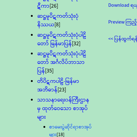
Download ရယ
ဋီကာ
[26]
ဆဋ္ဌမူပိဋကတ်သုံးပုံ
Preview ကြည့်
နိဿယ
[8]
ဆဋ္ဌမူပိဋကတ်သုံးပုံပါဠိ
<< ပြန်ထွက်ရန
တော် မြန်မာပြန်
[32]
ဆဋ္ဌမူပိဋကတ်သုံးပုံပါဠိ
တော် အင်္ဂလိပ်ဘာသာ
ပြန်
[35]
တိပိဋကပါဠိ-မြန်မာ
အဘိဓာန်
[23]
သာသနာရေး၀န်ကြီးဌာန
မှ ထုတ်ဝေသော စာအုပ်
များ
စာမေးပွဲဆိုင်ရာစာအုပ်
များ
[18]