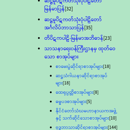
ဆဋ္ဌမူပိဋကတ်သုံးပုံပါဠိတော်
မြန်မာပြန်
[32]
ဆဋ္ဌမူပိဋကတ်သုံးပုံပါဠိတော်
အင်္ဂလိပ်ဘာသာပြန်
[35]
တိပိဋကပါဠိ-မြန်မာအဘိဓာန်
[23]
သာသနာရေး၀န်ကြီးဌာနမှ ထုတ်ဝေ
သော စာအုပ်များ
စာမေးပွဲဆိုင်ရာစာအုပ်များ
[18]
ဆဋ္ဌသံဂါယနာဆိုင်ရာစာအုပ်
များ
[18]
ထေရုပ္ပတ္တိစာအုပ်များ
[8]
ဓမ္မပဒစာအုပ်များ
[5]
နိုင်ငံတော်သံဃမဟာနာယကအဖွဲ့
နှင့် သက်ဆိုင်သောစာအုပ်များ
[10]
ဗုဒ္ဓဘာသာဆိုင်ရာစာအုပ်များ
[144]