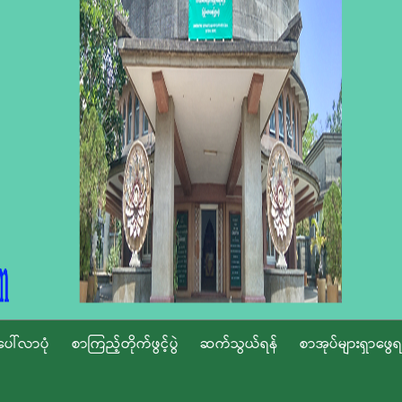
ပေါ်လာပုံ
စာကြည့်တိုက်ဖွင့်ပွဲ
ဆက်သွယ်ရန်
စာအုပ်များရှာဖွေရ