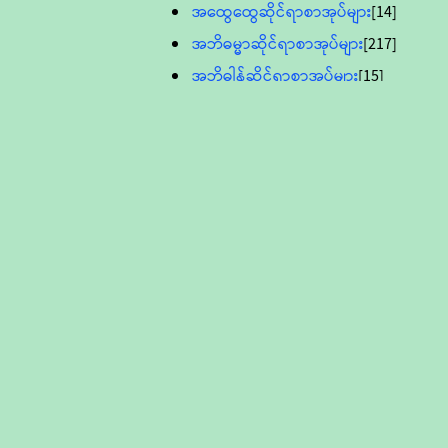
အထွေထွေဆိုင်ရာစာအုပ်များ
[14]
အဘိဓမ္မာဆိုင်ရာစာအုပ်များ
[217]
အဘိဓါန်ဆိုင်ရာစာအုပ်များ
[15]
အင်္ဂလိပ်ဘာသာဖြင့်ပြုစုသော ဗုဒ္ဓ
စာပေများ
[895]
လူငယ်ကဏ္ဍ ဗုဒ္ဓဘာသာ
သင်ခန်းစာ
[16]
ပိဋကသုံးပုံပါဠိတော် (ဆဋ္ဌမူ
ကွန်ပျူတာစာစီ)
ဝိနည်း
[5]
သုတ္တန်
[23]
အဘိဓမ္မာ
[12]
တရားတော်များ (Audio, MP-3)
ဘဒ္ဒန္တဝိမလ(မိုးကုတ်ဆရာတော်)