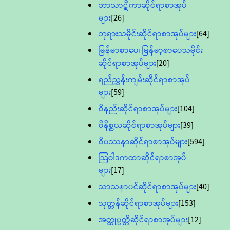
ဘာသာဋီကာဆိုင်ရာစာအုပ်
များ
[26]
ဘုရားသမိုင်းဆိုင်ရာစာအုပ်များ
[64]
မြန်မာစာပေ၊ မြန်မာ့စာပေသမိုင်း
ဆိုင်ရာစာအုပ်များ
[20]
ရည်ညွှန်းကျမ်းဆိုင်ရာစာအုပ်
များ
[59]
ဝိနည်းဆိုင်ရာစာအုပ်များ
[104]
ဝိနိစ္ဆယဆိုင်ရာစာအုပ်များ
[39]
ဝိပဿနာဆိုင်ရာစာအုပ်များ
[594]
သြဝါဒကထာဆိုင်ရာစာအုပ်
များ
[17]
သာသနာ၀င်ဆိုင်ရာစာအုပ်များ
[40]
သုတ္တန်ဆိုင်ရာစာအုပ်များ
[153]
အတ္ထုပ္ပတ္တိဆိုင်ရာစာအုပ်များ
[12]