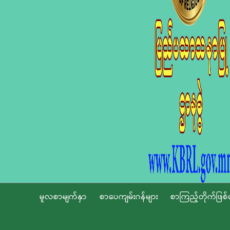
မူလစာမျက်နှာ
စာပေကျမ်းဂန်များ
စာကြည့်တိုက်ဖြစ်