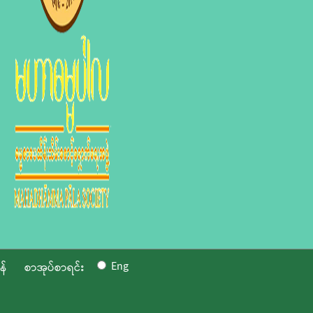
Eng
န်
စာအုပ်စာရင်း