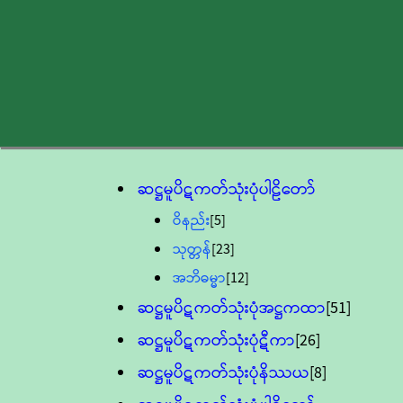
ဆဋ္ဌမူပိဋကတ်သုံးပုံပါဠိတော်
ဝိနည်း
[5]
သုတ္တန်
[23]
အဘိဓမ္မာ
[12]
ဆဋ္ဌမူပိဋကတ်သုံးပုံအဋ္ဌကထာ
[51]
ဆဋ္ဌမူပိဋကတ်သုံးပုံဋီကာ
[26]
ဆဋ္ဌမူပိဋကတ်သုံးပုံနိဿယ
[8]