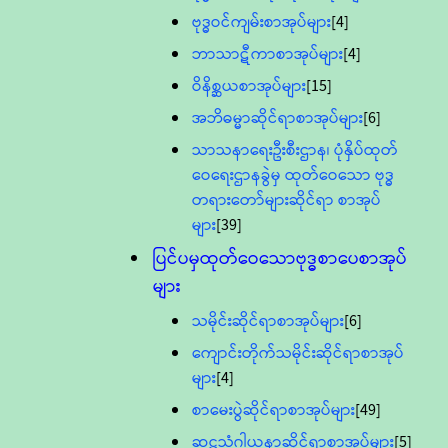
ဗုဒ္ဓဝင်ကျမ်းစာအုပ်များ
[4]
ဘာသာဋီကာစာအုပ်များ
[4]
ဝိနိစ္ဆယစာအုပ်များ
[15]
အဘိဓမ္မာဆိုင်ရာစာအုပ်များ
[6]
သာသနာရေးဦးစီးဌာန၊ ပုံနှိပ်ထုတ်
ဝေရေးဌာနခွဲမှ ထုတ်ဝေသော ဗုဒ္ဓ
တရားတော်များဆိုင်ရာ စာအုပ်
များ
[39]
ပြင်ပမှထုတ်ဝေသောဗုဒ္ဓစာပေစာအုပ်
များ
သမိုင်းဆိုင်ရာစာအုပ်များ
[6]
ကျောင်းတိုက်သမိုင်းဆိုင်ရာစာအုပ်
များ
[4]
စာမေးပွဲဆိုင်ရာစာအုပ်များ
[49]
ဆဋ္ဌသံဂါယနာဆိုင်ရာစာအုပ်များ
[5]