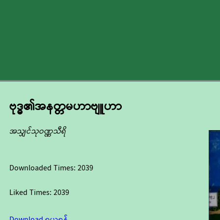
ဗုဒ္ဓ၏အနတ္တမဟာဗျူဟာ
အသျှင်သုဝဏ္ဏသီရိ
Downloaded Times:
2039
Liked Times:
2039
Download ရယူရန်