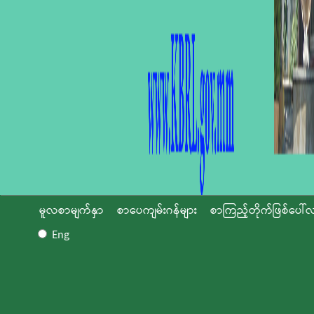
မူလစာမျက်နှာ
စာပေကျမ်းဂန်များ
စာကြည့်တိုက်ဖြစ်ပေါ်လ
Eng