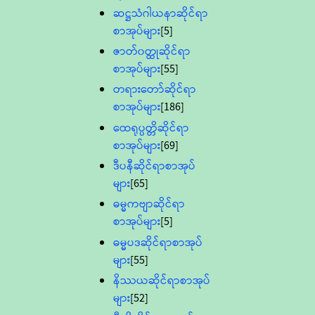
ဆဋ္ဌသံဂါယနာဆိုင်ရာ
စာအုပ်များ
[5]
ဇာတ်၀တ္ထုဆိုင်ရာ
စာအုပ်များ
[55]
တရားတော်ဆိုင်ရာ
စာအုပ်များ
[186]
ထေရုပ္ပတ္တိဆိုင်ရာ
စာအုပ်များ
[69]
ဒီပနီဆိုင်ရာစာအုပ်
များ
[65]
ဓမ္မကဗျာဆိုင်ရာ
စာအုပ်များ
[5]
ဓမ္မပဒဆိုင်ရာစာအုပ်
များ
[55]
နိဿယဆိုင်ရာစာအုပ်
များ
[52]