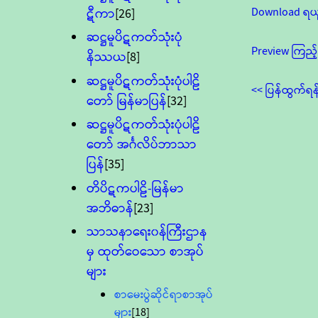
Download ရယ
ဋီကာ
[26]
ဆဋ္ဌမူပိဋကတ်သုံးပုံ
Preview ကြည့်
နိဿယ
[8]
ဆဋ္ဌမူပိဋကတ်သုံးပုံပါဠိ
<< ပြန်ထွက်ရန
တော် မြန်မာပြန်
[32]
ဆဋ္ဌမူပိဋကတ်သုံးပုံပါဠိ
တော် အင်္ဂလိပ်ဘာသာ
ပြန်
[35]
တိပိဋကပါဠိ-မြန်မာ
အဘိဓာန်
[23]
သာသနာရေး၀န်ကြီးဌာန
မှ ထုတ်ဝေသော စာအုပ်
များ
စာမေးပွဲဆိုင်ရာစာအုပ်
များ
[18]