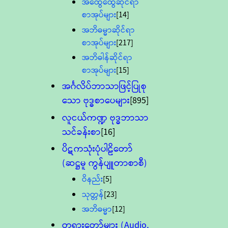
အထွေထွေဆိုင်ရာ
စာအုပ်များ
[14]
အဘိဓမ္မာဆိုင်ရာ
စာအုပ်များ
[217]
အဘိဓါန်ဆိုင်ရာ
စာအုပ်များ
[15]
အင်္ဂလိပ်ဘာသာဖြင့်ပြုစု
သော ဗုဒ္ဓစာပေများ
[895]
လူငယ်ကဏ္ဍ ဗုဒ္ဓဘာသာ
သင်ခန်းစာ
[16]
ပိဋကသုံးပုံပါဠိတော်
(ဆဋ္ဌမူ ကွန်ပျူတာစာစီ)
ဝိနည်း
[5]
သုတ္တန်
[23]
အဘိဓမ္မာ
[12]
တရားတော်များ (Audio,