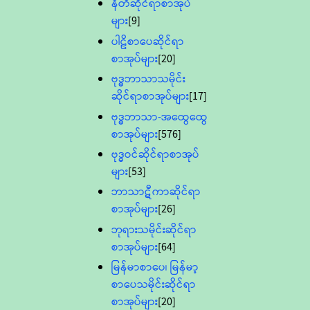
နီတိဆိုင်ရာစာအုပ်
များ
[9]
ပါဠိစာပေဆိုင်ရာ
စာအုပ်များ
[20]
ဗုဒ္ဓဘာသာသမိုင်း
ဆိုင်ရာစာအုပ်များ
[17]
ဗုဒ္ဓဘာသာ-အထွေထွေ
စာအုပ်များ
[576]
ဗုဒ္ဓဝင်ဆိုင်ရာစာအုပ်
များ
[53]
ဘာသာဋီကာဆိုင်ရာ
စာအုပ်များ
[26]
ဘုရားသမိုင်းဆိုင်ရာ
စာအုပ်များ
[64]
မြန်မာစာပေ၊ မြန်မာ့
စာပေသမိုင်းဆိုင်ရာ
စာအုပ်များ
[20]