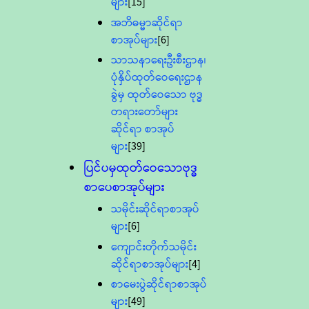
များ
[15]
အဘိဓမ္မာဆိုင်ရာ
စာအုပ်များ
[6]
သာသနာရေးဦးစီးဌာန၊
ပုံနှိပ်ထုတ်ဝေရေးဌာန
ခွဲမှ ထုတ်ဝေသော ဗုဒ္ဓ
တရားတော်များ
ဆိုင်ရာ စာအုပ်
များ
[39]
ပြင်ပမှထုတ်ဝေသောဗုဒ္ဓ
စာပေစာအုပ်များ
သမိုင်းဆိုင်ရာစာအုပ်
များ
[6]
ကျောင်းတိုက်သမိုင်း
ဆိုင်ရာစာအုပ်များ
[4]
စာမေးပွဲဆိုင်ရာစာအုပ်
များ
[49]