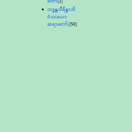
တော်
[1]
ဘဒ္ဒန္တသီရိန္ဒာဘိ
ဝံသ(ယော
ဆရာတော်)
[50]