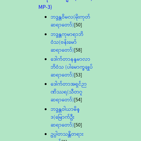
MP-3)
ဘဒ္ဒန္တဝိမလ(မိုးကုတ်
ဆရာတော်)
[50]
ဘဒ္ဒန္တကုမာရာဘိ
ဝံသ(ဗန်းမော်
ဆရာတော်)
[58]
ဒေါက်တာနန္ဒမာလာ
ဘိဝံသ (ပါမောက္ခချုပ်
ဆရာတော်)
[53]
ဒေါက်တာအရှင်ဉာ
ဏိဿရ(သီတဂူ
ဆရာတော်)
[54]
ဘဒ္ဒန္တဝါယာမိန္
ဒ(မြောက်ဦး
ဆရာတော်)
[50]
ဥပ္ပါတသန္တိတရား