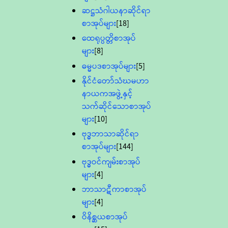
ဆဋ္ဌသံဂါယနာဆိုင်ရာ
စာအုပ်များ
[18]
ထေရုပ္ပတ္တိစာအုပ်
များ
[8]
ဓမ္မပဒစာအုပ်များ
[5]
နိုင်ငံတော်သံဃမဟာ
နာယကအဖွဲ့နှင့်
သက်ဆိုင်သောစာအုပ်
များ
[10]
ဗုဒ္ဓဘာသာဆိုင်ရာ
စာအုပ်များ
[144]
ဗုဒ္ဓဝင်ကျမ်းစာအုပ်
များ
[4]
ဘာသာဋီကာစာအုပ်
များ
[4]
ဝိနိစ္ဆယစာအုပ်