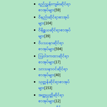
ရည်ညွှန်းကျမ်းဆိုင်ရာ
စာအုပ်များ
[59]
ဝိနည်းဆိုင်ရာစာအုပ်
များ
[104]
ဝိနိစ္ဆယဆိုင်ရာစာအုပ်
များ
[39]
ဝိပဿနာဆိုင်ရာ
စာအုပ်များ
[594]
သြဝါဒကထာဆိုင်ရာ
စာအုပ်များ
[17]
သာသနာ၀င်ဆိုင်ရာ
စာအုပ်များ
[40]
သုတ္တန်ဆိုင်ရာစာအုပ်
များ
[153]
အတ္ထုပ္ပတ္တိဆိုင်ရာ
စာအုပ်များ
[12]