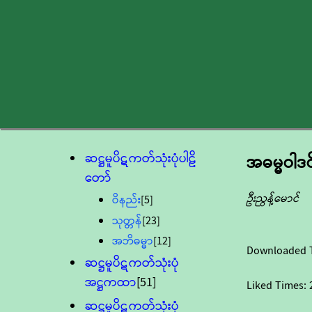
ဆဋ္ဌမူပိဋကတ်သုံးပုံပါဠိ
အဓမ္မဝါဒဝ
တော်
ဦးညွန့်မောင်
ဝိနည်း
[5]
သုတ္တန်
[23]
အဘိဓမ္မာ
[12]
Downloaded 
ဆဋ္ဌမူပိဋကတ်သုံးပုံ
အဋ္ဌကထာ
[51]
Liked Times:
ဆဋ္ဌမူပိဋကတ်သုံးပုံ