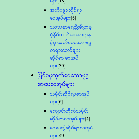
များ
[15]
အဘိဓမ္မာဆိုင်ရာ
စာအုပ်များ
[6]
သာသနာရေးဦးစီးဌာန၊
ပုံနှိပ်ထုတ်ဝေရေးဌာန
ခွဲမှ ထုတ်ဝေသော ဗုဒ္ဓ
တရားတော်များ
ဆိုင်ရာ စာအုပ်
များ
[39]
ပြင်ပမှထုတ်ဝေသောဗုဒ္ဓ
စာပေစာအုပ်များ
သမိုင်းဆိုင်ရာစာအုပ်
များ
[6]
ကျောင်းတိုက်သမိုင်း
ဆိုင်ရာစာအုပ်များ
[4]
စာမေးပွဲဆိုင်ရာစာအုပ်
များ
[49]