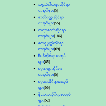
ဆဋ္ဌသံဂါယနာဆိုင်ရာ
စာအုပ်များ
[5]
ဇာတ်၀တ္ထုဆိုင်ရာ
စာအုပ်များ
[55]
တရားတော်ဆိုင်ရာ
စာအုပ်များ
[186]
ထေရုပ္ပတ္တိဆိုင်ရာ
စာအုပ်များ
[69]
ဒီပနီဆိုင်ရာစာအုပ်
များ
[65]
ဓမ္မကဗျာဆိုင်ရာ
စာအုပ်များ
[5]
ဓမ္မပဒဆိုင်ရာစာအုပ်
များ
[55]
နိဿယဆိုင်ရာစာအုပ်
များ
[52]