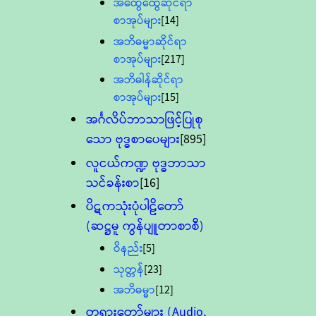
အထွေထွေဆိုင်ရာ
စာအုပ်များ
[14]
အဘိဓမ္မာဆိုင်ရာ
စာအုပ်များ
[217]
အဘိဓါန်ဆိုင်ရာ
စာအုပ်များ
[15]
အင်္ဂလိပ်ဘာသာဖြင့်ပြုစု
သော ဗုဒ္ဓစာပေများ
[895]
လူငယ်ကဏ္ဍ ဗုဒ္ဓဘာသာ
သင်ခန်းစာ
[16]
ပိဋကသုံးပုံပါဠိတော်
(ဆဋ္ဌမူ ကွန်ပျူတာစာစီ)
ဝိနည်း
[5]
သုတ္တန်
[23]
အဘိဓမ္မာ
[12]
တရားတော်များ (Audio,