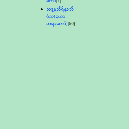
တော်
[1]
ဘဒ္ဒန္တသီရိန္ဒာဘိ
ဝံသ(ယော
ဆရာတော်)
[50]