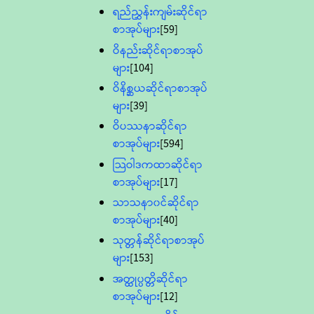
ရည်ညွှန်းကျမ်းဆိုင်ရာ
စာအုပ်များ
[59]
ဝိနည်းဆိုင်ရာစာအုပ်
များ
[104]
ဝိနိစ္ဆယဆိုင်ရာစာအုပ်
များ
[39]
ဝိပဿနာဆိုင်ရာ
စာအုပ်များ
[594]
သြဝါဒကထာဆိုင်ရာ
စာအုပ်များ
[17]
သာသနာ၀င်ဆိုင်ရာ
စာအုပ်များ
[40]
သုတ္တန်ဆိုင်ရာစာအုပ်
များ
[153]
အတ္ထုပ္ပတ္တိဆိုင်ရာ
စာအုပ်များ
[12]