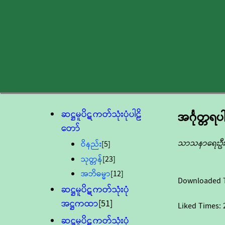
ဆဋ္ဌမူပိဋကတ်သုံးပုံပါဠိ
အင်္ဂုတ္တရပါ
တော်
သာသနာရေးဦးစ
ဝိနည်း
[5]
သုတ္တန်
[23]
အဘိဓမ္မာ
[12]
Downloaded 
ဆဋ္ဌမူပိဋကတ်သုံးပုံ
အဋ္ဌကထာ
[51]
Liked Times:
ဆဋ္ဌမူပိဋကတ်သုံးပုံ