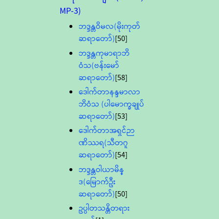
MP-3)
ဘဒ္ဒန္တဝိမလ(မိုးကုတ်
ဆရာတော်)
[50]
ဘဒ္ဒန္တကုမာရာဘိ
ဝံသ(ဗန်းမော်
ဆရာတော်)
[58]
ဒေါက်တာနန္ဒမာလာ
ဘိဝံသ (ပါမောက္ခချုပ်
ဆရာတော်)
[53]
ဒေါက်တာအရှင်ဉာ
ဏိဿရ(သီတဂူ
ဆရာတော်)
[54]
ဘဒ္ဒန္တဝါယာမိန္
ဒ(မြောက်ဦး
ဆရာတော်)
[50]
ဥပ္ပါတသန္တိတရား