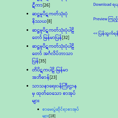
Download ရယ
ဋီကာ
[26]
ဆဋ္ဌမူပိဋကတ်သုံးပုံ
Preview ကြည့်
နိဿယ
[8]
ဆဋ္ဌမူပိဋကတ်သုံးပုံပါဠိ
<< ပြန်ထွက်ရန
တော် မြန်မာပြန်
[32]
ဆဋ္ဌမူပိဋကတ်သုံးပုံပါဠိ
တော် အင်္ဂလိပ်ဘာသာ
ပြန်
[35]
တိပိဋကပါဠိ-မြန်မာ
အဘိဓာန်
[23]
သာသနာရေး၀န်ကြီးဌာန
မှ ထုတ်ဝေသော စာအုပ်
များ
စာမေးပွဲဆိုင်ရာစာအုပ်
များ
[18]