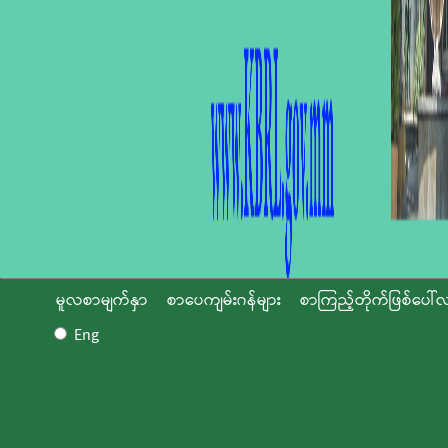
မူလစာမျက်နှာ
စာပေကျမ်းဂန်များ
စာကြည့်တိုက်ဖြစ်ပေါ်လ
Eng