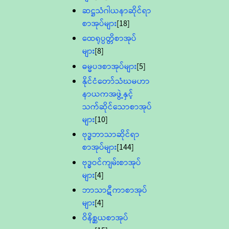
ဆဋ္ဌသံဂါယနာဆိုင်ရာ
စာအုပ်များ
[18]
ထေရုပ္ပတ္တိစာအုပ်
များ
[8]
ဓမ္မပဒစာအုပ်များ
[5]
နိုင်ငံတော်သံဃမဟာ
နာယကအဖွဲ့နှင့်
သက်ဆိုင်သောစာအုပ်
များ
[10]
ဗုဒ္ဓဘာသာဆိုင်ရာ
စာအုပ်များ
[144]
ဗုဒ္ဓဝင်ကျမ်းစာအုပ်
များ
[4]
ဘာသာဋီကာစာအုပ်
များ
[4]
ဝိနိစ္ဆယစာအုပ်