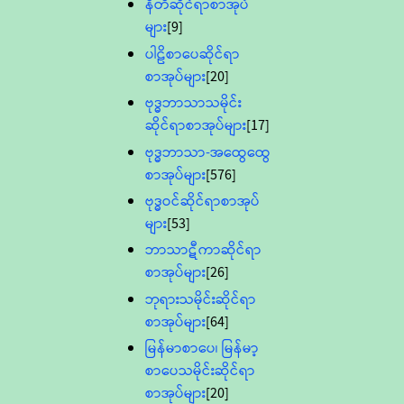
နီတိဆိုင်ရာစာအုပ်
များ
[9]
ပါဠိစာပေဆိုင်ရာ
စာအုပ်များ
[20]
ဗုဒ္ဓဘာသာသမိုင်း
ဆိုင်ရာစာအုပ်များ
[17]
ဗုဒ္ဓဘာသာ-အထွေထွေ
စာအုပ်များ
[576]
ဗုဒ္ဓဝင်ဆိုင်ရာစာအုပ်
များ
[53]
ဘာသာဋီကာဆိုင်ရာ
စာအုပ်များ
[26]
ဘုရားသမိုင်းဆိုင်ရာ
စာအုပ်များ
[64]
မြန်မာစာပေ၊ မြန်မာ့
စာပေသမိုင်းဆိုင်ရာ
စာအုပ်များ
[20]