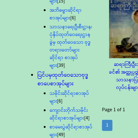
များ
[15]
အဘိဓမ္မာဆိုင်ရာ
စာအုပ်များ
[6]
သာသနာရေးဦးစီးဌာန၊
ပုံနှိပ်ထုတ်ဝေရေးဌာန
ခွဲမှ ထုတ်ဝေသော ဗုဒ္ဓ
တရားတော်များ
ဆိုင်ရာ စာအုပ်
ဆရာကြီးဦ
များ
[39]
ခင်၏ အတ္ထုပ္ပတ္တိ
ပြင်ပမှထုတ်ဝေသောဗုဒ္ဓ
သာသနာပြ
စာပေစာအုပ်များ
လုပ်ငန်းမျာ
သမိုင်းဆိုင်ရာစာအုပ်
များ
[6]
Page
1
of
1
ကျောင်းတိုက်သမိုင်း
ဆိုင်ရာစာအုပ်များ
[4]
1
စာမေးပွဲဆိုင်ရာစာအုပ်
များ
[49]