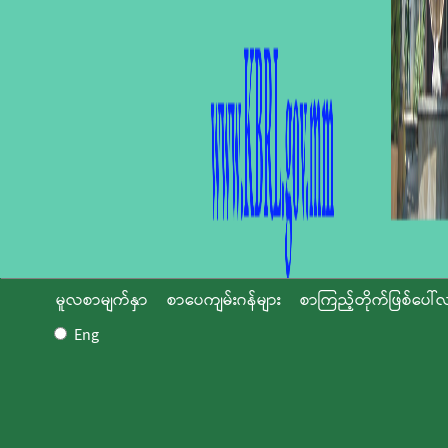
မူလစာမျက်နှာ
စာပေကျမ်းဂန်များ
စာကြည့်တိုက်ဖြစ်ပေါ်လ
Eng