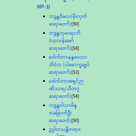
MP-3)
ဘဒ္ဒန္တဝိမလ(မိုးကုတ်
ဆရာတော်)
[50]
ဘဒ္ဒန္တကုမာရာဘိ
ဝံသ(ဗန်းမော်
ဆရာတော်)
[58]
ဒေါက်တာနန္ဒမာလာ
ဘိဝံသ (ပါမောက္ခချုပ်
ဆရာတော်)
[53]
ဒေါက်တာအရှင်ဉာ
ဏိဿရ(သီတဂူ
ဆရာတော်)
[54]
ဘဒ္ဒန္တဝါယာမိန္
ဒ(မြောက်ဦး
ဆရာတော်)
[50]
ဥပ္ပါတသန္တိတရား