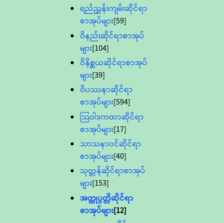
ရည်ညွှန်းကျမ်းဆိုင်ရာ
စာအုပ်များ
[59]
ဝိနည်းဆိုင်ရာစာအုပ်
များ
[104]
ဝိနိစ္ဆယဆိုင်ရာစာအုပ်
များ
[39]
ဝိပဿနာဆိုင်ရာ
စာအုပ်များ
[594]
သြဝါဒကထာဆိုင်ရာ
စာအုပ်များ
[17]
သာသနာ၀င်ဆိုင်ရာ
စာအုပ်များ
[40]
သုတ္တန်ဆိုင်ရာစာအုပ်
များ
[153]
အတ္ထုပ္ပတ္တိဆိုင်ရာ
စာအုပ်များ
[12]