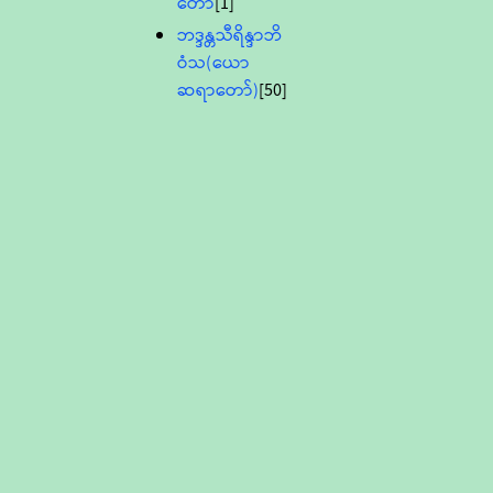
တော်
[1]
ဘဒ္ဒန္တသီရိန္ဒာဘိ
ဝံသ(ယော
ဆရာတော်)
[50]