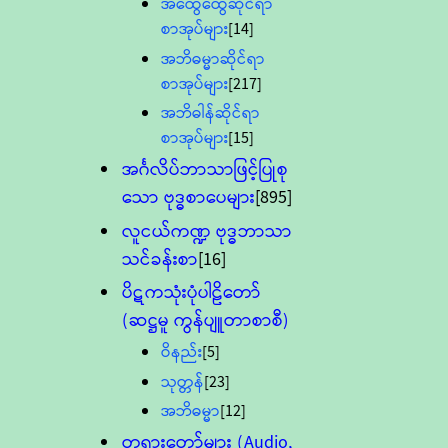
အထွေထွေဆိုင်ရာ
စာအုပ်များ
[14]
အဘိဓမ္မာဆိုင်ရာ
စာအုပ်များ
[217]
အဘိဓါန်ဆိုင်ရာ
စာအုပ်များ
[15]
အင်္ဂလိပ်ဘာသာဖြင့်ပြုစု
သော ဗုဒ္ဓစာပေများ
[895]
လူငယ်ကဏ္ဍ ဗုဒ္ဓဘာသာ
သင်ခန်းစာ
[16]
ပိဋကသုံးပုံပါဠိတော်
(ဆဋ္ဌမူ ကွန်ပျူတာစာစီ)
ဝိနည်း
[5]
သုတ္တန်
[23]
အဘိဓမ္မာ
[12]
တရားတော်များ (Audio,