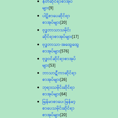
နီတိဆိုင်ရာစာအုပ်
များ
[9]
ပါဠိစာပေဆိုင်ရာ
စာအုပ်များ
[20]
ဗုဒ္ဓဘာသာသမိုင်း
ဆိုင်ရာစာအုပ်များ
[17]
ဗုဒ္ဓဘာသာ-အထွေထွေ
စာအုပ်များ
[576]
ဗုဒ္ဓဝင်ဆိုင်ရာစာအုပ်
များ
[53]
ဘာသာဋီကာဆိုင်ရာ
စာအုပ်များ
[26]
ဘုရားသမိုင်းဆိုင်ရာ
စာအုပ်များ
[64]
မြန်မာစာပေ၊ မြန်မာ့
စာပေသမိုင်းဆိုင်ရာ
စာအုပ်များ
[20]