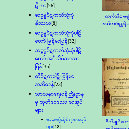
ဋီကာ
[26]
ဆဋ္ဌမူပိဋကတ်သုံးပုံ
လင်္ကာဒီပ-မဇ္စ
နိဿယ
[8]
နတ်လမ်းညွှန်က
ဆဋ္ဌမူပိဋကတ်သုံးပုံပါဠိ
တော် မြန်မာပြန်
[32]
ဆဋ္ဌမူပိဋကတ်သုံးပုံပါဠိ
တော် အင်္ဂလိပ်ဘာသာ
ပြန်
[35]
တိပိဋကပါဠိ-မြန်မာ
အဘိဓာန်
[23]
သာသနာရေး၀န်ကြီးဌာန
မှ ထုတ်ဝေသော စာအုပ်
များ
စာမေးပွဲဆိုင်ရာစာအုပ်
ဗိုလ်ချုပ်အေ
များ
[18]