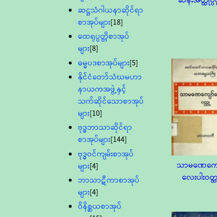
ဆန်းအတ္ထုပ္ပတ
ဆဋ္ဌသံဂါယနာဆိုင်ရာ
စာအုပ်များ
[18]
ထေရုပ္ပတ္တိစာအုပ်
များ
[8]
ဓမ္မပဒစာအုပ်များ
[5]
နိုင်ငံတော်သံဃမဟာ
နာယကအဖွဲ့နှင့်
သက်ဆိုင်သောစာအုပ်
များ
[10]
ဗုဒ္ဓဘာသာဆိုင်ရာ
စာအုပ်များ
[144]
ဗုဒ္ဓဝင်ကျမ်းစာအုပ်
သာမဏေကျေ
များ
[4]
လေးပါးဝတ္ထ
ဘာသာဋီကာစာအုပ်
များ
[4]
ဝိနိစ္ဆယစာအုပ်