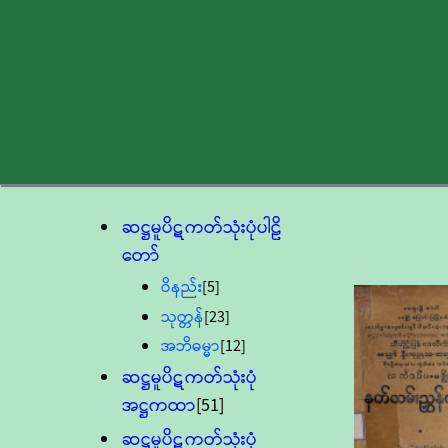
ဆဋ္ဌမူပိဋကတ်သုံးပုံပါဠိ
တော်
ဝိနည်း
[5]
သုတ္တန်
[23]
အဘိဓမ္မာ
[12]
ဆဋ္ဌမူပိဋကတ်သုံးပုံ
အဋ္ဌကထာ
[51]
ဆဋ္ဌမူပိဋကတ်သုံးပုံ