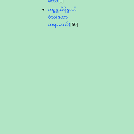
တော်
[1]
ဘဒ္ဒန္တသီရိန္ဒာဘိ
ဝံသ(ယော
ဆရာတော်)
[50]