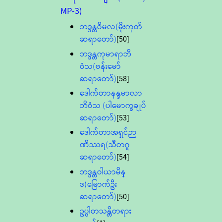
MP-3)
ဘဒ္ဒန္တဝိမလ(မိုးကုတ်
ဆရာတော်)
[50]
ဘဒ္ဒန္တကုမာရာဘိ
ဝံသ(ဗန်းမော်
ဆရာတော်)
[58]
ဒေါက်တာနန္ဒမာလာ
ဘိဝံသ (ပါမောက္ခချုပ်
ဆရာတော်)
[53]
ဒေါက်တာအရှင်ဉာ
ဏိဿရ(သီတဂူ
ဆရာတော်)
[54]
ဘဒ္ဒန္တဝါယာမိန္
ဒ(မြောက်ဦး
ဆရာတော်)
[50]
ဥပ္ပါတသန္တိတရား