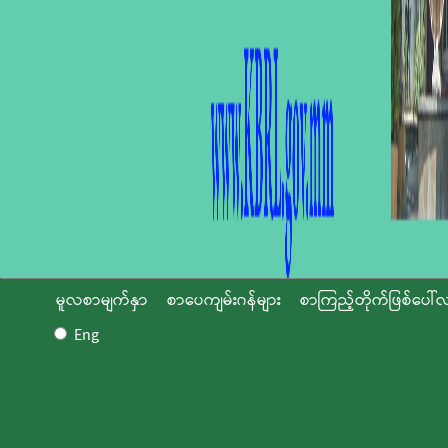
မူလစာမျက်နှာ
စာပေကျမ်းဂန်များ
စာကြည့်တိုက်ဖြစ်ပေါ်လ
Eng