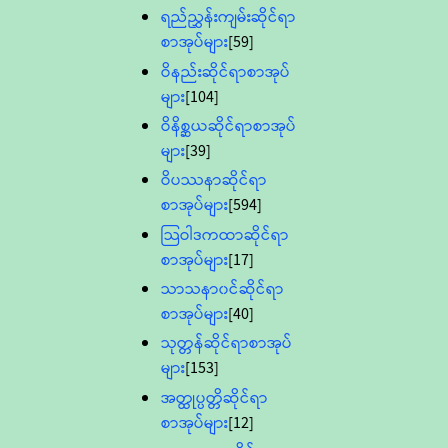
ရည်ညွှန်းကျမ်းဆိုင်ရာ
စာအုပ်များ
[59]
ဝိနည်းဆိုင်ရာစာအုပ်
များ
[104]
ဝိနိစ္ဆယဆိုင်ရာစာအုပ်
များ
[39]
ဝိပဿနာဆိုင်ရာ
စာအုပ်များ
[594]
သြဝါဒကထာဆိုင်ရာ
စာအုပ်များ
[17]
သာသနာ၀င်ဆိုင်ရာ
စာအုပ်များ
[40]
သုတ္တန်ဆိုင်ရာစာအုပ်
များ
[153]
အတ္ထုပ္ပတ္တိဆိုင်ရာ
စာအုပ်များ
[12]