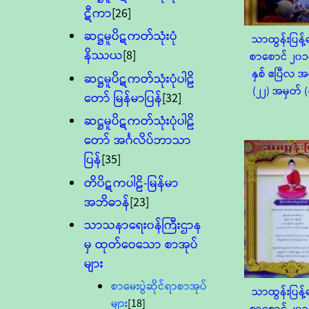
ဋီကာ
[26]
ဆဋ္ဌမူပိဋကတ်သုံးပုံ
သာထွန်းပြန့်ဓ
နိဿယ
[8]
စာစောင် ၂၀၁
နှစ် ဧပြီလ အ
ဆဋ္ဌမူပိဋကတ်သုံးပုံပါဠိ
(၂၂) အမှတ် 
တော် မြန်မာပြန်
[32]
ဆဋ္ဌမူပိဋကတ်သုံးပုံပါဠိ
တော် အင်္ဂလိပ်ဘာသာ
ပြန်
[35]
တိပိဋကပါဠိ-မြန်မာ
အဘိဓာန်
[23]
သာသနာရေး၀န်ကြီးဌာန
မှ ထုတ်ဝေသော စာအုပ်
များ
စာမေးပွဲဆိုင်ရာစာအုပ်
သာထွန်းပြန့်ဓ
များ
[18]