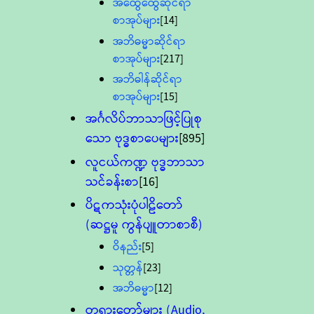
အထွေထွေဆိုင်ရာ
စာအုပ်များ
[14]
အဘိဓမ္မာဆိုင်ရာ
စာအုပ်များ
[217]
အဘိဓါန်ဆိုင်ရာ
စာအုပ်များ
[15]
အင်္ဂလိပ်ဘာသာဖြင့်ပြုစု
သော ဗုဒ္ဓစာပေများ
[895]
လူငယ်ကဏ္ဍ ဗုဒ္ဓဘာသာ
သင်ခန်းစာ
[16]
ပိဋကသုံးပုံပါဠိတော်
(ဆဋ္ဌမူ ကွန်ပျူတာစာစီ)
ဝိနည်း
[5]
သုတ္တန်
[23]
အဘိဓမ္မာ
[12]
တရားတော်များ (Audio,