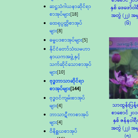
စာစောင် ၂၀၁
ဆဋ္ဌသံဂါယနာဆိုင်ရာ
နှစ် ဖေဖော်ဝ
စာအုပ်များ
[18]
အတွဲ (၂၂) အမ
(၆)
ထေရုပ္ပတ္တိစာအုပ်
များ
[8]
ဓမ္မပဒစာအုပ်များ
[5]
နိုင်ငံတော်သံဃမဟာ
နာယကအဖွဲ့နှင့်
သက်ဆိုင်သောစာအုပ်
များ
[10]
ဗုဒ္ဓဘာသာဆိုင်ရာ
စာအုပ်များ
[144]
ဗုဒ္ဓဝင်ကျမ်းစာအုပ်
သာထွန်းပြန့်ဓ
များ
[4]
စာစောင် ၂၀၁
ဘာသာဋီကာစာအုပ်
နှစ် ဇန်နဝါ
များ
[4]
အတွဲ (၂၂) အမ
ဝိနိစ္ဆယစာအုပ်
(၅)