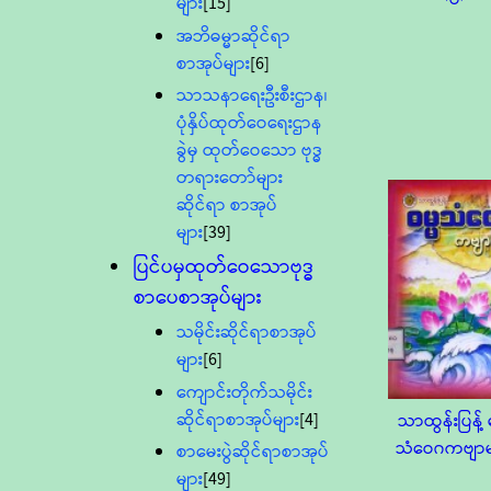
များ
[15]
အဘိဓမ္မာဆိုင်ရာ
စာအုပ်များ
[6]
သာသနာရေးဦးစီးဌာန၊
ပုံနှိပ်ထုတ်ဝေရေးဌာန
ခွဲမှ ထုတ်ဝေသော ဗုဒ္ဓ
တရားတော်များ
ဆိုင်ရာ စာအုပ်
များ
[39]
ပြင်ပမှထုတ်ဝေသောဗုဒ္ဓ
စာပေစာအုပ်များ
သမိုင်းဆိုင်ရာစာအုပ်
များ
[6]
ကျောင်းတိုက်သမိုင်း
ဆိုင်ရာစာအုပ်များ
[4]
သာထွန်းပြန့် ဓ
သံဝေဂကဗျာမ
စာမေးပွဲဆိုင်ရာစာအုပ်
များ
[49]