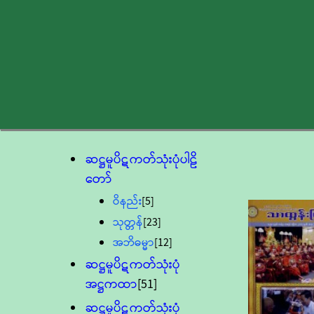
ဆဋ္ဌမူပိဋကတ်သုံးပုံပါဠိ
တော်
ဝိနည်း
[5]
သုတ္တန်
[23]
အဘိဓမ္မာ
[12]
ဆဋ္ဌမူပိဋကတ်သုံးပုံ
အဋ္ဌကထာ
[51]
ဆဋ္ဌမူပိဋကတ်သုံးပုံ