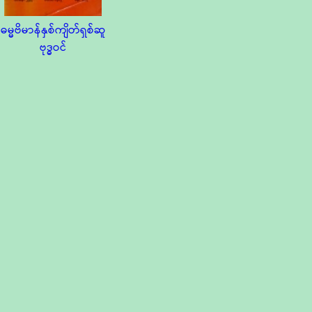
ဓမ္မဗိမာန်နှစ်ကျိတ်ရှစ်ဆူ
ဗုဒ္ဓဝင်