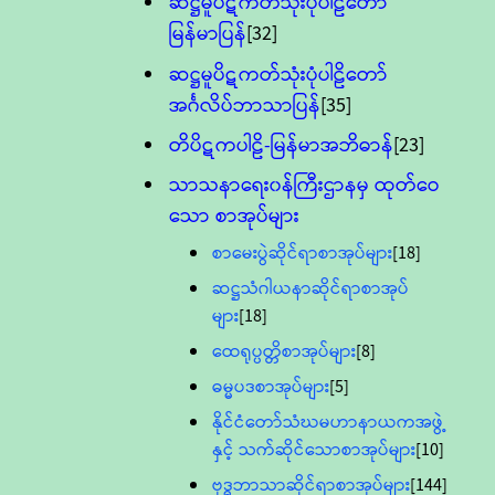
ဆဋ္ဌမူပိဋကတ်သုံးပုံပါဠိတော်
မြန်မာပြန်
[32]
ဆဋ္ဌမူပိဋကတ်သုံးပုံပါဠိတော်
အင်္ဂလိပ်ဘာသာပြန်
[35]
တိပိဋကပါဠိ-မြန်မာအဘိဓာန်
[23]
သာသနာရေး၀န်ကြီးဌာနမှ ထုတ်ဝေ
သော စာအုပ်များ
စာမေးပွဲဆိုင်ရာစာအုပ်များ
[18]
ဆဋ္ဌသံဂါယနာဆိုင်ရာစာအုပ်
များ
[18]
ထေရုပ္ပတ္တိစာအုပ်များ
[8]
ဓမ္မပဒစာအုပ်များ
[5]
နိုင်ငံတော်သံဃမဟာနာယကအဖွဲ့
နှင့် သက်ဆိုင်သောစာအုပ်များ
[10]
ဗုဒ္ဓဘာသာဆိုင်ရာစာအုပ်များ
[144]