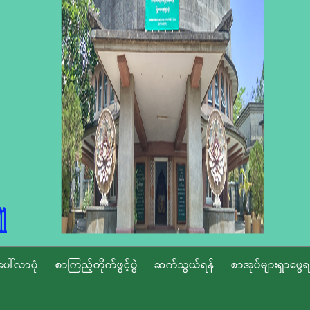
ပေါ်လာပုံ
စာကြည့်တိုက်ဖွင့်ပွဲ
ဆက်သွယ်ရန်
စာအုပ်များရှာဖွေရ