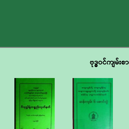
ဗုဒ္ဓဝင်ကျမ်းစ