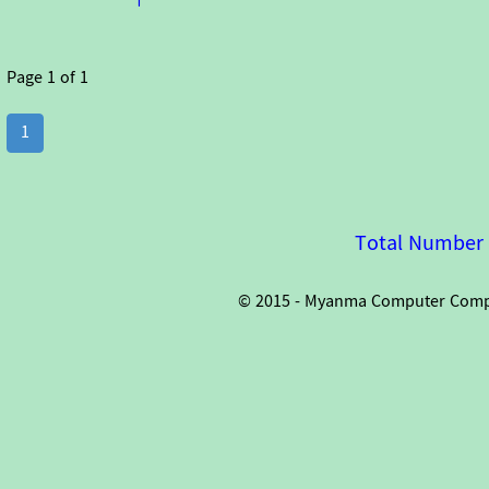
Page
1
of
1
1
Total Number o
© 2015 - Myanma Computer Compan