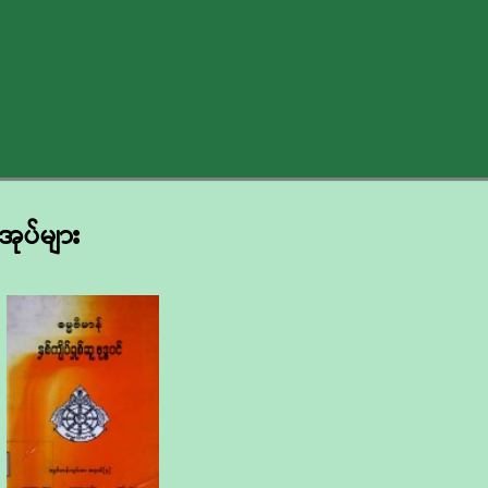
ာအုပ်များ