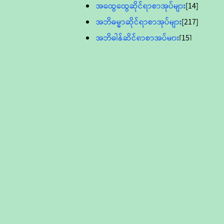
အထွေထွေဆိုင်ရာစာအုပ်များ
[14]
အဘိဓမ္မာဆိုင်ရာစာအုပ်များ
[217]
အဘိဓါန်ဆိုင်ရာစာအုပ်များ
[15]
အင်္ဂလိပ်ဘာသာဖြင့်ပြုစုသော ဗုဒ္ဓ
စာပေများ
[895]
လူငယ်ကဏ္ဍ ဗုဒ္ဓဘာသာ
သင်ခန်းစာ
[16]
ပိဋကသုံးပုံပါဠိတော် (ဆဋ္ဌမူ
ကွန်ပျူတာစာစီ)
ဝိနည်း
[5]
သုတ္တန်
[23]
အဘိဓမ္မာ
[12]
တရားတော်များ (Audio, MP-3)
ဘဒ္ဒန္တဝိမလ(မိုးကုတ်ဆရာတော်)