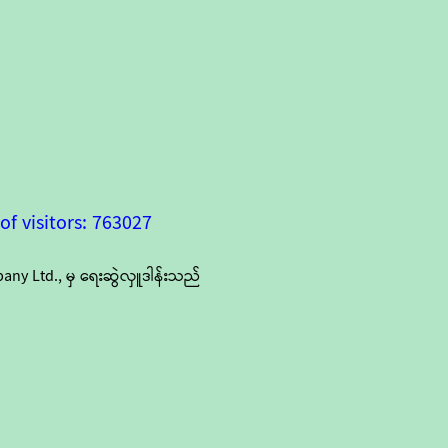
f visitors: 763027
y Ltd., မှ ရေးဆွဲလှူဒါန်းသည်