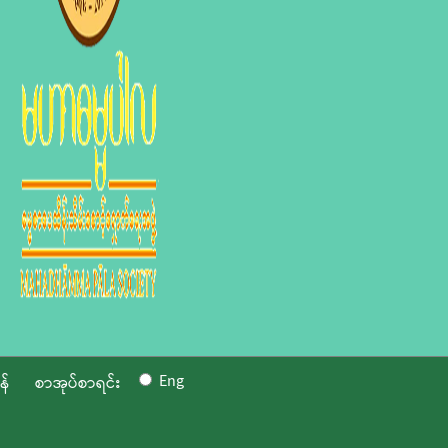
Eng
န်
စာအုပ်စာရင်း