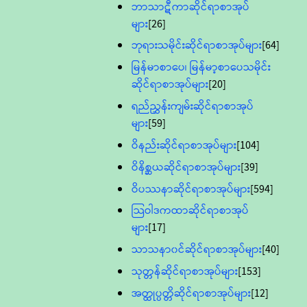
ဘာသာဋီကာဆိုင်ရာစာအုပ်
များ
[26]
ဘုရားသမိုင်းဆိုင်ရာစာအုပ်များ
[64]
မြန်မာစာပေ၊ မြန်မာ့စာပေသမိုင်း
ဆိုင်ရာစာအုပ်များ
[20]
ရည်ညွှန်းကျမ်းဆိုင်ရာစာအုပ်
များ
[59]
ဝိနည်းဆိုင်ရာစာအုပ်များ
[104]
ဝိနိစ္ဆယဆိုင်ရာစာအုပ်များ
[39]
ဝိပဿနာဆိုင်ရာစာအုပ်များ
[594]
သြဝါဒကထာဆိုင်ရာစာအုပ်
များ
[17]
သာသနာ၀င်ဆိုင်ရာစာအုပ်များ
[40]
သုတ္တန်ဆိုင်ရာစာအုပ်များ
[153]
အတ္ထုပ္ပတ္တိဆိုင်ရာစာအုပ်များ
[12]