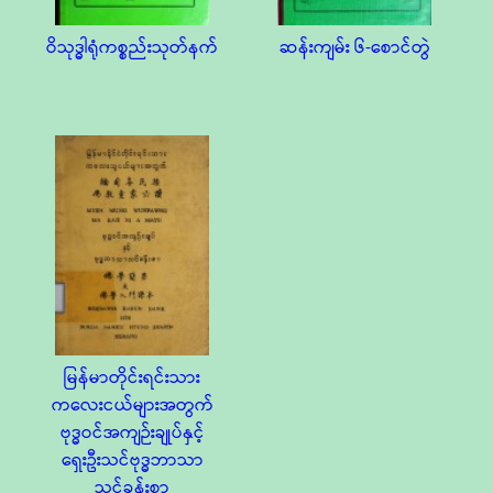
ဝိသုဒ္ဓါရုံကစ္စည်းသုတ်နက်
ဆန်းကျမ်း ၆-စောင်တွဲ
မြန်မာတိုင်းရင်းသား
ကလေးငယ်များအတွက်
ဗုဒ္ဓဝင်အကျဉ်းချုပ်နှင့်
ရှေးဦးသင်ဗုဒ္ဓဘာသာ
သင်ခန်းစာ