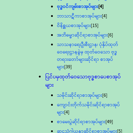
ဗုဒ္ဓဝင်ကျမ်းစာအုပ်များ
[4]
ဘာသာဋီကာစာအုပ်များ
[4]
ဝိနိစ္ဆယစာအုပ်များ
[15]
အဘိဓမ္မာဆိုင်ရာစာအုပ်များ
[6]
သာသနာရေးဦးစီးဌာန၊ ပုံနှိပ်ထုတ်
ဝေရေးဌာနခွဲမှ ထုတ်ဝေသော ဗုဒ္ဓ
တရားတော်များဆိုင်ရာ စာအုပ်
များ
[39]
ပြင်ပမှထုတ်ဝေသောဗုဒ္ဓစာပေစာအုပ်
များ
သမိုင်းဆိုင်ရာစာအုပ်များ
[6]
ကျောင်းတိုက်သမိုင်းဆိုင်ရာစာအုပ်
များ
[4]
စာမေးပွဲဆိုင်ရာစာအုပ်များ
[49]
ဆဋ္ဌသံဂါယနာဆိုင်ရာစာအုပ်များ
[5]