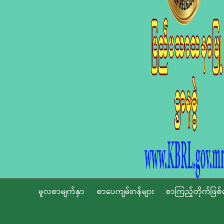
မူလစာမျက်နှာ
စာပေကျမ်းဂန်များ
စာကြည့်တိုက်ဖြစ်