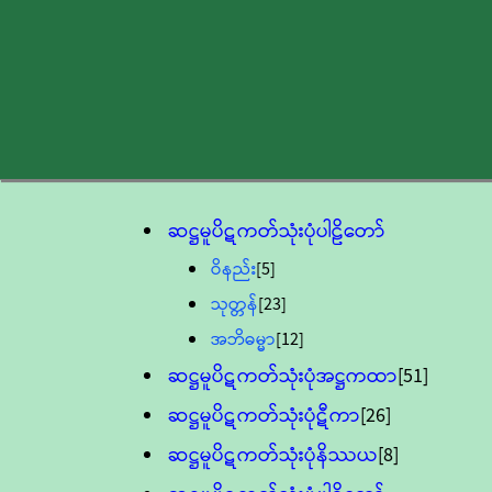
ဆဋ္ဌမူပိဋကတ်သုံးပုံပါဠိတော်
ဝိနည်း
[5]
သုတ္တန်
[23]
အဘိဓမ္မာ
[12]
ဆဋ္ဌမူပိဋကတ်သုံးပုံအဋ္ဌကထာ
[51]
ဆဋ္ဌမူပိဋကတ်သုံးပုံဋီကာ
[26]
ဆဋ္ဌမူပိဋကတ်သုံးပုံနိဿယ
[8]