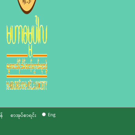
Eng
န်
စာအုပ်စာရင်း