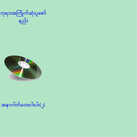
ဘုရားအကြိုက်ဆုံးပူဇော်
နည်း
အနာဂါတ်ဘေးငါးပါး(၂)