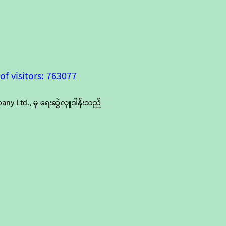
f visitors: 763077
y Ltd., မှ ရေးဆွဲလှူဒါန်းသည်