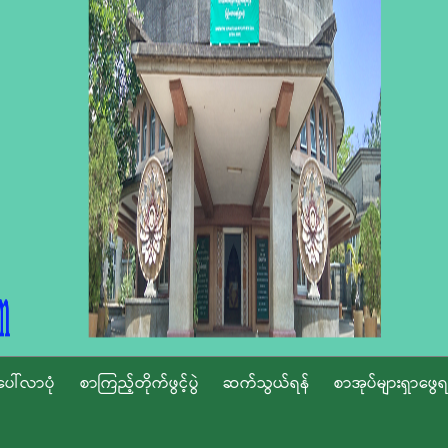
ပေါ်လာပုံ
စာကြည့်တိုက်ဖွင့်ပွဲ
ဆက်သွယ်ရန်
စာအုပ်များရှာဖွေရ