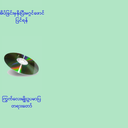
အိပ်ခြင်းမှနိုးပြီးမဂ္ဂင်ဖောင်
ပြင်ရန်
ကြွက်လေးမျိုးဥပမာပြ
တရားတော်