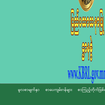
မူလစာမျက်နှာ
စာပေကျမ်းဂန်များ
စာကြည့်တိုက်ဖြစ်