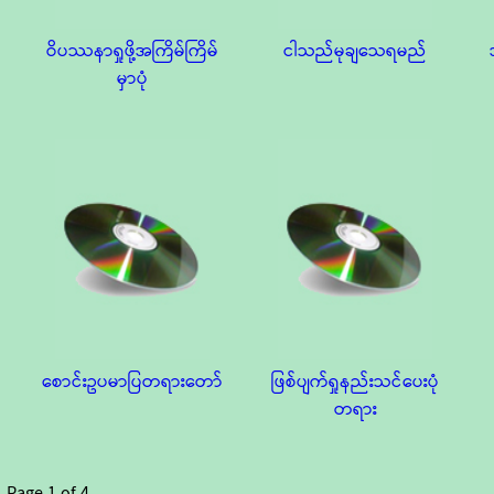
ဝိပဿနာရှုဖို့အကြိမ်ကြိမ်
ငါသည်မုချသေရမည်
မှာပုံ
စောင်းဥပမာပြတရားတော်
ဖြစ်ပျက်ရှုနည်းသင်ပေးပုံ
တရား
Page
1
of
4