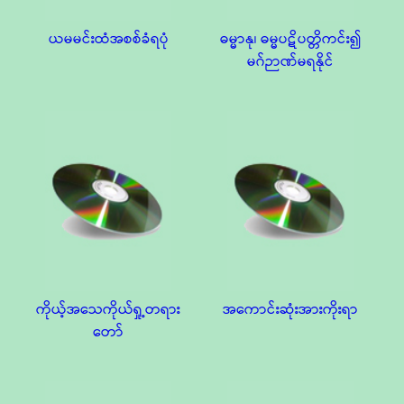
ယမမင်းထံအစစ်ခံရပုံ
ဓမ္မာနု၊ ဓမ္မပဋိပတ္တိကင်း၍
မဂ်ဉာဏ်မရနိုင်
ကိုယ့်အသေကိုယ်ရှု့တရား
အကောင်းဆုံးအားကိုးရာ
တော်