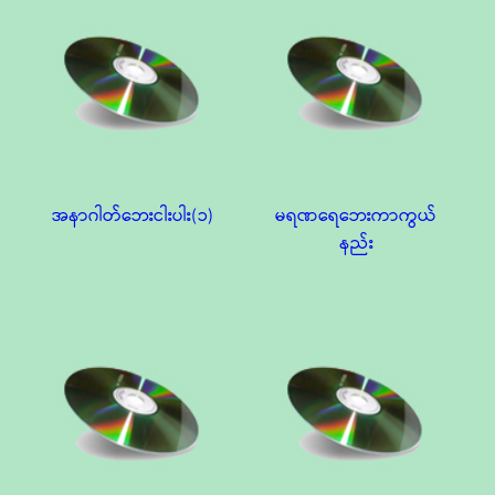
အနာဂါတ်ဘေးငါးပါး(၁)
မရဏရေဘေးကာကွယ်
နည်း