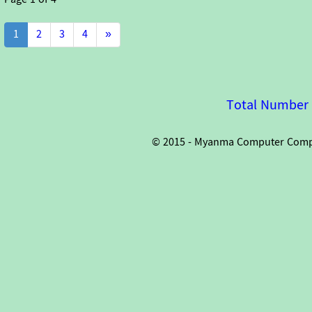
1
2
3
4
»
Total Number o
© 2015 - Myanma Computer Compan