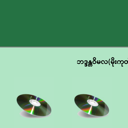
ဘဒ္ဒန္တဝိမလ(မိုး