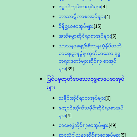
ဗုဒ္ဓဝင်ကျမ်းစာအုပ်များ
[4]
ဘာသာဋီကာစာအုပ်များ
[4]
ဝိနိစ္ဆယစာအုပ်များ
[15]
အဘိဓမ္မာဆိုင်ရာစာအုပ်များ
[6]
သာသနာရေးဦးစီးဌာန၊ ပုံနှိပ်ထုတ်
ဝေရေးဌာနခွဲမှ ထုတ်ဝေသော ဗုဒ္ဓ
တရားတော်များဆိုင်ရာ စာအုပ်
များ
[39]
ပြင်ပမှထုတ်ဝေသောဗုဒ္ဓစာပေစာအုပ်
များ
သမိုင်းဆိုင်ရာစာအုပ်များ
[6]
ကျောင်းတိုက်သမိုင်းဆိုင်ရာစာအုပ်
များ
[4]
စာမေးပွဲဆိုင်ရာစာအုပ်များ
[49]
ဆဋ္ဌသံဂါယနာဆိုင်ရာစာအုပ်များ
[5]