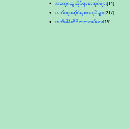
အထွေထွေဆိုင်ရာစာအုပ်များ
[14]
အဘိဓမ္မာဆိုင်ရာစာအုပ်များ
[217]
အဘိဓါန်ဆိုင်ရာစာအုပ်များ
[15]
အင်္ဂလိပ်ဘာသာဖြင့်ပြုစုသော ဗုဒ္ဓ
စာပေများ
[895]
လူငယ်ကဏ္ဍ ဗုဒ္ဓဘာသာ
သင်ခန်းစာ
[16]
ပိဋကသုံးပုံပါဠိတော် (ဆဋ္ဌမူ
ကွန်ပျူတာစာစီ)
ဝိနည်း
[5]
သုတ္တန်
[23]
အဘိဓမ္မာ
[12]
တရားတော်များ (Audio, MP-3)
ဘဒ္ဒန္တဝိမလ(မိုးကုတ်ဆရာတော်)