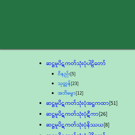
ဆဋ္ဌမူပိဋကတ်သုံးပုံပါဠိတော်
ဝိနည်း
[5]
သုတ္တန်
[23]
အဘိဓမ္မာ
[12]
ဆဋ္ဌမူပိဋကတ်သုံးပုံအဋ္ဌကထာ
[51]
ဆဋ္ဌမူပိဋကတ်သုံးပုံဋီကာ
[26]
ဆဋ္ဌမူပိဋကတ်သုံးပုံနိဿယ
[8]