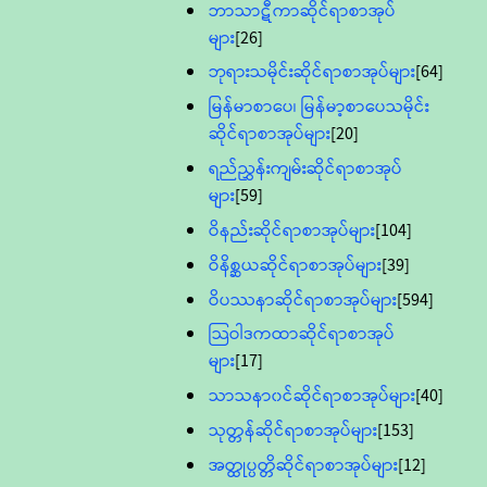
ဘာသာဋီကာဆိုင်ရာစာအုပ်
များ
[26]
ဘုရားသမိုင်းဆိုင်ရာစာအုပ်များ
[64]
မြန်မာစာပေ၊ မြန်မာ့စာပေသမိုင်း
ဆိုင်ရာစာအုပ်များ
[20]
ရည်ညွှန်းကျမ်းဆိုင်ရာစာအုပ်
များ
[59]
ဝိနည်းဆိုင်ရာစာအုပ်များ
[104]
ဝိနိစ္ဆယဆိုင်ရာစာအုပ်များ
[39]
ဝိပဿနာဆိုင်ရာစာအုပ်များ
[594]
သြဝါဒကထာဆိုင်ရာစာအုပ်
များ
[17]
သာသနာ၀င်ဆိုင်ရာစာအုပ်များ
[40]
သုတ္တန်ဆိုင်ရာစာအုပ်များ
[153]
အတ္ထုပ္ပတ္တိဆိုင်ရာစာအုပ်များ
[12]