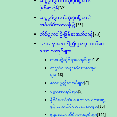
ဆဋ္ဌမူပိဋကတ်သုံးပုံပါဠိတော်
မြန်မာပြန်
[32]
ဆဋ္ဌမူပိဋကတ်သုံးပုံပါဠိတော်
အင်္ဂလိပ်ဘာသာပြန်
[35]
တိပိဋကပါဠိ-မြန်မာအဘိဓာန်
[23]
သာသနာရေး၀န်ကြီးဌာနမှ ထုတ်ဝေ
သော စာအုပ်များ
စာမေးပွဲဆိုင်ရာစာအုပ်များ
[18]
ဆဋ္ဌသံဂါယနာဆိုင်ရာစာအုပ်
များ
[18]
ထေရုပ္ပတ္တိစာအုပ်များ
[8]
ဓမ္မပဒစာအုပ်များ
[5]
နိုင်ငံတော်သံဃမဟာနာယကအဖွဲ့
နှင့် သက်ဆိုင်သောစာအုပ်များ
[10]
ဗုဒ္ဓဘာသာဆိုင်ရာစာအုပ်များ
[144]