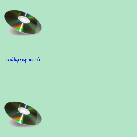
သင်္ခါရတရားတော်