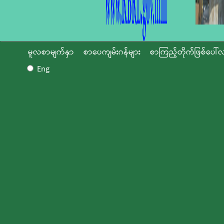
မူလစာမျက်နှာ
စာပေကျမ်းဂန်များ
စာကြည့်တိုက်ဖြစ်ပေါ်လ
Eng