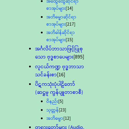
အထွေထွေဆိုင်ရာ
စာအုပ်များ
[14]
အဘိဓမ္မာဆိုင်ရာ
စာအုပ်များ
[217]
အဘိဓါန်ဆိုင်ရာ
စာအုပ်များ
[15]
အင်္ဂလိပ်ဘာသာဖြင့်ပြုစု
သော ဗုဒ္ဓစာပေများ
[895]
လူငယ်ကဏ္ဍ ဗုဒ္ဓဘာသာ
သင်ခန်းစာ
[16]
ပိဋကသုံးပုံပါဠိတော်
(ဆဋ္ဌမူ ကွန်ပျူတာစာစီ)
ဝိနည်း
[5]
သုတ္တန်
[23]
အဘိဓမ္မာ
[12]
တရားတော်များ (Audio,