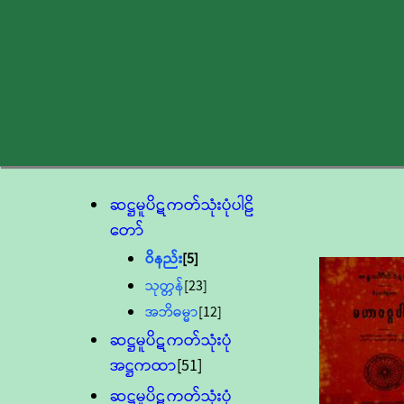
ဆဋ္ဌမူပိဋကတ်သုံးပုံပါဠိ
တော်
ဝိနည်း
[5]
သုတ္တန်
[23]
အဘိဓမ္မာ
[12]
ဆဋ္ဌမူပိဋကတ်သုံးပုံ
အဋ္ဌကထာ
[51]
ဆဋ္ဌမူပိဋကတ်သုံးပုံ