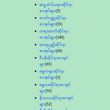
ဆဋ္ဌသံဂါယနာဆိုင်ရာ
စာအုပ်များ
[5]
ဇာတ်၀တ္ထုဆိုင်ရာ
စာအုပ်များ
[55]
တရားတော်ဆိုင်ရာ
စာအုပ်များ
[186]
ထေရုပ္ပတ္တိဆိုင်ရာ
စာအုပ်များ
[69]
ဒီပနီဆိုင်ရာစာအုပ်
များ
[65]
ဓမ္မကဗျာဆိုင်ရာ
စာအုပ်များ
[5]
ဓမ္မပဒဆိုင်ရာစာအုပ်
များ
[55]
နိဿယဆိုင်ရာစာအုပ်
များ
[52]