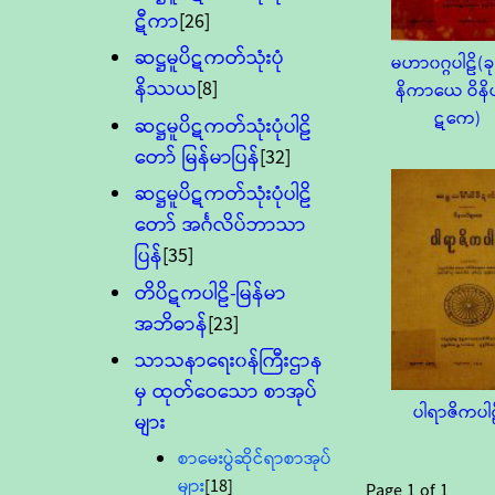
ဋီကာ
[26]
ဆဋ္ဌမူပိဋကတ်သုံးပုံ
မဟာ၀ဂ္ဂပါဠိ(ခု
နိဿယ
[8]
နိကာယေ ဝိနိ
ဋကေ)
ဆဋ္ဌမူပိဋကတ်သုံးပုံပါဠိ
တော် မြန်မာပြန်
[32]
ဆဋ္ဌမူပိဋကတ်သုံးပုံပါဠိ
တော် အင်္ဂလိပ်ဘာသာ
ပြန်
[35]
တိပိဋကပါဠိ-မြန်မာ
အဘိဓာန်
[23]
သာသနာရေး၀န်ကြီးဌာန
မှ ထုတ်ဝေသော စာအုပ်
ပါရာဇိကပါဠ
များ
စာမေးပွဲဆိုင်ရာစာအုပ်
များ
[18]
Page
1
of
1