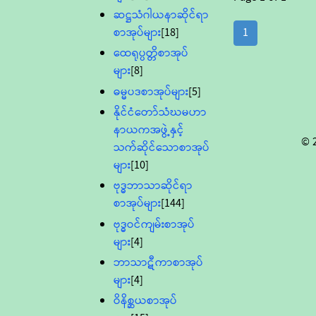
ဆဋ္ဌသံဂါယနာဆိုင်ရာ
စာအုပ်များ
[18]
1
ထေရုပ္ပတ္တိစာအုပ်
များ
[8]
ဓမ္မပဒစာအုပ်များ
[5]
နိုင်ငံတော်သံဃမဟာ
နာယကအဖွဲ့နှင့်
© 
သက်ဆိုင်သောစာအုပ်
များ
[10]
ဗုဒ္ဓဘာသာဆိုင်ရာ
စာအုပ်များ
[144]
ဗုဒ္ဓဝင်ကျမ်းစာအုပ်
များ
[4]
ဘာသာဋီကာစာအုပ်
များ
[4]
ဝိနိစ္ဆယစာအုပ်