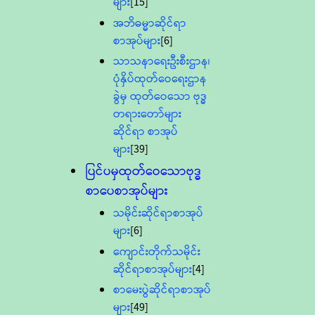
များ
[15]
အဘိဓမ္မာဆိုင်ရာ
စာအုပ်များ
[6]
သာသနာရေးဦးစီးဌာန၊
ပုံနှိပ်ထုတ်ဝေရေးဌာန
ခွဲမှ ထုတ်ဝေသော ဗုဒ္ဓ
တရားတော်များ
ဆိုင်ရာ စာအုပ်
များ
[39]
ပြင်ပမှထုတ်ဝေသောဗုဒ္ဓ
စာပေစာအုပ်များ
သမိုင်းဆိုင်ရာစာအုပ်
များ
[6]
ကျောင်းတိုက်သမိုင်း
ဆိုင်ရာစာအုပ်များ
[4]
စာမေးပွဲဆိုင်ရာစာအုပ်
များ
[49]