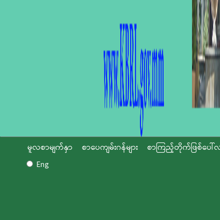
မူလစာမျက်နှာ
စာပေကျမ်းဂန်များ
စာကြည့်တိုက်ဖြစ်ပေါ်လ
Eng