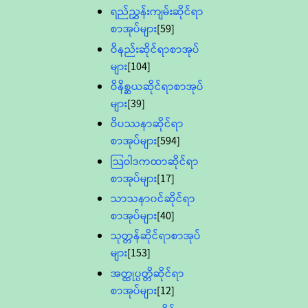
ရည်ညွှန်းကျမ်းဆိုင်ရာ
စာအုပ်များ
[59]
ဝိနည်းဆိုင်ရာစာအုပ်
များ
[104]
ဝိနိစ္ဆယဆိုင်ရာစာအုပ်
များ
[39]
ဝိပဿနာဆိုင်ရာ
စာအုပ်များ
[594]
သြဝါဒကထာဆိုင်ရာ
စာအုပ်များ
[17]
သာသနာ၀င်ဆိုင်ရာ
စာအုပ်များ
[40]
သုတ္တန်ဆိုင်ရာစာအုပ်
များ
[153]
အတ္ထုပ္ပတ္တိဆိုင်ရာ
စာအုပ်များ
[12]