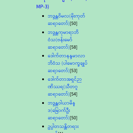
MP-3)
ဘဒ္ဒန္တဝိမလ(မိုးကုတ်
ဆရာတော်)
[50]
ဘဒ္ဒန္တကုမာရာဘိ
ဝံသ(ဗန်းမော်
ဆရာတော်)
[58]
ဒေါက်တာနန္ဒမာလာ
ဘိဝံသ (ပါမောက္ခချုပ်
ဆရာတော်)
[53]
ဒေါက်တာအရှင်ဉာ
ဏိဿရ(သီတဂူ
ဆရာတော်)
[54]
ဘဒ္ဒန္တဝါယာမိန္
ဒ(မြောက်ဦး
ဆရာတော်)
[50]
ဥပ္ပါတသန္တိတရား