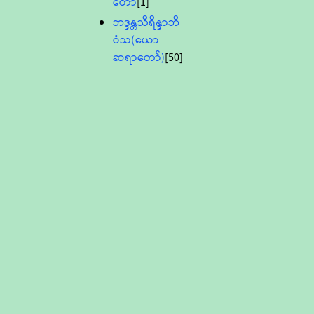
တော်
[1]
ဘဒ္ဒန္တသီရိန္ဒာဘိ
ဝံသ(ယော
ဆရာတော်)
[50]