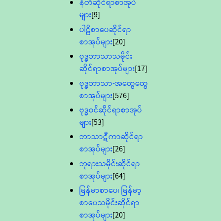
နီတိဆိုင်ရာစာအုပ်
များ
[9]
ပါဠိစာပေဆိုင်ရာ
စာအုပ်များ
[20]
ဗုဒ္ဓဘာသာသမိုင်း
ဆိုင်ရာစာအုပ်များ
[17]
ဗုဒ္ဓဘာသာ-အထွေထွေ
စာအုပ်များ
[576]
ဗုဒ္ဓဝင်ဆိုင်ရာစာအုပ်
များ
[53]
ဘာသာဋီကာဆိုင်ရာ
စာအုပ်များ
[26]
ဘုရားသမိုင်းဆိုင်ရာ
စာအုပ်များ
[64]
မြန်မာစာပေ၊ မြန်မာ့
စာပေသမိုင်းဆိုင်ရာ
စာအုပ်များ
[20]