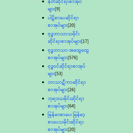
နီတိဆိုင်ရာစာအုပ်
များ
[9]
ပါဠိစာပေဆိုင်ရာ
စာအုပ်များ
[20]
ဗုဒ္ဓဘာသာသမိုင်း
ဆိုင်ရာစာအုပ်များ
[17]
ဗုဒ္ဓဘာသာ-အထွေထွေ
စာအုပ်များ
[576]
ဗုဒ္ဓဝင်ဆိုင်ရာစာအုပ်
များ
[53]
ဘာသာဋီကာဆိုင်ရာ
စာအုပ်များ
[26]
ဘုရားသမိုင်းဆိုင်ရာ
စာအုပ်များ
[64]
မြန်မာစာပေ၊ မြန်မာ့
စာပေသမိုင်းဆိုင်ရာ
စာအုပ်များ
[20]