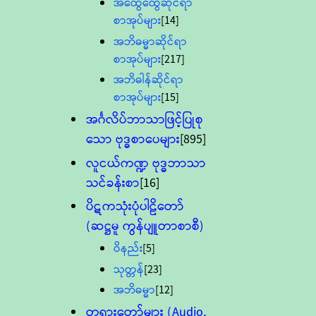
အထွေထွေဆိုင်ရာ
စာအုပ်များ
[14]
အဘိဓမ္မာဆိုင်ရာ
စာအုပ်များ
[217]
အဘိဓါန်ဆိုင်ရာ
စာအုပ်များ
[15]
အင်္ဂလိပ်ဘာသာဖြင့်ပြုစု
သော ဗုဒ္ဓစာပေများ
[895]
လူငယ်ကဏ္ဍ ဗုဒ္ဓဘာသာ
သင်ခန်းစာ
[16]
ပိဋကသုံးပုံပါဠိတော်
(ဆဋ္ဌမူ ကွန်ပျူတာစာစီ)
ဝိနည်း
[5]
သုတ္တန်
[23]
အဘိဓမ္မာ
[12]
တရားတော်များ (Audio,