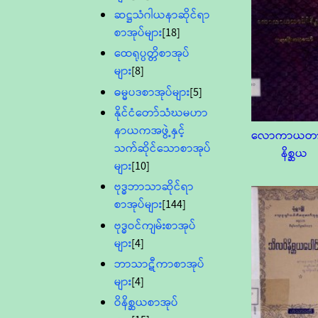
ဆဋ္ဌသံဂါယနာဆိုင်ရာ
စာအုပ်များ
[18]
ထေရုပ္ပတ္တိစာအုပ်
များ
[8]
ဓမ္မပဒစာအုပ်များ
[5]
နိုင်ငံတော်သံဃမဟာ
နာယကအဖွဲ့နှင့်
လောကာယတာဒ
သက်ဆိုင်သောစာအုပ်
နိစ္ဆယ
များ
[10]
ဗုဒ္ဓဘာသာဆိုင်ရာ
စာအုပ်များ
[144]
ဗုဒ္ဓဝင်ကျမ်းစာအုပ်
များ
[4]
ဘာသာဋီကာစာအုပ်
များ
[4]
ဝိနိစ္ဆယစာအုပ်