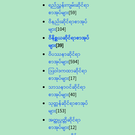
ရည်ညွှန်းကျမ်းဆိုင်ရာ
စာအုပ်များ
[59]
ဝိနည်းဆိုင်ရာစာအုပ်
များ
[104]
ဝိနိစ္ဆယဆိုင်ရာစာအုပ်
များ
[39]
ဝိပဿနာဆိုင်ရာ
စာအုပ်များ
[594]
သြဝါဒကထာဆိုင်ရာ
စာအုပ်များ
[17]
သာသနာ၀င်ဆိုင်ရာ
စာအုပ်များ
[40]
သုတ္တန်ဆိုင်ရာစာအုပ်
များ
[153]
အတ္ထုပ္ပတ္တိဆိုင်ရာ
စာအုပ်များ
[12]