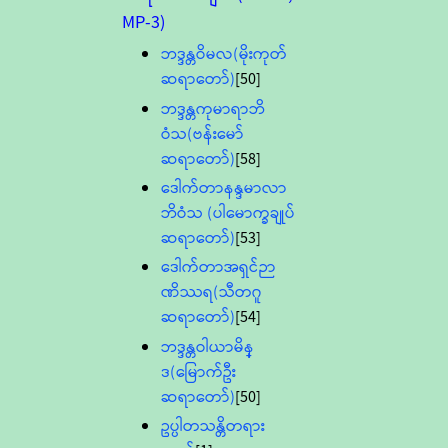
MP-3)
ဘဒ္ဒန္တဝိမလ(မိုးကုတ်
ဆရာတော်)
[50]
ဘဒ္ဒန္တကုမာရာဘိ
ဝံသ(ဗန်းမော်
ဆရာတော်)
[58]
ဒေါက်တာနန္ဒမာလာ
ဘိဝံသ (ပါမောက္ခချုပ်
ဆရာတော်)
[53]
ဒေါက်တာအရှင်ဉာ
ဏိဿရ(သီတဂူ
ဆရာတော်)
[54]
ဘဒ္ဒန္တဝါယာမိန္
ဒ(မြောက်ဦး
ဆရာတော်)
[50]
ဥပ္ပါတသန္တိတရား