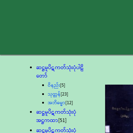
ဆဋ္ဌမူပိဋကတ်သုံးပုံပါဠိ
တော်
ဝိနည်း
[5]
သုတ္တန်
[23]
အဘိဓမ္မာ
[12]
ဆဋ္ဌမူပိဋကတ်သုံးပုံ
အဋ္ဌကထာ
[51]
ဆဋ္ဌမူပိဋကတ်သုံးပုံ