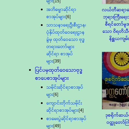
များ
[15]
အဘိဓမ္မာဆိုင်ရာ
လယ်တီဆရာတ
စာအုပ်များ
[6]
ဘုရားကြီးရေ
စီရင်တော်မူ
သာသနာရေးဦးစီးဌာန၊
သော ဝိရတိသီ
ပုံနှိပ်ထုတ်ဝေရေးဌာန
နိစ္ဆယကျမ်
ခွဲမှ ထုတ်ဝေသော ဗုဒ္ဓ
တရားတော်များ
ဆိုင်ရာ စာအုပ်
များ
[39]
ပြင်ပမှထုတ်ဝေသောဗုဒ္ဓ
စာပေစာအုပ်များ
သမိုင်းဆိုင်ရာစာအုပ်
များ
[6]
ကျောင်းတိုက်သမိုင်း
ဆိုင်ရာစာအုပ်များ
[4]
ဒုစရိုက်ဆယ်
စာမေးပွဲဆိုင်ရာစာအုပ်
ဝတ္ထုတော်ကြ
များ
[49]