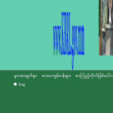
မူလစာမျက်နှာ
စာပေကျမ်းဂန်များ
စာကြည့်တိုက်ဖြစ်ပေါ်လ
Eng