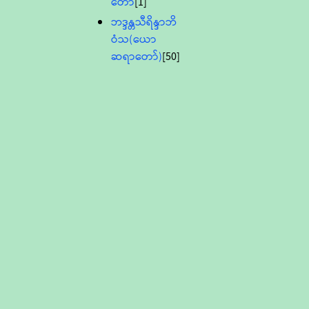
တော်
[1]
ဘဒ္ဒန္တသီရိန္ဒာဘိ
ဝံသ(ယော
ဆရာတော်)
[50]