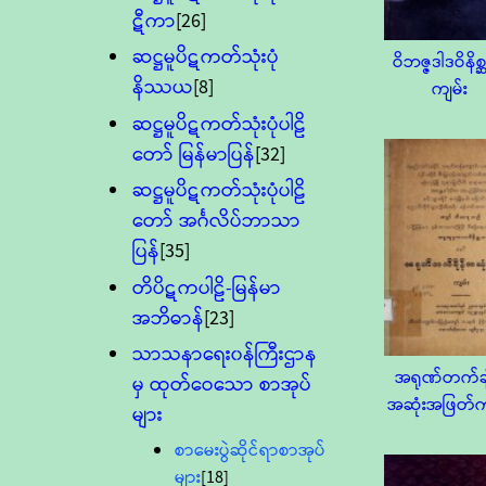
ဋီကာ
[26]
ဆဋ္ဌမူပိဋကတ်သုံးပုံ
ဝိဘဇ္ဇဒါဒဝိနိ
နိဿယ
[8]
ကျမ်း
ဆဋ္ဌမူပိဋကတ်သုံးပုံပါဠိ
တော် မြန်မာပြန်
[32]
ဆဋ္ဌမူပိဋကတ်သုံးပုံပါဠိ
တော် အင်္ဂလိပ်ဘာသာ
ပြန်
[35]
တိပိဋကပါဠိ-မြန်မာ
အဘိဓာန်
[23]
သာသနာရေး၀န်ကြီးဌာန
အရုဏ်တက်ချ
မှ ထုတ်ဝေသော စာအုပ်
အဆုံးအဖြတ်က
များ
စာမေးပွဲဆိုင်ရာစာအုပ်
များ
[18]