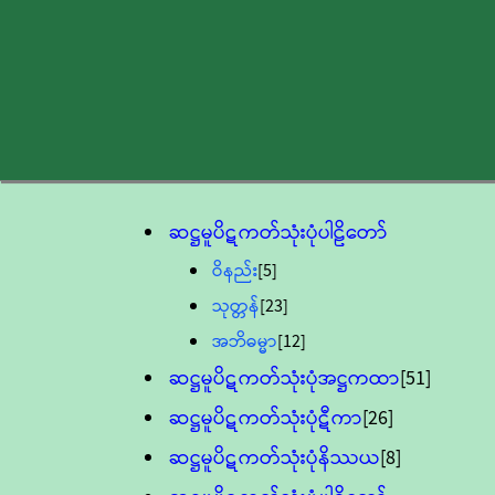
ဆဋ္ဌမူပိဋကတ်သုံးပုံပါဠိတော်
ဝိနည်း
[5]
သုတ္တန်
[23]
အဘိဓမ္မာ
[12]
ဆဋ္ဌမူပိဋကတ်သုံးပုံအဋ္ဌကထာ
[51]
ဆဋ္ဌမူပိဋကတ်သုံးပုံဋီကာ
[26]
ဆဋ္ဌမူပိဋကတ်သုံးပုံနိဿယ
[8]