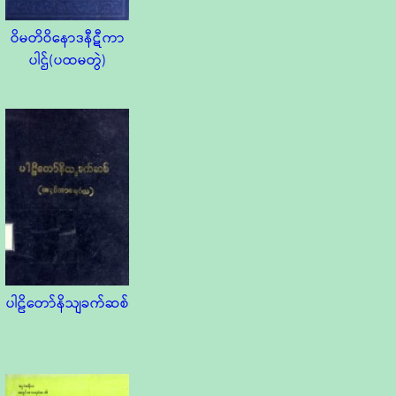
ဝိမတိဝိနောဒနီဋီကာ
ပါဌ်(ပထမတွဲ)
ပါဠိတော်နိသျခက်ဆစ်