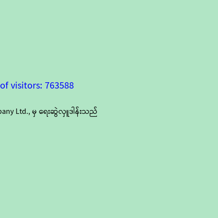
f visitors: 763588
y Ltd., မှ ရေးဆွဲလှူဒါန်းသည်