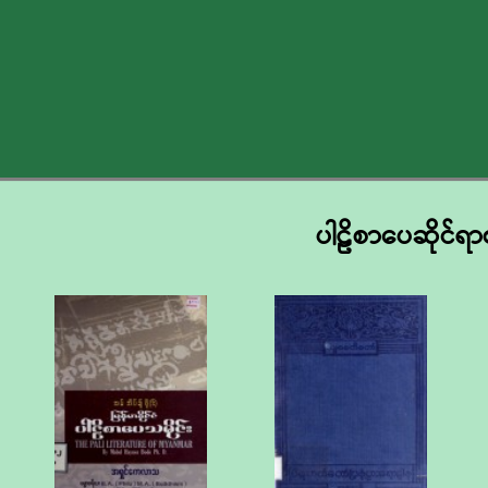
ပါဠိစာပေဆိုင်ရာ