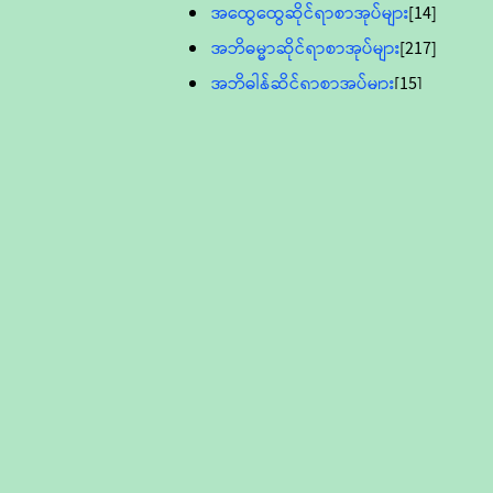
အထွေထွေဆိုင်ရာစာအုပ်များ
[14]
အဘိဓမ္မာဆိုင်ရာစာအုပ်များ
[217]
အဘိဓါန်ဆိုင်ရာစာအုပ်များ
[15]
အင်္ဂလိပ်ဘာသာဖြင့်ပြုစုသော ဗုဒ္ဓ
စာပေများ
[895]
လူငယ်ကဏ္ဍ ဗုဒ္ဓဘာသာ
သင်ခန်းစာ
[16]
ပိဋကသုံးပုံပါဠိတော် (ဆဋ္ဌမူ
ကွန်ပျူတာစာစီ)
ဝိနည်း
[5]
သုတ္တန်
[23]
အဘိဓမ္မာ
[12]
တရားတော်များ (Audio, MP-3)
ဘဒ္ဒန္တဝိမလ(မိုးကုတ်ဆရာတော်)