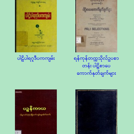
ပါဠိပါရဂူဒီပကကျမ်း
ရန်ကုန်တက္ကသိုလ်ဥပစာ
တန်း ပါဠိစာပေ
ကောက်နုတ်ချက်များ