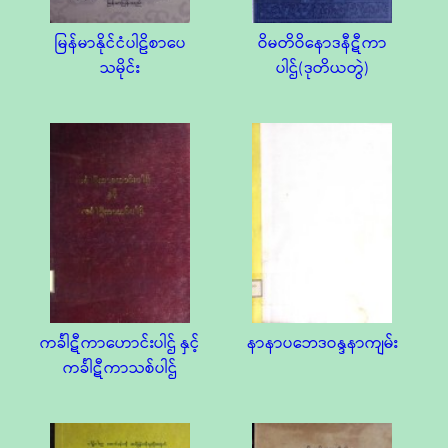
မြန်မာနိုင်ငံပါဠိစာပေ
ဝိမတိဝိနောဒနီဋီကာ
သမိုင်း
ပါဌ်(ဒုတိယတွဲ)
ကင်္ခါဋီကာဟောင်းပါဌ် နှင့်
နာနာပဘေဒဝန္ဒနာကျမ်း
ကင်္ခါဋီကာသစ်ပါဌ်