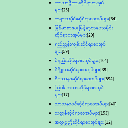
ဘာသာဋီကာဆိုင်ရာစာအုပ်
များ
[26]
ဘုရားသမိုင်းဆိုင်ရာစာအုပ်များ
[64]
မြန်မာစာပေ၊ မြန်မာ့စာပေသမိုင်း
ဆိုင်ရာစာအုပ်များ
[20]
ရည်ညွှန်းကျမ်းဆိုင်ရာစာအုပ်
များ
[59]
ဝိနည်းဆိုင်ရာစာအုပ်များ
[104]
ဝိနိစ္ဆယဆိုင်ရာစာအုပ်များ
[39]
ဝိပဿနာဆိုင်ရာစာအုပ်များ
[594]
သြဝါဒကထာဆိုင်ရာစာအုပ်
များ
[17]
သာသနာ၀င်ဆိုင်ရာစာအုပ်များ
[40]
သုတ္တန်ဆိုင်ရာစာအုပ်များ
[153]
အတ္ထုပ္ပတ္တိဆိုင်ရာစာအုပ်များ
[12]