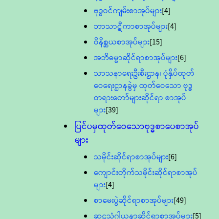
ဗုဒ္ဓဝင်ကျမ်းစာအုပ်များ
[4]
ဘာသာဋီကာစာအုပ်များ
[4]
ဝိနိစ္ဆယစာအုပ်များ
[15]
အဘိဓမ္မာဆိုင်ရာစာအုပ်များ
[6]
သာသနာရေးဦးစီးဌာန၊ ပုံနှိပ်ထုတ်
ဝေရေးဌာနခွဲမှ ထုတ်ဝေသော ဗုဒ္ဓ
တရားတော်များဆိုင်ရာ စာအုပ်
များ
[39]
ပြင်ပမှထုတ်ဝေသောဗုဒ္ဓစာပေစာအုပ်
များ
သမိုင်းဆိုင်ရာစာအုပ်များ
[6]
ကျောင်းတိုက်သမိုင်းဆိုင်ရာစာအုပ်
များ
[4]
စာမေးပွဲဆိုင်ရာစာအုပ်များ
[49]
ဆဋ္ဌသံဂါယနာဆိုင်ရာစာအုပ်များ
[5]