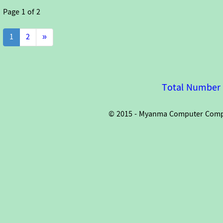
Page
1
of
2
1
2
»
Total Number o
© 2015 - Myanma Computer Compan