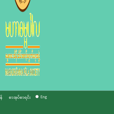
Eng
န်
စာအုပ်စာရင်း