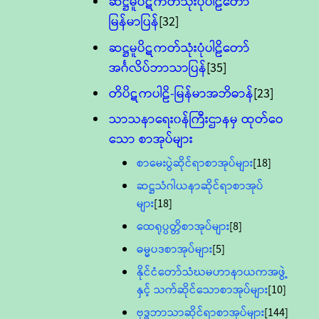
ဆဋ္ဌမူပိဋကတ်သုံးပုံပါဠိတော်
မြန်မာပြန်
[32]
ဆဋ္ဌမူပိဋကတ်သုံးပုံပါဠိတော်
အင်္ဂလိပ်ဘာသာပြန်
[35]
တိပိဋကပါဠိ-မြန်မာအဘိဓာန်
[23]
သာသနာရေး၀န်ကြီးဌာနမှ ထုတ်ဝေ
သော စာအုပ်များ
စာမေးပွဲဆိုင်ရာစာအုပ်များ
[18]
ဆဋ္ဌသံဂါယနာဆိုင်ရာစာအုပ်
များ
[18]
ထေရုပ္ပတ္တိစာအုပ်များ
[8]
ဓမ္မပဒစာအုပ်များ
[5]
နိုင်ငံတော်သံဃမဟာနာယကအဖွဲ့
နှင့် သက်ဆိုင်သောစာအုပ်များ
[10]
ဗုဒ္ဓဘာသာဆိုင်ရာစာအုပ်များ
[144]