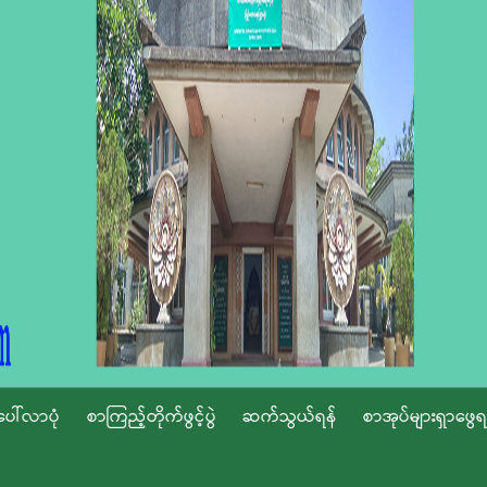
ပေါ်လာပုံ
စာကြည့်တိုက်ဖွင့်ပွဲ
ဆက်သွယ်ရန်
စာအုပ်များရှာဖွေရ