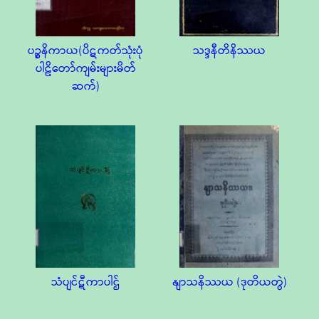
ပဉ္စနိကာယ(ပိဋကတ်သုံးပုံ
သဒ္ဒနီတိနိဿယ
ပါဠိတော်ကျမ်းများမိတ်
ဆက်)
သံပျင်ဋီကာပါဌ်
နျာသနိဿယ (ဒုတိယတွဲ)