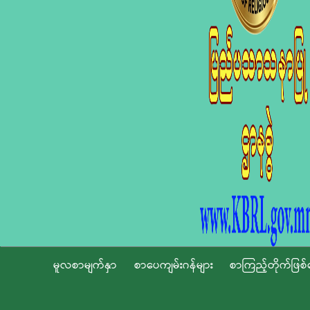
မူလစာမျက်နှာ
စာပေကျမ်းဂန်များ
စာကြည့်တိုက်ဖြစ်