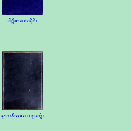
ပါဠိစာပေသမိုင်း
နျာသနိဿယ (ပဌမတွဲ)