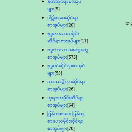
နီတိဆိုင်ရာစာအုပ်
များ
[9]
ပါဠိစာပေဆိုင်ရာ
© 
စာအုပ်များ
[20]
ဗုဒ္ဓဘာသာသမိုင်း
ဆိုင်ရာစာအုပ်များ
[17]
ဗုဒ္ဓဘာသာ-အထွေထွေ
စာအုပ်များ
[576]
ဗုဒ္ဓဝင်ဆိုင်ရာစာအုပ်
များ
[53]
ဘာသာဋီကာဆိုင်ရာ
စာအုပ်များ
[26]
ဘုရားသမိုင်းဆိုင်ရာ
စာအုပ်များ
[64]
မြန်မာစာပေ၊ မြန်မာ့
စာပေသမိုင်းဆိုင်ရာ
စာအုပ်များ
[20]