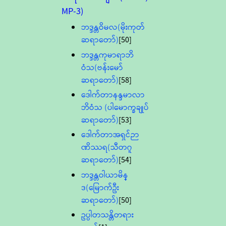
MP-3)
ဘဒ္ဒန္တဝိမလ(မိုးကုတ်
ဆရာတော်)
[50]
ဘဒ္ဒန္တကုမာရာဘိ
ဝံသ(ဗန်းမော်
ဆရာတော်)
[58]
ဒေါက်တာနန္ဒမာလာ
ဘိဝံသ (ပါမောက္ခချုပ်
ဆရာတော်)
[53]
ဒေါက်တာအရှင်ဉာ
ဏိဿရ(သီတဂူ
ဆရာတော်)
[54]
ဘဒ္ဒန္တဝါယာမိန္
ဒ(မြောက်ဦး
ဆရာတော်)
[50]
ဥပ္ပါတသန္တိတရား