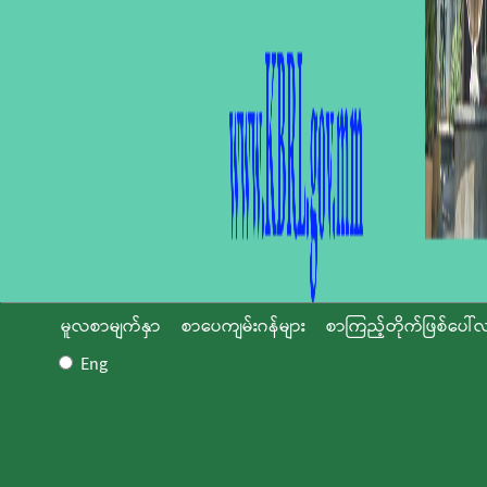
မူလစာမျက်နှာ
စာပေကျမ်းဂန်များ
စာကြည့်တိုက်ဖြစ်ပေါ်လ
Eng