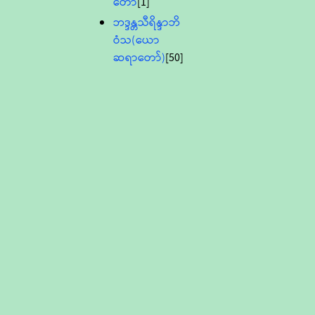
တော်
[1]
ဘဒ္ဒန္တသီရိန္ဒာဘိ
ဝံသ(ယော
ဆရာတော်)
[50]