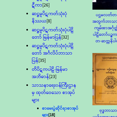
ဋီကာ
[26]
ဆဋ္ဌမူပိဋကတ်သုံးပုံ
ပဌမလတ်တန
နိဿယ
[8]
အတွက်ဘာသာပ
ကျမ်းစာအင်္ဂုတ္ထ
ဆဋ္ဌမူပိဋကတ်သုံးပုံပါဠိ
ပါဠိတော်ပဉ္စက
တော် မြန်မာပြန်
[32]
တ-ဆက္ကနိပ
ဆဋ္ဌမူပိဋကတ်သုံးပုံပါဠိ
တော် အင်္ဂလိပ်ဘာသာ
ပြန်
[35]
တိပိဋကပါဠိ-မြန်မာ
အဘိဓာန်
[23]
သာသနာရေး၀န်ကြီးဌာန
မှ ထုတ်ဝေသော စာအုပ်
များ
စာမေးပွဲဆိုင်ရာစာအုပ်
ဗုဒ္ဓဘာသာ
များ
[18]