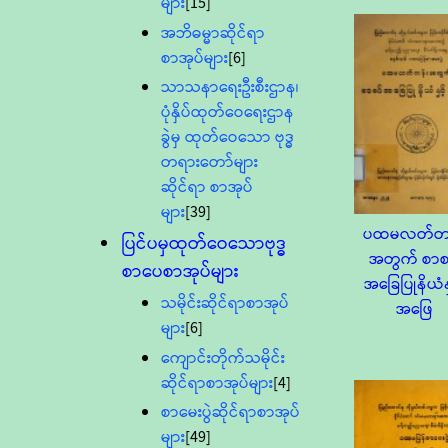
များ
[15]
အဘိဓမ္မာဆိုင်ရာ
စာအုပ်များ
[6]
သာသနာရေးဦးစီးဌာန၊
ပုံနှိပ်ထုတ်ဝေရေးဌာန
ခွဲမှ ထုတ်ဝေသော ဗုဒ္ဓ
တရားတော်များ
ဆိုင်ရာ စာအုပ်
များ
[39]
ပထမလတ်တန
ပြင်ပမှထုတ်ဝေသောဗုဒ္ဓ
အတွက် စာစ
စာပေစာအုပ်များ
အခြေပြုနိယံနှ
သမိုင်းဆိုင်ရာစာအုပ်
အဖြေ
များ
[6]
ကျောင်းတိုက်သမိုင်း
ဆိုင်ရာစာအုပ်များ
[4]
စာမေးပွဲဆိုင်ရာစာအုပ်
များ
[49]