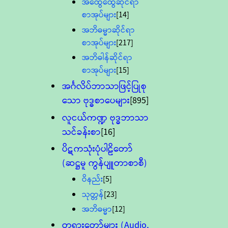
အထွေထွေဆိုင်ရာ
စာအုပ်များ
[14]
အဘိဓမ္မာဆိုင်ရာ
စာအုပ်များ
[217]
အဘိဓါန်ဆိုင်ရာ
စာအုပ်များ
[15]
အင်္ဂလိပ်ဘာသာဖြင့်ပြုစု
သော ဗုဒ္ဓစာပေများ
[895]
လူငယ်ကဏ္ဍ ဗုဒ္ဓဘာသာ
သင်ခန်းစာ
[16]
ပိဋကသုံးပုံပါဠိတော်
(ဆဋ္ဌမူ ကွန်ပျူတာစာစီ)
ဝိနည်း
[5]
သုတ္တန်
[23]
အဘိဓမ္မာ
[12]
တရားတော်များ (Audio,