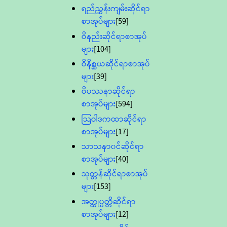
ရည်ညွှန်းကျမ်းဆိုင်ရာ
စာအုပ်များ
[59]
ဝိနည်းဆိုင်ရာစာအုပ်
များ
[104]
ဝိနိစ္ဆယဆိုင်ရာစာအုပ်
များ
[39]
ဝိပဿနာဆိုင်ရာ
စာအုပ်များ
[594]
သြဝါဒကထာဆိုင်ရာ
စာအုပ်များ
[17]
သာသနာ၀င်ဆိုင်ရာ
စာအုပ်များ
[40]
သုတ္တန်ဆိုင်ရာစာအုပ်
များ
[153]
အတ္ထုပ္ပတ္တိဆိုင်ရာ
စာအုပ်များ
[12]