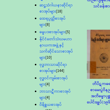
ယဉ်ကျေးမှုစာမေ
ဆဋ္ဌသံဂါယနာဆိုင်ရာ
သင်ခန်းစ
စာအုပ်များ
[18]
ထေရုပ္ပတ္တိစာအုပ်
များ
[8]
ဓမ္မပဒစာအုပ်များ
[5]
နိုင်ငံတော်သံဃမဟာ
နာယကအဖွဲ့နှင့်
သက်ဆိုင်သောစာအုပ်
များ
[10]
ဗုဒ္ဓဘာသာဆိုင်ရာ
စာအုပ်များ
[144]
ဗုဒ္ဓဝင်ကျမ်းစာအုပ်
တိပိဋကဓ
များ
[4]
စာမေးပွဲဝိနည
ဘာသာဋီကာစာအုပ်
အဘိဓမ္မာပုစ္
များ
[4]
ပေါင်းချုပ်(၁
ဝိနိစ္ဆယစာအုပ်