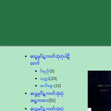
ဆဋ္ဌမူပိဋကတ်သုံးပုံပါဠိ
တော်
ဝိနည်း
[5]
သုတ္တန်
[23]
အဘိဓမ္မာ
[12]
ဆဋ္ဌမူပိဋကတ်သုံးပုံ
အဋ္ဌကထာ
[51]
ဆဋ္ဌမူပိဋကတ်သုံးပုံ