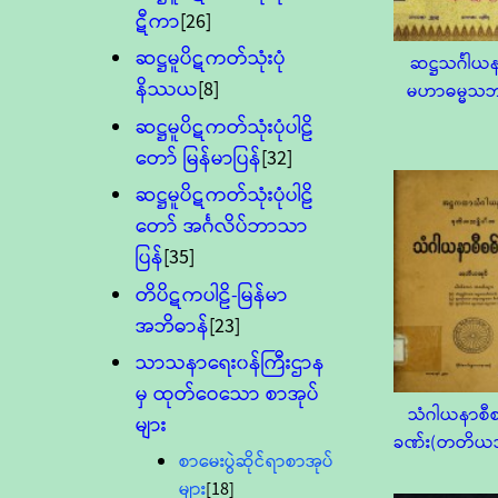
ဋီကာ
[26]
ဆဋ္ဌမူပိဋကတ်သုံးပုံ
ဆဋ္ဌသင်္ဂါယ
နိဿယ
[8]
မဟာဓမ္မသဘ
ဆဋ္ဌမူပိဋကတ်သုံးပုံပါဠိ
တော် မြန်မာပြန်
[32]
ဆဋ္ဌမူပိဋကတ်သုံးပုံပါဠိ
တော် အင်္ဂလိပ်ဘာသာ
ပြန်
[35]
တိပိဋကပါဠိ-မြန်မာ
အဘိဓာန်
[23]
သာသနာရေး၀န်ကြီးဌာန
မှ ထုတ်ဝေသော စာအုပ်
သံဂါယနာစီစ
များ
ခဏ်း(တတိယအ
စာမေးပွဲဆိုင်ရာစာအုပ်
များ
[18]