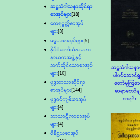
ဆဋ္ဌသံဂါယနာဆိုင်ရာ
စာအုပ်များ
[18]
ထေရုပ္ပတ္တိစာအုပ်
များ
[8]
ဓမ္မပဒစာအုပ်များ
[5]
နိုင်ငံတော်သံဃမဟာ
နာယကအဖွဲ့နှင့်
သက်ဆိုင်သောစာအုပ်
ဆဋ္ဌသံဂါယနာ
များ
[10]
ပါ၀င်ဆောင်ရ
ဗုဒ္ဓဘာသာဆိုင်ရာ
တော်မူကြသ
စာအုပ်များ
[144]
ဆရာတော်မျ
စာရင်း
ဗုဒ္ဓဝင်ကျမ်းစာအုပ်
များ
[4]
ဘာသာဋီကာစာအုပ်
များ
[4]
ဝိနိစ္ဆယစာအုပ်