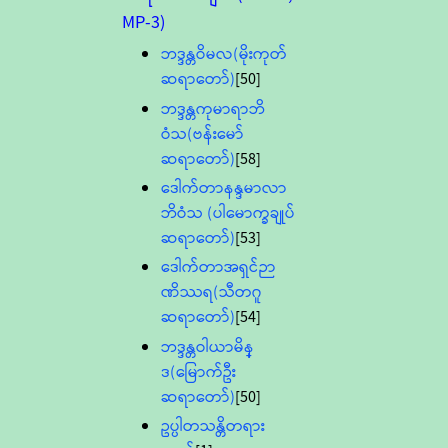
MP-3)
ဘဒ္ဒန္တဝိမလ(မိုးကုတ်
ဆရာတော်)
[50]
ဘဒ္ဒန္တကုမာရာဘိ
ဝံသ(ဗန်းမော်
ဆရာတော်)
[58]
ဒေါက်တာနန္ဒမာလာ
ဘိဝံသ (ပါမောက္ခချုပ်
ဆရာတော်)
[53]
ဒေါက်တာအရှင်ဉာ
ဏိဿရ(သီတဂူ
ဆရာတော်)
[54]
ဘဒ္ဒန္တဝါယာမိန္
ဒ(မြောက်ဦး
ဆရာတော်)
[50]
ဥပ္ပါတသန္တိတရား