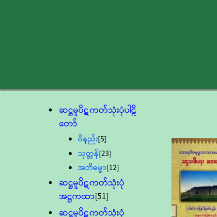
ဆဋ္ဌမူပိဋကတ်သုံးပုံပါဠိ
တော်
ဝိနည်း
[5]
သုတ္တန်
[23]
အဘိဓမ္မာ
[12]
ဆဋ္ဌမူပိဋကတ်သုံးပုံ
အဋ္ဌကထာ
[51]
ဆဋ္ဌမူပိဋကတ်သုံးပုံ