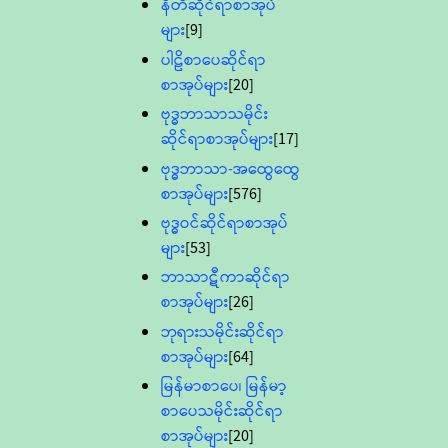
နီတိဆိုင်ရာစာအုပ်
များ
[9]
ပါဠိစာပေဆိုင်ရာ
စာအုပ်များ
[20]
ဗုဒ္ဓဘာသာသမိုင်း
ဆိုင်ရာစာအုပ်များ
[17]
ဗုဒ္ဓဘာသာ-အထွေထွေ
စာအုပ်များ
[576]
ဗုဒ္ဓဝင်ဆိုင်ရာစာအုပ်
များ
[53]
ဘာသာဋီကာဆိုင်ရာ
စာအုပ်များ
[26]
ဘုရားသမိုင်းဆိုင်ရာ
စာအုပ်များ
[64]
မြန်မာစာပေ၊ မြန်မာ့
စာပေသမိုင်းဆိုင်ရာ
စာအုပ်များ
[20]