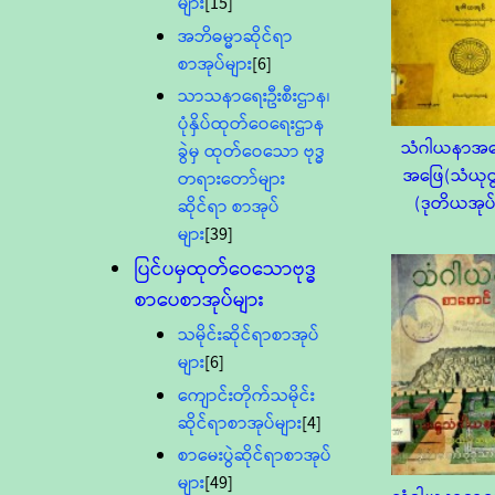
များ
[15]
အဘိဓမ္မာဆိုင်ရာ
စာအုပ်များ
[6]
သာသနာရေးဦးစီးဌာန၊
ပုံနှိပ်ထုတ်ဝေရေးဌာန
သံဂါယနာအမ
ခွဲမှ ထုတ်ဝေသော ဗုဒ္ဓ
အဖြေ(သံယုတ
တရားတော်များ
(ဒုတိယအုပ်
ဆိုင်ရာ စာအုပ်
များ
[39]
ပြင်ပမှထုတ်ဝေသောဗုဒ္ဓ
စာပေစာအုပ်များ
သမိုင်းဆိုင်ရာစာအုပ်
များ
[6]
ကျောင်းတိုက်သမိုင်း
ဆိုင်ရာစာအုပ်များ
[4]
စာမေးပွဲဆိုင်ရာစာအုပ်
များ
[49]