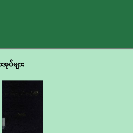
ာအုပ်များ