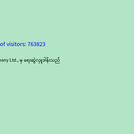
f visitors: 763823
y Ltd., မှ ရေးဆွဲလှူဒါန်းသည်