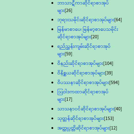
ဘာသာဋီကာဆိုင်ရာစာအုပ်
များ
[26]
ဘုရားသမိုင်းဆိုင်ရာစာအုပ်များ
[64]
မြန်မာစာပေ၊ မြန်မာ့စာပေသမိုင်း
ဆိုင်ရာစာအုပ်များ
[20]
ရည်ညွှန်းကျမ်းဆိုင်ရာစာအုပ်
များ
[59]
ဝိနည်းဆိုင်ရာစာအုပ်များ
[104]
ဝိနိစ္ဆယဆိုင်ရာစာအုပ်များ
[39]
ဝိပဿနာဆိုင်ရာစာအုပ်များ
[594]
သြဝါဒကထာဆိုင်ရာစာအုပ်
များ
[17]
သာသနာ၀င်ဆိုင်ရာစာအုပ်များ
[40]
သုတ္တန်ဆိုင်ရာစာအုပ်များ
[153]
အတ္ထုပ္ပတ္တိဆိုင်ရာစာအုပ်များ
[12]