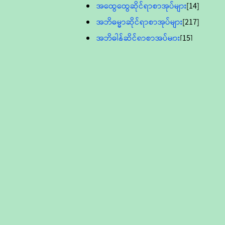
အထွေထွေဆိုင်ရာစာအုပ်များ
[14]
အဘိဓမ္မာဆိုင်ရာစာအုပ်များ
[217]
အဘိဓါန်ဆိုင်ရာစာအုပ်များ
[15]
အင်္ဂလိပ်ဘာသာဖြင့်ပြုစုသော ဗုဒ္ဓ
စာပေများ
[895]
လူငယ်ကဏ္ဍ ဗုဒ္ဓဘာသာ
သင်ခန်းစာ
[16]
ပိဋကသုံးပုံပါဠိတော် (ဆဋ္ဌမူ
ကွန်ပျူတာစာစီ)
ဝိနည်း
[5]
သုတ္တန်
[23]
အဘိဓမ္မာ
[12]
တရားတော်များ (Audio, MP-3)
ဘဒ္ဒန္တဝိမလ(မိုးကုတ်ဆရာတော်)