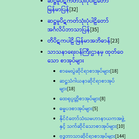
ဆဋ္ဌမူပိဋကတ်သုံးပုံပါဠိတော်
မြန်မာပြန်
[32]
ဆဋ္ဌမူပိဋကတ်သုံးပုံပါဠိတော်
အင်္ဂလိပ်ဘာသာပြန်
[35]
တိပိဋကပါဠိ-မြန်မာအဘိဓာန်
[23]
သာသနာရေး၀န်ကြီးဌာနမှ ထုတ်ဝေ
သော စာအုပ်များ
စာမေးပွဲဆိုင်ရာစာအုပ်များ
[18]
ဆဋ္ဌသံဂါယနာဆိုင်ရာစာအုပ်
များ
[18]
ထေရုပ္ပတ္တိစာအုပ်များ
[8]
ဓမ္မပဒစာအုပ်များ
[5]
နိုင်ငံတော်သံဃမဟာနာယကအဖွဲ့
နှင့် သက်ဆိုင်သောစာအုပ်များ
[10]
ဗုဒ္ဓဘာသာဆိုင်ရာစာအုပ်များ
[144]