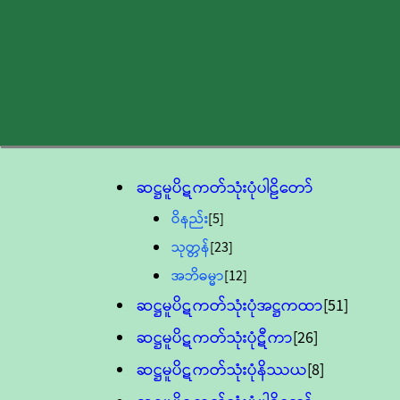
ဆဋ္ဌမူပိဋကတ်သုံးပုံပါဠိတော်
ဝိနည်း
[5]
သုတ္တန်
[23]
အဘိဓမ္မာ
[12]
ဆဋ္ဌမူပိဋကတ်သုံးပုံအဋ္ဌကထာ
[51]
ဆဋ္ဌမူပိဋကတ်သုံးပုံဋီကာ
[26]
ဆဋ္ဌမူပိဋကတ်သုံးပုံနိဿယ
[8]