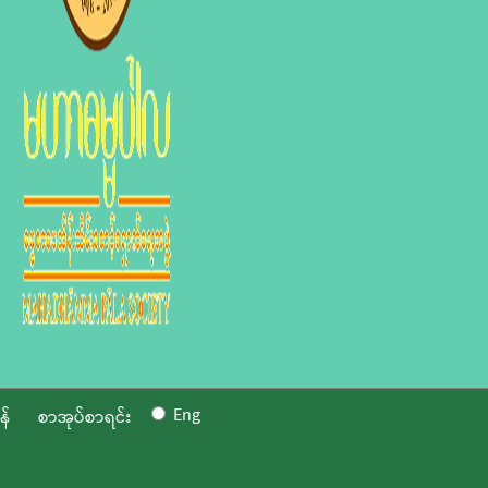
Eng
န်
စာအုပ်စာရင်း