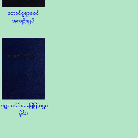
တောင်ငူရာဇဝင်
အကျဉ်းချုပ်
ကမ္ဘာ့သမိုင်းအခြေပြ(ပဌမ
ပိုင်း)