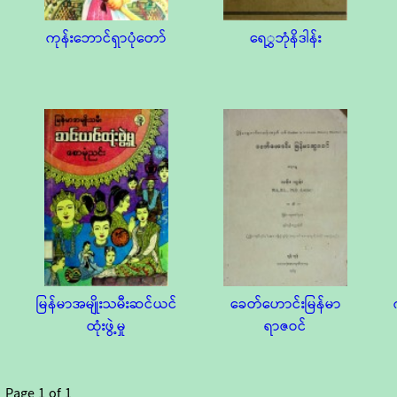
ကုန်းဘောင်ရှာပုံတော်
ရေွှဘုံနိဒါန်း
မြန်မာအမျိုးသမီးဆင်ယင်
ခေတ်ဟောင်းမြန်မာ
ထုံးဖွဲ့မှု
ရာဇဝင်
Page
1
of
1