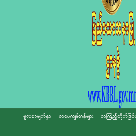
မူလစာမျက်နှာ
စာပေကျမ်းဂန်များ
စာကြည့်တိုက်ဖြစ်