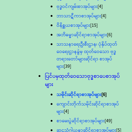
ဗုဒ္ဓဝင်ကျမ်းစာအုပ်များ
[4]
ဘာသာဋီကာစာအုပ်များ
[4]
ဝိနိစ္ဆယစာအုပ်များ
[15]
အဘိဓမ္မာဆိုင်ရာစာအုပ်များ
[6]
သာသနာရေးဦးစီးဌာန၊ ပုံနှိပ်ထုတ်
ဝေရေးဌာနခွဲမှ ထုတ်ဝေသော ဗုဒ္ဓ
တရားတော်များဆိုင်ရာ စာအုပ်
များ
[39]
ပြင်ပမှထုတ်ဝေသောဗုဒ္ဓစာပေစာအုပ်
များ
သမိုင်းဆိုင်ရာစာအုပ်များ
[6]
ကျောင်းတိုက်သမိုင်းဆိုင်ရာစာအုပ်
များ
[4]
စာမေးပွဲဆိုင်ရာစာအုပ်များ
[49]
ဆဋ္ဌသံဂါယနာဆိုင်ရာစာအုပ်များ
[5]