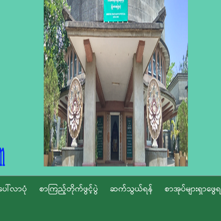
ပေါ်လာပုံ
စာကြည့်တိုက်ဖွင့်ပွဲ
ဆက်သွယ်ရန်
စာအုပ်များရှာဖွေရ