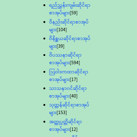
ရည်ညွှန်းကျမ်းဆိုင်ရာ
စာအုပ်များ
[59]
ဝိနည်းဆိုင်ရာစာအုပ်
များ
[104]
ဝိနိစ္ဆယဆိုင်ရာစာအုပ်
များ
[39]
ဝိပဿနာဆိုင်ရာ
စာအုပ်များ
[594]
သြဝါဒကထာဆိုင်ရာ
စာအုပ်များ
[17]
သာသနာ၀င်ဆိုင်ရာ
စာအုပ်များ
[40]
သုတ္တန်ဆိုင်ရာစာအုပ်
များ
[153]
အတ္ထုပ္ပတ္တိဆိုင်ရာ
စာအုပ်များ
[12]