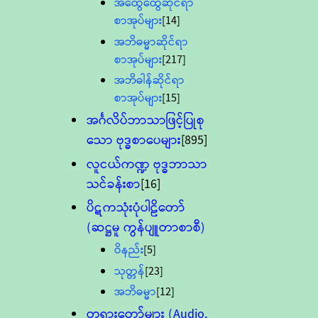
အထွေထွေဆိုင်ရာ
စာအုပ်များ
[14]
အဘိဓမ္မာဆိုင်ရာ
စာအုပ်များ
[217]
အဘိဓါန်ဆိုင်ရာ
စာအုပ်များ
[15]
အင်္ဂလိပ်ဘာသာဖြင့်ပြုစု
သော ဗုဒ္ဓစာပေများ
[895]
လူငယ်ကဏ္ဍ ဗုဒ္ဓဘာသာ
သင်ခန်းစာ
[16]
ပိဋကသုံးပုံပါဠိတော်
(ဆဋ္ဌမူ ကွန်ပျူတာစာစီ)
ဝိနည်း
[5]
သုတ္တန်
[23]
အဘိဓမ္မာ
[12]
တရားတော်များ (Audio,