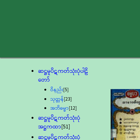
ဆဋ္ဌမူပိဋကတ်သုံးပုံပါဠိ
တော်
ဝိနည်း
[5]
သုတ္တန်
[23]
အဘိဓမ္မာ
[12]
ဆဋ္ဌမူပိဋကတ်သုံးပုံ
အဋ္ဌကထာ
[51]
ဆဋ္ဌမူပိဋကတ်သုံးပုံ