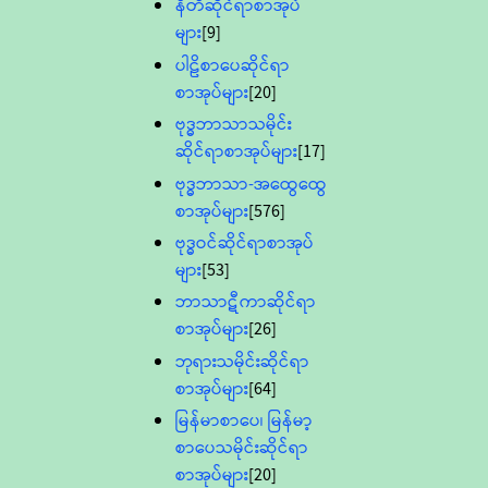
နီတိဆိုင်ရာစာအုပ်
များ
[9]
ပါဠိစာပေဆိုင်ရာ
စာအုပ်များ
[20]
ဗုဒ္ဓဘာသာသမိုင်း
ဆိုင်ရာစာအုပ်များ
[17]
ဗုဒ္ဓဘာသာ-အထွေထွေ
စာအုပ်များ
[576]
ဗုဒ္ဓဝင်ဆိုင်ရာစာအုပ်
များ
[53]
ဘာသာဋီကာဆိုင်ရာ
စာအုပ်များ
[26]
ဘုရားသမိုင်းဆိုင်ရာ
စာအုပ်များ
[64]
မြန်မာစာပေ၊ မြန်မာ့
စာပေသမိုင်းဆိုင်ရာ
စာအုပ်များ
[20]