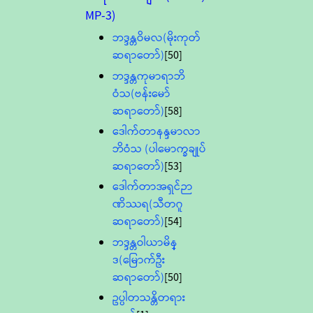
MP-3)
ဘဒ္ဒန္တဝိမလ(မိုးကုတ်
ဆရာတော်)
[50]
ဘဒ္ဒန္တကုမာရာဘိ
ဝံသ(ဗန်းမော်
ဆရာတော်)
[58]
ဒေါက်တာနန္ဒမာလာ
ဘိဝံသ (ပါမောက္ခချုပ်
ဆရာတော်)
[53]
ဒေါက်တာအရှင်ဉာ
ဏိဿရ(သီတဂူ
ဆရာတော်)
[54]
ဘဒ္ဒန္တဝါယာမိန္
ဒ(မြောက်ဦး
ဆရာတော်)
[50]
ဥပ္ပါတသန္တိတရား