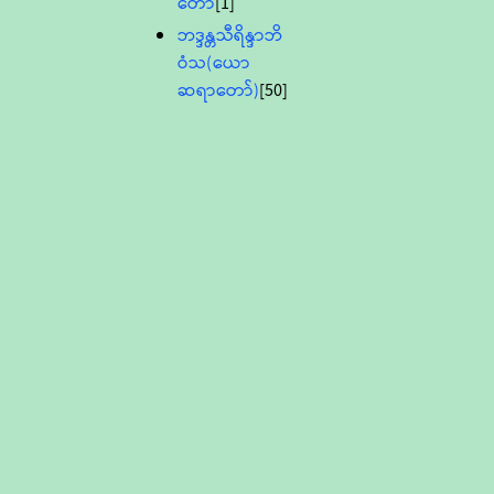
တော်
[1]
ဘဒ္ဒန္တသီရိန္ဒာဘိ
ဝံသ(ယော
ဆရာတော်)
[50]