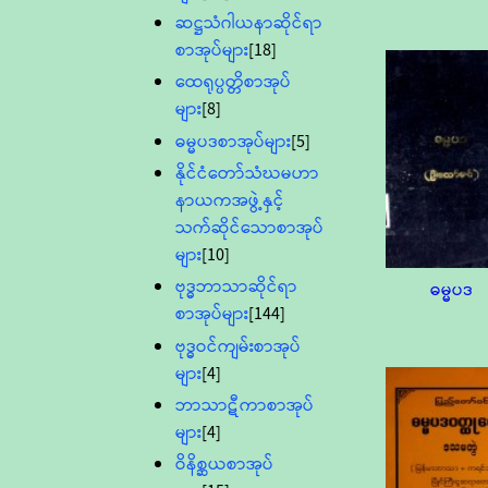
ဆဋ္ဌသံဂါယနာဆိုင်ရာ
စာအုပ်များ
[18]
ထေရုပ္ပတ္တိစာအုပ်
များ
[8]
ဓမ္မပဒစာအုပ်များ
[5]
နိုင်ငံတော်သံဃမဟာ
နာယကအဖွဲ့နှင့်
သက်ဆိုင်သောစာအုပ်
များ
[10]
ဗုဒ္ဓဘာသာဆိုင်ရာ
ဓမ္မပဒ
စာအုပ်များ
[144]
ဗုဒ္ဓဝင်ကျမ်းစာအုပ်
များ
[4]
ဘာသာဋီကာစာအုပ်
များ
[4]
ဝိနိစ္ဆယစာအုပ်