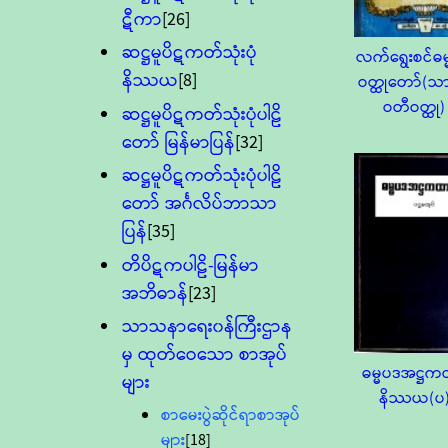
ဋီကာ
[26]
ဆဋ္ဌမူပိဋကတ်သုံးပုံ
လက်ရွေးစင်ဓမ
နိဿယ
[8]
ဝတ္ထုတော်(သ
ဝတီဝတ္ထု)
ဆဋ္ဌမူပိဋကတ်သုံးပုံပါဠိ
တော် မြန်မာပြန်
[32]
ဆဋ္ဌမူပိဋကတ်သုံးပုံပါဠိ
တော် အင်္ဂလိပ်ဘာသာ
ပြန်
[35]
တိပိဋကပါဠိ-မြန်မာ
အဘိဓာန်
[23]
သာသနာရေး၀န်ကြီးဌာန
မှ ထုတ်ဝေသော စာအုပ်
ဓမ္မပဒအဋ္ဌ
များ
နိဿယ(ပ
စာမေးပွဲဆိုင်ရာစာအုပ်
များ
[18]