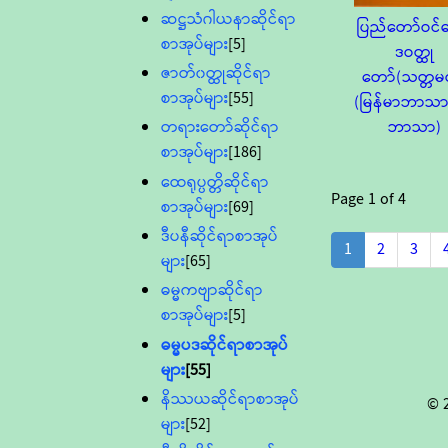
ဆဋ္ဌသံဂါယနာဆိုင်ရာ
ပြည်တော်ဝင်ဓ
စာအုပ်များ
[5]
ဒဝတ္ထု
ဇာတ်၀တ္ထုဆိုင်ရာ
တော်(သတ္တမတ
စာအုပ်များ
[55]
(မြန်မာဘာသ
ဘာသာ)
တရားတော်ဆိုင်ရာ
စာအုပ်များ
[186]
ထေရုပ္ပတ္တိဆိုင်ရာ
Page
1
of
4
စာအုပ်များ
[69]
ဒီပနီဆိုင်ရာစာအုပ်
1
2
3
များ
[65]
ဓမ္မကဗျာဆိုင်ရာ
စာအုပ်များ
[5]
ဓမ္မပဒဆိုင်ရာစာအုပ်
များ
[55]
နိဿယဆိုင်ရာစာအုပ်
© 
များ
[52]