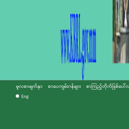
မူလစာမျက်နှာ
စာပေကျမ်းဂန်များ
စာကြည့်တိုက်ဖြစ်ပေါ်လ
Eng