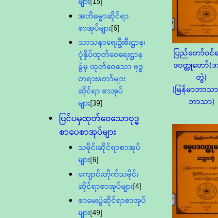
များ
[15]
အဘိဓမ္မာဆိုင်ရာ
စာအုပ်များ
[6]
သာသနာရေးဦးစီးဌာန၊
ပြည်တော်ဝင်ဓ
ပုံနှိပ်ထုတ်ဝေရေးဌာန
ဒဝတ္ထုတော်(
ခွဲမှ ထုတ်ဝေသော ဗုဒ္ဓ
တွဲ)
တရားတော်များ
(မြန်မာဘာသ
ဆိုင်ရာ စာအုပ်
ဘာသာ)
များ
[39]
ပြင်ပမှထုတ်ဝေသောဗုဒ္ဓ
စာပေစာအုပ်များ
သမိုင်းဆိုင်ရာစာအုပ်
များ
[6]
ကျောင်းတိုက်သမိုင်း
ဆိုင်ရာစာအုပ်များ
[4]
စာမေးပွဲဆိုင်ရာစာအုပ်
များ
[49]