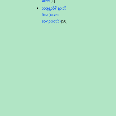
တော်
[1]
ဘဒ္ဒန္တသီရိန္ဒာဘိ
ဝံသ(ယော
ဆရာတော်)
[50]