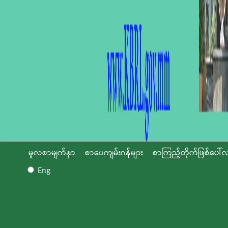
မူလစာမျက်နှာ
စာပေကျမ်းဂန်များ
စာကြည့်တိုက်ဖြစ်ပေါ်လ
Eng