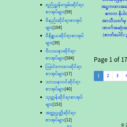
ရည်ညွှန်းကျမ်းဆိုင်ရာ
အဋ္ဌကထာအဖြေ
စာအုပ်များ
[59]
ဧကက နိပါ
ဝိနည်းဆိုင်ရာစာအုပ်
အာသီသဝဂ်မှ 
များ
[104]
ဏဝဂ်အဆုံး
(ဇာတ်ပေါင်း 
ဝိနိစ္ဆယဆိုင်ရာစာအုပ်
များ
[39]
ဝိပဿနာဆိုင်ရာ
စာအုပ်များ
[594]
Page
1
of
17
သြဝါဒကထာဆိုင်ရာ
စာအုပ်များ
[17]
1
2
3
သာသနာ၀င်ဆိုင်ရာ
စာအုပ်များ
[40]
သုတ္တန်ဆိုင်ရာစာအုပ်
များ
[153]
အတ္ထုပ္ပတ္တိဆိုင်ရာ
စာအုပ်များ
[12]
© 