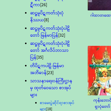
ဋီကာ
[26]
ဆဋ္ဌမူပိဋကတ်သုံးပုံ
ဂါထာတထော
နိဿယ
[8]
ဆဋ္ဌမူပိဋကတ်သုံးပုံပါဠိ
တော် မြန်မာပြန်
[32]
ဆဋ္ဌမူပိဋကတ်သုံးပုံပါဠိ
တော် အင်္ဂလိပ်ဘာသာ
ပြန်
[35]
တိပိဋကပါဠိ-မြန်မာ
အဘိဓာန်
[23]
သာသနာရေး၀န်ကြီးဌာန
မှ ထုတ်ဝေသော စာအုပ်
များ
ကုန်းဘောင
စာမေးပွဲဆိုင်ရာစာအုပ်
ရှာပုံတော်
များ
[18]