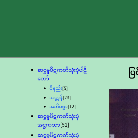
ဆဋ္ဌမူပိဋကတ်သုံးပုံပါဠိ
ပြ
တော်
ဝိနည်း
[5]
သုတ္တန်
[23]
အဘိဓမ္မာ
[12]
ဆဋ္ဌမူပိဋကတ်သုံးပုံ
အဋ္ဌကထာ
[51]
ဆဋ္ဌမူပိဋကတ်သုံးပုံ