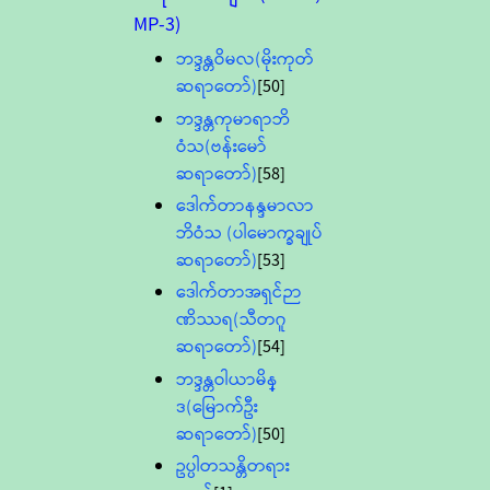
MP-3)
ဘဒ္ဒန္တဝိမလ(မိုးကုတ်
ဆရာတော်)
[50]
ဘဒ္ဒန္တကုမာရာဘိ
ဝံသ(ဗန်းမော်
ဆရာတော်)
[58]
ဒေါက်တာနန္ဒမာလာ
ဘိဝံသ (ပါမောက္ခချုပ်
ဆရာတော်)
[53]
ဒေါက်တာအရှင်ဉာ
ဏိဿရ(သီတဂူ
ဆရာတော်)
[54]
ဘဒ္ဒန္တဝါယာမိန္
ဒ(မြောက်ဦး
ဆရာတော်)
[50]
ဥပ္ပါတသန္တိတရား