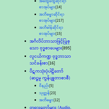
အထွေထွေဆိုင်ရာ
စာအုပ်များ
[14]
အဘိဓမ္မာဆိုင်ရာ
စာအုပ်များ
[217]
အဘိဓါန်ဆိုင်ရာ
စာအုပ်များ
[15]
အင်္ဂလိပ်ဘာသာဖြင့်ပြုစု
သော ဗုဒ္ဓစာပေများ
[895]
လူငယ်ကဏ္ဍ ဗုဒ္ဓဘာသာ
သင်ခန်းစာ
[16]
ပိဋကသုံးပုံပါဠိတော်
(ဆဋ္ဌမူ ကွန်ပျူတာစာစီ)
ဝိနည်း
[5]
သုတ္တန်
[23]
အဘိဓမ္မာ
[12]
တရားတော်များ (Audio,