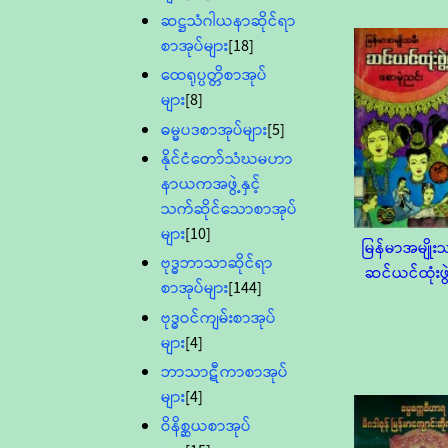
ဆဋ္ဌသံဂါယနာဆိုင်ရာ
စာအုပ်များ
[18]
ထေရုပ္ပတ္တိစာအုပ်
များ
[8]
ဓမ္မပဒစာအုပ်များ
[5]
နိုင်ငံတော်သံဃမဟာ
နာယကအဖွဲ့နှင့်
သက်ဆိုင်သောစာအုပ်
များ
[10]
မြန်မာအမျိုးသ
ဗုဒ္ဓဘာသာဆိုင်ရာ
ဆင်ယင်ထုံးဖွဲ့
စာအုပ်များ
[144]
ဗုဒ္ဓဝင်ကျမ်းစာအုပ်
များ
[4]
ဘာသာဋီကာစာအုပ်
များ
[4]
ဝိနိစ္ဆယစာအုပ်