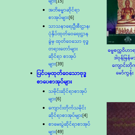
များ
[15]
အဘိဓမ္မာဆိုင်ရာ
စာအုပ်များ
[6]
သာသနာရေးဦးစီးဌာန၊
ပုံနှိပ်ထုတ်ဝေရေးဌာန
ခွဲမှ ထုတ်ဝေသော ဗုဒ္ဓ
တရားတော်များ
ဓမ္မစက္ကဝိဟာ
ဆိုင်ရာ စာအုပ်
ဒါဝုန်မြန်မ
များ
[39]
ကျောင်းတို
ပြင်ပမှထုတ်ဝေသောဗုဒ္ဓ
မော်ကွန်း
စာပေစာအုပ်များ
သမိုင်းဆိုင်ရာစာအုပ်
များ
[6]
ကျောင်းတိုက်သမိုင်း
ဆိုင်ရာစာအုပ်များ
[4]
စာမေးပွဲဆိုင်ရာစာအုပ်
များ
[49]