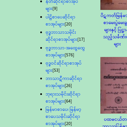
နီတိဆိုင်ရာစာအုပ်
များ
[9]
ပိဋကတ်မြန်မာ
ပါဠိစာပေဆိုင်ရာ
စာမေးပွဲမေးခွ
စာအုပ်များ
[20]
များနှင့် ပြဋ္ဌာ
ဗုဒ္ဓဘာသာသမိုင်း
သည့်သင်္ခဏ်
ဆိုင်ရာစာအုပ်များ
[17]
များ
ဗုဒ္ဓဘာသာ-အထွေထွေ
စာအုပ်များ
[576]
ဗုဒ္ဓဝင်ဆိုင်ရာစာအုပ်
များ
[53]
ဘာသာဋီကာဆိုင်ရာ
စာအုပ်များ
[26]
ဘုရားသမိုင်းဆိုင်ရာ
စာအုပ်များ
[64]
မြန်မာစာပေ၊ မြန်မာ့
စာပေသမိုင်းဆိုင်ရာ
ပထမငယ်တန
စာအုပ်များ
[20]
ဘာသာပြန်ဇ