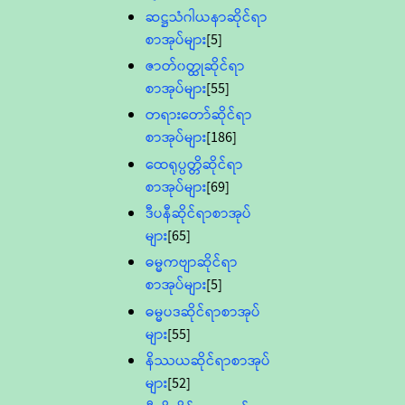
ဆဋ္ဌသံဂါယနာဆိုင်ရာ
စာအုပ်များ
[5]
ဇာတ်၀တ္ထုဆိုင်ရာ
စာအုပ်များ
[55]
တရားတော်ဆိုင်ရာ
စာအုပ်များ
[186]
ထေရုပ္ပတ္တိဆိုင်ရာ
စာအုပ်များ
[69]
ဒီပနီဆိုင်ရာစာအုပ်
များ
[65]
ဓမ္မကဗျာဆိုင်ရာ
စာအုပ်များ
[5]
ဓမ္မပဒဆိုင်ရာစာအုပ်
များ
[55]
နိဿယဆိုင်ရာစာအုပ်
များ
[52]