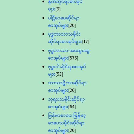
နီတိဆိုင်ရာစာအုပ်
များ
[9]
ပါဠိစာပေဆိုင်ရာ
စာအုပ်များ
[20]
ဗုဒ္ဓဘာသာသမိုင်း
ဆိုင်ရာစာအုပ်များ
[17]
ဗုဒ္ဓဘာသာ-အထွေထွေ
စာအုပ်များ
[576]
ဗုဒ္ဓဝင်ဆိုင်ရာစာအုပ်
များ
[53]
ဘာသာဋီကာဆိုင်ရာ
စာအုပ်များ
[26]
ဘုရားသမိုင်းဆိုင်ရာ
စာအုပ်များ
[64]
မြန်မာစာပေ၊ မြန်မာ့
စာပေသမိုင်းဆိုင်ရာ
စာအုပ်များ
[20]