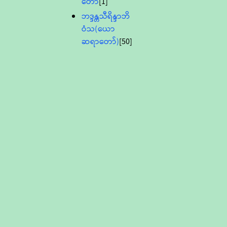
တော်
[1]
ဘဒ္ဒန္တသီရိန္ဒာဘိ
ဝံသ(ယော
ဆရာတော်)
[50]