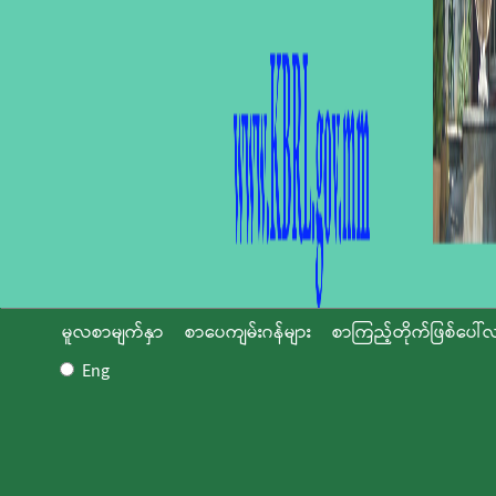
မူလစာမျက်နှာ
စာပေကျမ်းဂန်များ
စာကြည့်တိုက်ဖြစ်ပေါ်လ
Eng