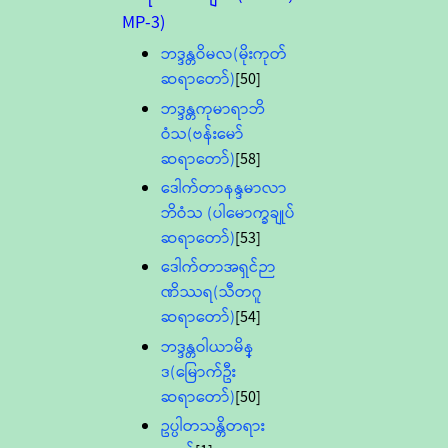
MP-3)
ဘဒ္ဒန္တဝိမလ(မိုးကုတ်
ဆရာတော်)
[50]
ဘဒ္ဒန္တကုမာရာဘိ
ဝံသ(ဗန်းမော်
ဆရာတော်)
[58]
ဒေါက်တာနန္ဒမာလာ
ဘိဝံသ (ပါမောက္ခချုပ်
ဆရာတော်)
[53]
ဒေါက်တာအရှင်ဉာ
ဏိဿရ(သီတဂူ
ဆရာတော်)
[54]
ဘဒ္ဒန္တဝါယာမိန္
ဒ(မြောက်ဦး
ဆရာတော်)
[50]
ဥပ္ပါတသန္တိတရား