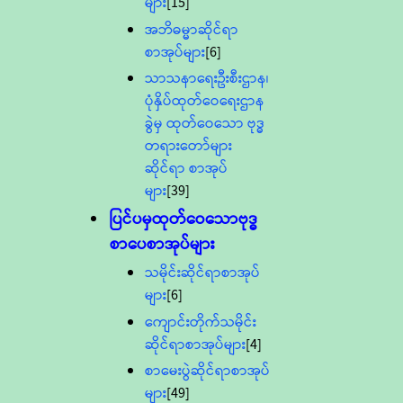
များ
[15]
အဘိဓမ္မာဆိုင်ရာ
စာအုပ်များ
[6]
သာသနာရေးဦးစီးဌာန၊
ပုံနှိပ်ထုတ်ဝေရေးဌာန
ခွဲမှ ထုတ်ဝေသော ဗုဒ္ဓ
တရားတော်များ
ဆိုင်ရာ စာအုပ်
များ
[39]
ပြင်ပမှထုတ်ဝေသောဗုဒ္ဓ
စာပေစာအုပ်များ
သမိုင်းဆိုင်ရာစာအုပ်
များ
[6]
ကျောင်းတိုက်သမိုင်း
ဆိုင်ရာစာအုပ်များ
[4]
စာမေးပွဲဆိုင်ရာစာအုပ်
များ
[49]