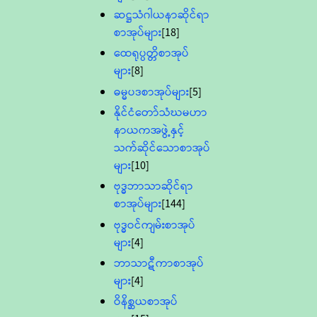
ဆဋ္ဌသံဂါယနာဆိုင်ရာ
စာအုပ်များ
[18]
ထေရုပ္ပတ္တိစာအုပ်
များ
[8]
ဓမ္မပဒစာအုပ်များ
[5]
နိုင်ငံတော်သံဃမဟာ
နာယကအဖွဲ့နှင့်
သက်ဆိုင်သောစာအုပ်
များ
[10]
ဗုဒ္ဓဘာသာဆိုင်ရာ
စာအုပ်များ
[144]
ဗုဒ္ဓဝင်ကျမ်းစာအုပ်
များ
[4]
ဘာသာဋီကာစာအုပ်
များ
[4]
ဝိနိစ္ဆယစာအုပ်