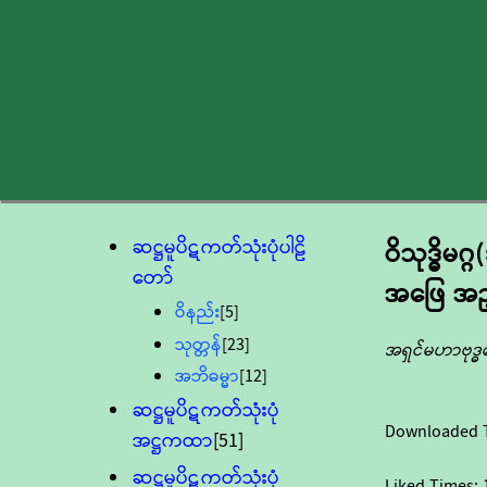
ဆဋ္ဌမူပိဋကတ်သုံးပုံပါဠိ
ဝိသုဒ္ဓိမဂ
တော်
အဖြေ အညွ
ဝိနည်း
[5]
သုတ္တန်
[23]
အရှင်မဟာဗုဒ
အဘိဓမ္မာ
[12]
ဆဋ္ဌမူပိဋကတ်သုံးပုံ
Downloaded 
အဋ္ဌကထာ
[51]
ဆဋ္ဌမူပိဋကတ်သုံးပုံ
Liked Times: