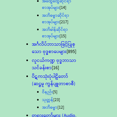
အထွေထွေဆိုင်ရာ
စာအုပ်များ
[14]
အဘိဓမ္မာဆိုင်ရာ
စာအုပ်များ
[217]
အဘိဓါန်ဆိုင်ရာ
စာအုပ်များ
[15]
အင်္ဂလိပ်ဘာသာဖြင့်ပြုစု
သော ဗုဒ္ဓစာပေများ
[895]
လူငယ်ကဏ္ဍ ဗုဒ္ဓဘာသာ
သင်ခန်းစာ
[16]
ပိဋကသုံးပုံပါဠိတော်
(ဆဋ္ဌမူ ကွန်ပျူတာစာစီ)
ဝိနည်း
[5]
သုတ္တန်
[23]
အဘိဓမ္မာ
[12]
တရားတော်များ (Audio,