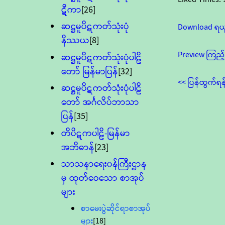
ဋီကာ
[26]
ဆဋ္ဌမူပိဋကတ်သုံးပုံ
Download ရယ
နိဿယ
[8]
Preview ကြည့်
ဆဋ္ဌမူပိဋကတ်သုံးပုံပါဠိ
တော် မြန်မာပြန်
[32]
<< ပြန်ထွက်ရန
ဆဋ္ဌမူပိဋကတ်သုံးပုံပါဠိ
တော် အင်္ဂလိပ်ဘာသာ
ပြန်
[35]
တိပိဋကပါဠိ-မြန်မာ
အဘိဓာန်
[23]
သာသနာရေး၀န်ကြီးဌာန
မှ ထုတ်ဝေသော စာအုပ်
များ
စာမေးပွဲဆိုင်ရာစာအုပ်
များ
[18]