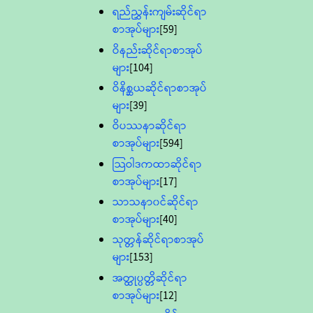
ရည်ညွှန်းကျမ်းဆိုင်ရာ
စာအုပ်များ
[59]
ဝိနည်းဆိုင်ရာစာအုပ်
များ
[104]
ဝိနိစ္ဆယဆိုင်ရာစာအုပ်
များ
[39]
ဝိပဿနာဆိုင်ရာ
စာအုပ်များ
[594]
သြဝါဒကထာဆိုင်ရာ
စာအုပ်များ
[17]
သာသနာ၀င်ဆိုင်ရာ
စာအုပ်များ
[40]
သုတ္တန်ဆိုင်ရာစာအုပ်
များ
[153]
အတ္ထုပ္ပတ္တိဆိုင်ရာ
စာအုပ်များ
[12]