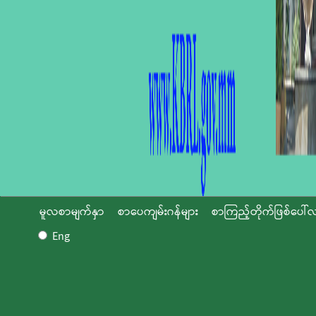
မူလစာမျက်နှာ
စာပေကျမ်းဂန်များ
စာကြည့်တိုက်ဖြစ်ပေါ်လ
Eng