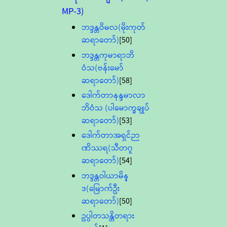
MP-3)
ဘဒ္ဒန္တဝိမလ(မိုးကုတ်
ဆရာတော်)
[50]
ဘဒ္ဒန္တကုမာရာဘိ
ဝံသ(ဗန်းမော်
ဆရာတော်)
[58]
ဒေါက်တာနန္ဒမာလာ
ဘိဝံသ (ပါမောက္ခချုပ်
ဆရာတော်)
[53]
ဒေါက်တာအရှင်ဉာ
ဏိဿရ(သီတဂူ
ဆရာတော်)
[54]
ဘဒ္ဒန္တဝါယာမိန္
ဒ(မြောက်ဦး
ဆရာတော်)
[50]
ဥပ္ပါတသန္တိတရား