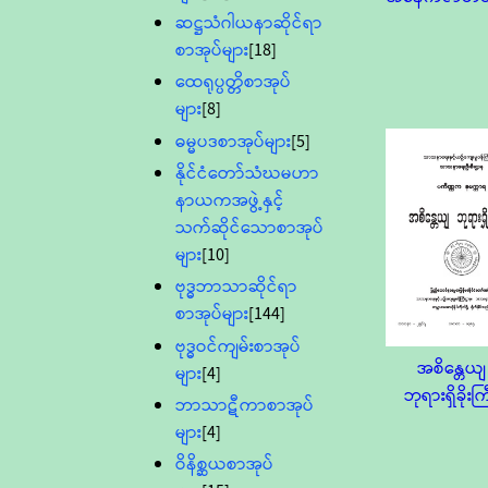
ဆဋ္ဌသံဂါယနာဆိုင်ရာ
စာအုပ်များ
[18]
ထေရုပ္ပတ္တိစာအုပ်
များ
[8]
ဓမ္မပဒစာအုပ်များ
[5]
နိုင်ငံတော်သံဃမဟာ
နာယကအဖွဲ့နှင့်
သက်ဆိုင်သောစာအုပ်
များ
[10]
ဗုဒ္ဓဘာသာဆိုင်ရာ
စာအုပ်များ
[144]
ဗုဒ္ဓဝင်ကျမ်းစာအုပ်
အစိန္တေယျ
များ
[4]
ဘုရားရှိခိုးကြ
ဘာသာဋီကာစာအုပ်
များ
[4]
ဝိနိစ္ဆယစာအုပ်