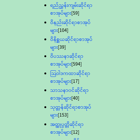
ရည်ညွှန်းကျမ်းဆိုင်ရာ
စာအုပ်များ
[59]
ဝိနည်းဆိုင်ရာစာအုပ်
များ
[104]
ဝိနိစ္ဆယဆိုင်ရာစာအုပ်
များ
[39]
ဝိပဿနာဆိုင်ရာ
စာအုပ်များ
[594]
သြဝါဒကထာဆိုင်ရာ
စာအုပ်များ
[17]
သာသနာ၀င်ဆိုင်ရာ
စာအုပ်များ
[40]
သုတ္တန်ဆိုင်ရာစာအုပ်
များ
[153]
အတ္ထုပ္ပတ္တိဆိုင်ရာ
စာအုပ်များ
[12]