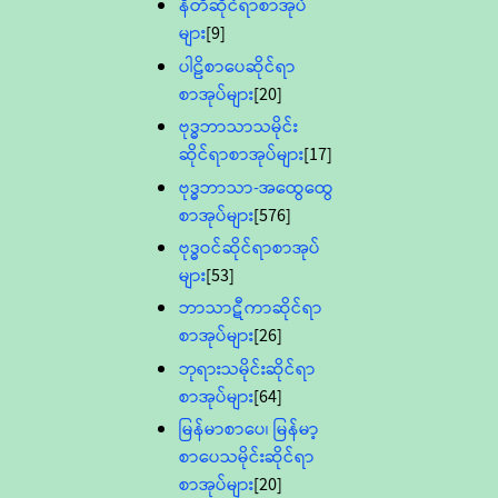
နီတိဆိုင်ရာစာအုပ်
များ
[9]
ပါဠိစာပေဆိုင်ရာ
စာအုပ်များ
[20]
ဗုဒ္ဓဘာသာသမိုင်း
ဆိုင်ရာစာအုပ်များ
[17]
ဗုဒ္ဓဘာသာ-အထွေထွေ
စာအုပ်များ
[576]
ဗုဒ္ဓဝင်ဆိုင်ရာစာအုပ်
များ
[53]
ဘာသာဋီကာဆိုင်ရာ
စာအုပ်များ
[26]
ဘုရားသမိုင်းဆိုင်ရာ
စာအုပ်များ
[64]
မြန်မာစာပေ၊ မြန်မာ့
စာပေသမိုင်းဆိုင်ရာ
စာအုပ်များ
[20]