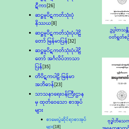
ဋီကာ
[26]
ဆဋ္ဌမူပိဋကတ်သုံးပုံ
နိဿယ
[8]
ဥပ္ပါတသန္တိ
ဆဋ္ဌမူပိဋကတ်သုံးပုံပါဠိ
ဝတ်ရွတ်စဉ
တော် မြန်မာပြန်
[32]
ဆဋ္ဌမူပိဋကတ်သုံးပုံပါဠိ
တော် အင်္ဂလိပ်ဘာသာ
ပြန်
[35]
တိပိဋကပါဠိ-မြန်မာ
အဘိဓာန်
[23]
သာသနာရေး၀န်ကြီးဌာန
မှ ထုတ်ဝေသော စာအုပ်
များ
စာမေးပွဲဆိုင်ရာစာအုပ်
ဗုဒ္ဓါဘိသေ
များ
[18]
အနေကဇာတင်ပ