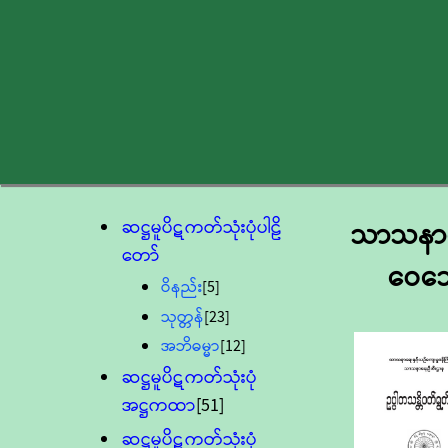
ဆဋ္ဌမူပိဋကတ်သုံးပုံပါဠိ
သာသနာရေး
တော်
ဝေသော
ဝိနည်း
[5]
သုတ္တန်
[23]
အဘိဓမ္မာ
[12]
ဆဋ္ဌမူပိဋကတ်သုံးပုံ
အဋ္ဌကထာ
[51]
ဆဋ္ဌမူပိဋကတ်သုံးပုံ