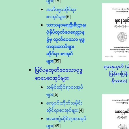
များ
[15]
အဘိဓမ္မာဆိုင်ရာ
စာအုပ်များ
[6]
သာသနာရေးဦးစီးဌာန၊
ပုံနှိပ်ထုတ်ဝေရေးဌာန
ခွဲမှ ထုတ်ဝေသော ဗုဒ္ဓ
တရားတော်များ
ဆိုင်ရာ စာအုပ်
များ
[39]
ရတနသုတ် (ပါ
ပြင်ပမှထုတ်ဝေသောဗုဒ္ဓ
မြန်မာပြန်
စာပေစာအုပ်များ
နိဿယ)
သမိုင်းဆိုင်ရာစာအုပ်
များ
[6]
ကျောင်းတိုက်သမိုင်း
ဆိုင်ရာစာအုပ်များ
[4]
စာမေးပွဲဆိုင်ရာစာအုပ်
များ
[49]