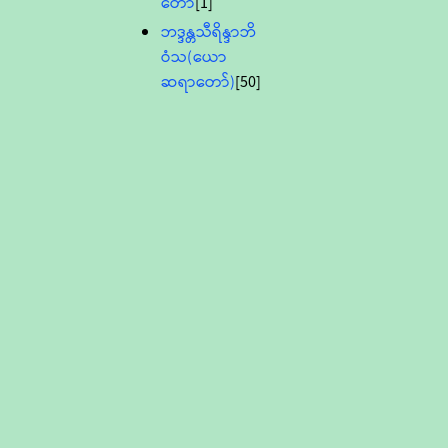
တော်
[1]
ဘဒ္ဒန္တသီရိန္ဒာဘိ
ဝံသ(ယော
ဆရာတော်)
[50]