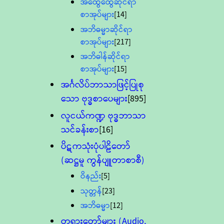
အထွေထွေဆိုင်ရာ
စာအုပ်များ
[14]
အဘိဓမ္မာဆိုင်ရာ
စာအုပ်များ
[217]
အဘိဓါန်ဆိုင်ရာ
စာအုပ်များ
[15]
အင်္ဂလိပ်ဘာသာဖြင့်ပြုစု
သော ဗုဒ္ဓစာပေများ
[895]
လူငယ်ကဏ္ဍ ဗုဒ္ဓဘာသာ
သင်ခန်းစာ
[16]
ပိဋကသုံးပုံပါဠိတော်
(ဆဋ္ဌမူ ကွန်ပျူတာစာစီ)
ဝိနည်း
[5]
သုတ္တန်
[23]
အဘိဓမ္မာ
[12]
တရားတော်များ (Audio,