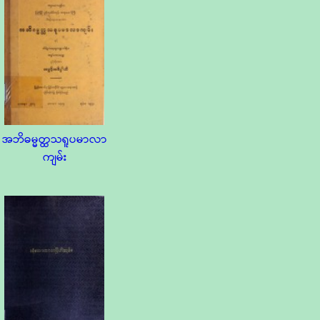
အဘိဓမ္မတ္ထသရူပမာလာ
ကျမ်း