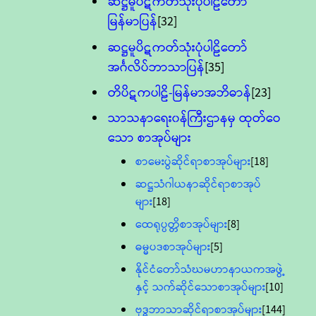
ဆဋ္ဌမူပိဋကတ်သုံးပုံပါဠိတော်
မြန်မာပြန်
[32]
ဆဋ္ဌမူပိဋကတ်သုံးပုံပါဠိတော်
အင်္ဂလိပ်ဘာသာပြန်
[35]
တိပိဋကပါဠိ-မြန်မာအဘိဓာန်
[23]
သာသနာရေး၀န်ကြီးဌာနမှ ထုတ်ဝေ
သော စာအုပ်များ
စာမေးပွဲဆိုင်ရာစာအုပ်များ
[18]
ဆဋ္ဌသံဂါယနာဆိုင်ရာစာအုပ်
များ
[18]
ထေရုပ္ပတ္တိစာအုပ်များ
[8]
ဓမ္မပဒစာအုပ်များ
[5]
နိုင်ငံတော်သံဃမဟာနာယကအဖွဲ့
နှင့် သက်ဆိုင်သောစာအုပ်များ
[10]
ဗုဒ္ဓဘာသာဆိုင်ရာစာအုပ်များ
[144]