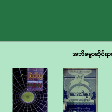
အဘိဓမ္မာဆိုင်ရာ