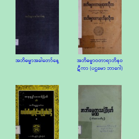
အဘိဓမ္မာအခါတော်နေ့
အဘိဓမ္မာဝတာရာဘိနဝ
ဋီကာ (ပဌမော ဘာဂေါ)