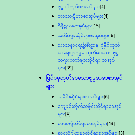
ဗုဒ္ဓဝင်ကျမ်းစာအုပ်များ
[4]
ဘာသာဋီကာစာအုပ်များ
[4]
ဝိနိစ္ဆယစာအုပ်များ
[15]
အဘိဓမ္မာဆိုင်ရာစာအုပ်များ
[6]
သာသနာရေးဦးစီးဌာန၊ ပုံနှိပ်ထုတ်
ဝေရေးဌာနခွဲမှ ထုတ်ဝေသော ဗုဒ္ဓ
တရားတော်များဆိုင်ရာ စာအုပ်
များ
[39]
ပြင်ပမှထုတ်ဝေသောဗုဒ္ဓစာပေစာအုပ်
များ
သမိုင်းဆိုင်ရာစာအုပ်များ
[6]
ကျောင်းတိုက်သမိုင်းဆိုင်ရာစာအုပ်
များ
[4]
စာမေးပွဲဆိုင်ရာစာအုပ်များ
[49]
ဆဋ္ဌသံဂါယနာဆိုင်ရာစာအုပ်များ
[5]