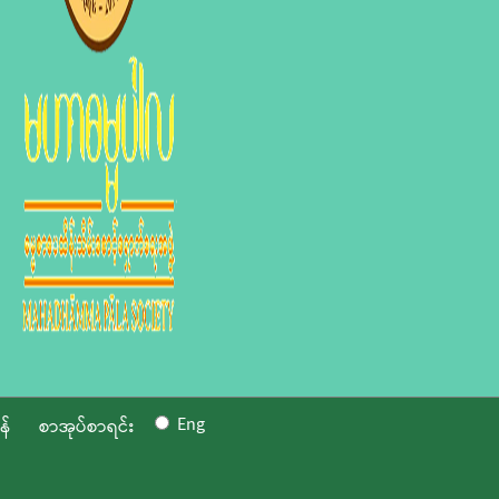
Eng
န်
စာအုပ်စာရင်း