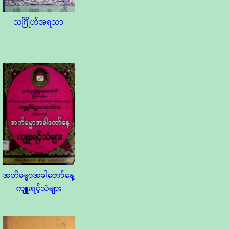
သင်္ဂြိုဟ်အရသာ
အဘိဓမ္မာအခါတော်နေ့
ကျူးရင့်သံများ