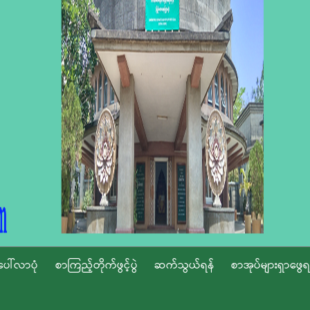
ပေါ်လာပုံ
စာကြည့်တိုက်ဖွင့်ပွဲ
ဆက်သွယ်ရန်
စာအုပ်များရှာဖွေရ