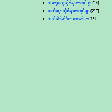
အထွေထွေဆိုင်ရာစာအုပ်များ
[14]
အဘိဓမ္မာဆိုင်ရာစာအုပ်များ
[217]
အဘိဓါန်ဆိုင်ရာစာအုပ်များ
[15]
အင်္ဂလိပ်ဘာသာဖြင့်ပြုစုသော ဗုဒ္ဓ
စာပေများ
[895]
လူငယ်ကဏ္ဍ ဗုဒ္ဓဘာသာ
သင်ခန်းစာ
[16]
ပိဋကသုံးပုံပါဠိတော် (ဆဋ္ဌမူ
ကွန်ပျူတာစာစီ)
ဝိနည်း
[5]
သုတ္တန်
[23]
အဘိဓမ္မာ
[12]
တရားတော်များ (Audio, MP-3)
ဘဒ္ဒန္တဝိမလ(မိုးကုတ်ဆရာတော်)