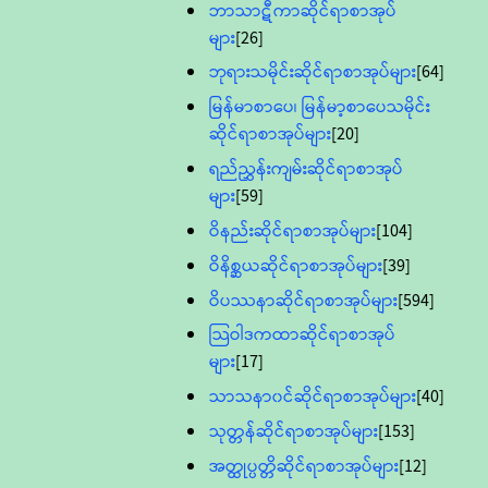
ဘာသာဋီကာဆိုင်ရာစာအုပ်
များ
[26]
ဘုရားသမိုင်းဆိုင်ရာစာအုပ်များ
[64]
မြန်မာစာပေ၊ မြန်မာ့စာပေသမိုင်း
ဆိုင်ရာစာအုပ်များ
[20]
ရည်ညွှန်းကျမ်းဆိုင်ရာစာအုပ်
များ
[59]
ဝိနည်းဆိုင်ရာစာအုပ်များ
[104]
ဝိနိစ္ဆယဆိုင်ရာစာအုပ်များ
[39]
ဝိပဿနာဆိုင်ရာစာအုပ်များ
[594]
သြဝါဒကထာဆိုင်ရာစာအုပ်
များ
[17]
သာသနာ၀င်ဆိုင်ရာစာအုပ်များ
[40]
သုတ္တန်ဆိုင်ရာစာအုပ်များ
[153]
အတ္ထုပ္ပတ္တိဆိုင်ရာစာအုပ်များ
[12]