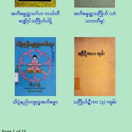
အဘိဓမ္မတ္ထသင်္ဂဟ လယ်တီ
အဘိဓမ္မတ္ထသင်္ဂြိုဟ် (ဟံ
မဏ္ဍိုင်သင်္ဂြိုဟ်ပါဌ်
သာဝတီမူ)
သိပ္ပံနည်းကျဗုဒ္ဓအဘိဓမ္မာ
သင်္ဂြိုဟ်ဋီကာ (၃) ကျမ်း
Page
1
of
15