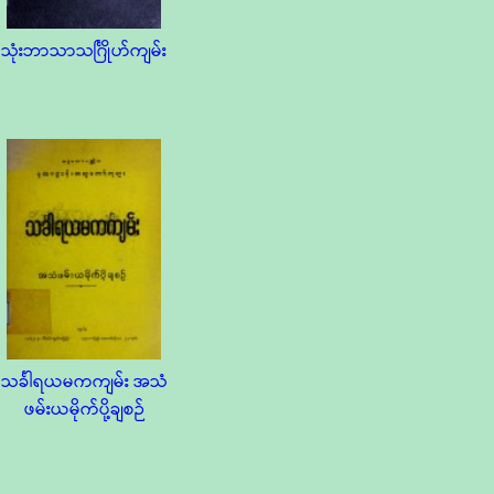
သုံးဘာသာသင်္ဂြိုဟ်ကျမ်း
သင်္ခါရယမကကျမ်း အသံ
ဖမ်းယမိုက်ပို့ချစဉ်