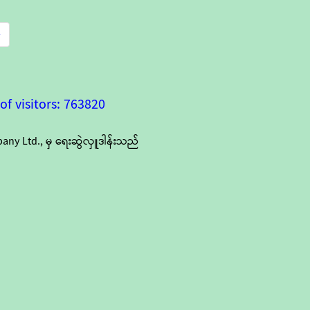
»
f visitors: 763820
y Ltd., မှ ရေးဆွဲလှူဒါန်းသည်