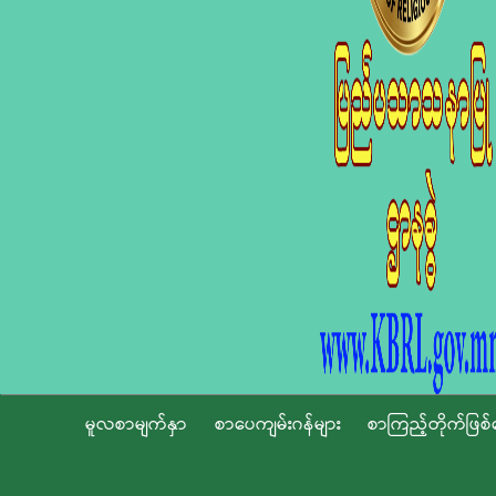
မူလစာမျက်နှာ
စာပေကျမ်းဂန်များ
စာကြည့်တိုက်ဖြစ်