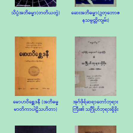
သိပ္ပံအဘိဓမ္မာ(တတိယတွဲ)
ဆေးအဘိဓမ္မာ(ဥတုဘောဇ
နသမ္ပတ္တိကျမ်း)
မောဟဝိစ္ဆေဒနီ (အဘိဓမ္မ
အုဂ်ဖိုရ်ဆရာတော်ဘုရား
မာတိကာပါဠိသဟိတာ)
ကြီး၏ သင်္ဂြိုဟ်ဘုရားရှိခိုး