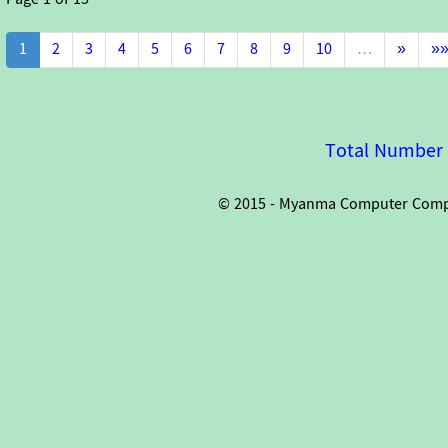
1
2
3
4
5
6
7
8
9
10
…
»
»
Total Number o
© 2015 - Myanma Computer Compan