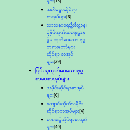
များ
[15]
အဘိဓမ္မာဆိုင်ရာ
စာအုပ်များ
[6]
သာသနာရေးဦးစီးဌာန၊
ပုံနှိပ်ထုတ်ဝေရေးဌာန
ခွဲမှ ထုတ်ဝေသော ဗုဒ္ဓ
တရားတော်များ
ဆိုင်ရာ စာအုပ်
များ
[39]
ပြင်ပမှထုတ်ဝေသောဗုဒ္ဓ
စာပေစာအုပ်များ
သမိုင်းဆိုင်ရာစာအုပ်
များ
[6]
ကျောင်းတိုက်သမိုင်း
ဆိုင်ရာစာအုပ်များ
[4]
စာမေးပွဲဆိုင်ရာစာအုပ်
များ
[49]