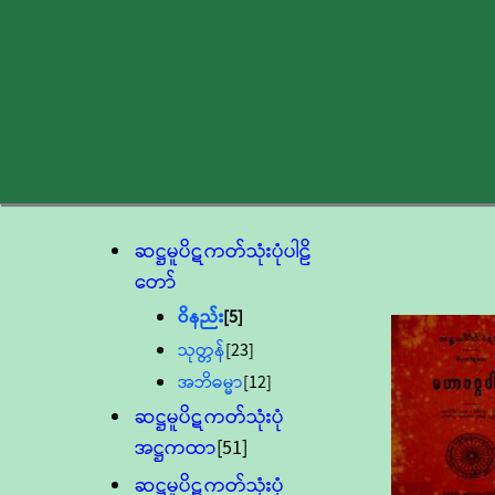
ဆဋ္ဌမူပိဋကတ်သုံးပုံပါဠိ
တော်
ဝိနည်း
[5]
သုတ္တန်
[23]
အဘိဓမ္မာ
[12]
ဆဋ္ဌမူပိဋကတ်သုံးပုံ
အဋ္ဌကထာ
[51]
ဆဋ္ဌမူပိဋကတ်သုံးပုံ