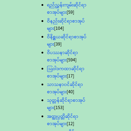
ရည်ညွှန်းကျမ်းဆိုင်ရာ
စာအုပ်များ
[59]
ဝိနည်းဆိုင်ရာစာအုပ်
များ
[104]
ဝိနိစ္ဆယဆိုင်ရာစာအုပ်
များ
[39]
ဝိပဿနာဆိုင်ရာ
စာအုပ်များ
[594]
သြဝါဒကထာဆိုင်ရာ
စာအုပ်များ
[17]
သာသနာ၀င်ဆိုင်ရာ
စာအုပ်များ
[40]
သုတ္တန်ဆိုင်ရာစာအုပ်
များ
[153]
အတ္ထုပ္ပတ္တိဆိုင်ရာ
စာအုပ်များ
[12]