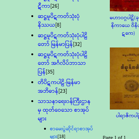
ဋီကာ
[26]
ဆဋ္ဌမူပိဋကတ်သုံးပုံ
မဟာ၀ဂ္ဂပါဠိ(ခု
နိဿယ
[8]
နိကာယေ ဝိနိ
ဋကေ)
ဆဋ္ဌမူပိဋကတ်သုံးပုံပါဠိ
တော် မြန်မာပြန်
[32]
ဆဋ္ဌမူပိဋကတ်သုံးပုံပါဠိ
တော် အင်္ဂလိပ်ဘာသာ
ပြန်
[35]
တိပိဋကပါဠိ-မြန်မာ
အဘိဓာန်
[23]
သာသနာရေး၀န်ကြီးဌာန
မှ ထုတ်ဝေသော စာအုပ်
ပါရာဇိကပါဠ
များ
စာမေးပွဲဆိုင်ရာစာအုပ်
များ
[18]
Page
1
of
1