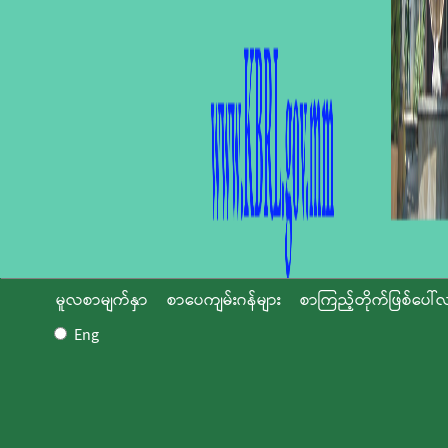
မူလစာမျက်နှာ
စာပေကျမ်းဂန်များ
စာကြည့်တိုက်ဖြစ်ပေါ်လ
Eng