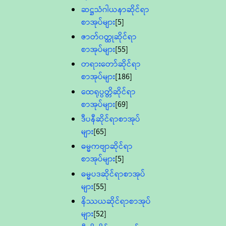
ဆဋ္ဌသံဂါယနာဆိုင်ရာ
စာအုပ်များ
[5]
ဇာတ်၀တ္ထုဆိုင်ရာ
စာအုပ်များ
[55]
တရားတော်ဆိုင်ရာ
စာအုပ်များ
[186]
ထေရုပ္ပတ္တိဆိုင်ရာ
စာအုပ်များ
[69]
ဒီပနီဆိုင်ရာစာအုပ်
များ
[65]
ဓမ္မကဗျာဆိုင်ရာ
စာအုပ်များ
[5]
ဓမ္မပဒဆိုင်ရာစာအုပ်
များ
[55]
နိဿယဆိုင်ရာစာအုပ်
များ
[52]