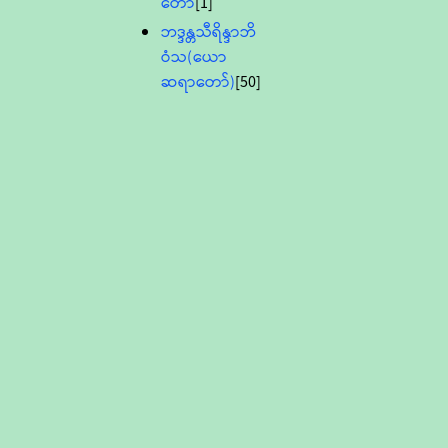
တော်
[1]
ဘဒ္ဒန္တသီရိန္ဒာဘိ
ဝံသ(ယော
ဆရာတော်)
[50]