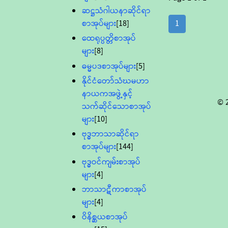
ဆဋ္ဌသံဂါယနာဆိုင်ရာ
စာအုပ်များ
[18]
1
ထေရုပ္ပတ္တိစာအုပ်
များ
[8]
ဓမ္မပဒစာအုပ်များ
[5]
နိုင်ငံတော်သံဃမဟာ
နာယကအဖွဲ့နှင့်
© 
သက်ဆိုင်သောစာအုပ်
များ
[10]
ဗုဒ္ဓဘာသာဆိုင်ရာ
စာအုပ်များ
[144]
ဗုဒ္ဓဝင်ကျမ်းစာအုပ်
များ
[4]
ဘာသာဋီကာစာအုပ်
များ
[4]
ဝိနိစ္ဆယစာအုပ်