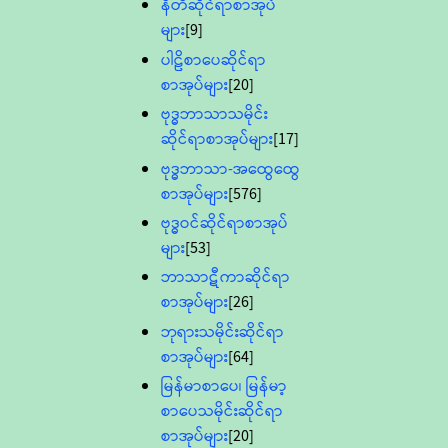
နီတိဆိုင်ရာစာအုပ်
များ
[9]
ပါဠိစာပေဆိုင်ရာ
စာအုပ်များ
[20]
ဗုဒ္ဓဘာသာသမိုင်း
ဆိုင်ရာစာအုပ်များ
[17]
ဗုဒ္ဓဘာသာ-အထွေထွေ
စာအုပ်များ
[576]
ဗုဒ္ဓဝင်ဆိုင်ရာစာအုပ်
များ
[53]
ဘာသာဋီကာဆိုင်ရာ
စာအုပ်များ
[26]
ဘုရားသမိုင်းဆိုင်ရာ
စာအုပ်များ
[64]
မြန်မာစာပေ၊ မြန်မာ့
စာပေသမိုင်းဆိုင်ရာ
စာအုပ်များ
[20]