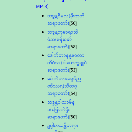
MP-3)
ဘဒ္ဒန္တဝိမလ(မိုးကုတ်
ဆရာတော်)
[50]
ဘဒ္ဒန္တကုမာရာဘိ
ဝံသ(ဗန်းမော်
ဆရာတော်)
[58]
ဒေါက်တာနန္ဒမာလာ
ဘိဝံသ (ပါမောက္ခချုပ်
ဆရာတော်)
[53]
ဒေါက်တာအရှင်ဉာ
ဏိဿရ(သီတဂူ
ဆရာတော်)
[54]
ဘဒ္ဒန္တဝါယာမိန္
ဒ(မြောက်ဦး
ဆရာတော်)
[50]
ဥပ္ပါတသန္တိတရား