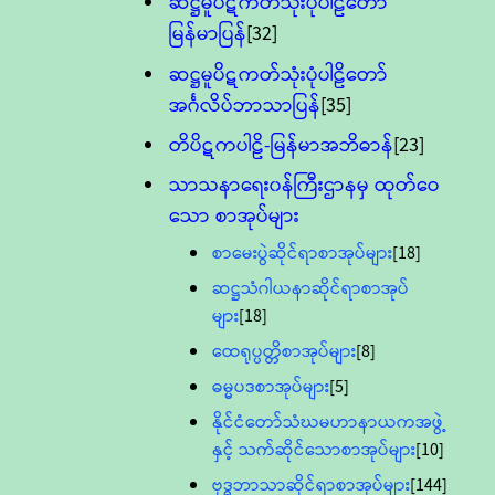
ဆဋ္ဌမူပိဋကတ်သုံးပုံပါဠိတော်
မြန်မာပြန်
[32]
ဆဋ္ဌမူပိဋကတ်သုံးပုံပါဠိတော်
အင်္ဂလိပ်ဘာသာပြန်
[35]
တိပိဋကပါဠိ-မြန်မာအဘိဓာန်
[23]
သာသနာရေး၀န်ကြီးဌာနမှ ထုတ်ဝေ
သော စာအုပ်များ
စာမေးပွဲဆိုင်ရာစာအုပ်များ
[18]
ဆဋ္ဌသံဂါယနာဆိုင်ရာစာအုပ်
များ
[18]
ထေရုပ္ပတ္တိစာအုပ်များ
[8]
ဓမ္မပဒစာအုပ်များ
[5]
နိုင်ငံတော်သံဃမဟာနာယကအဖွဲ့
နှင့် သက်ဆိုင်သောစာအုပ်များ
[10]
ဗုဒ္ဓဘာသာဆိုင်ရာစာအုပ်များ
[144]