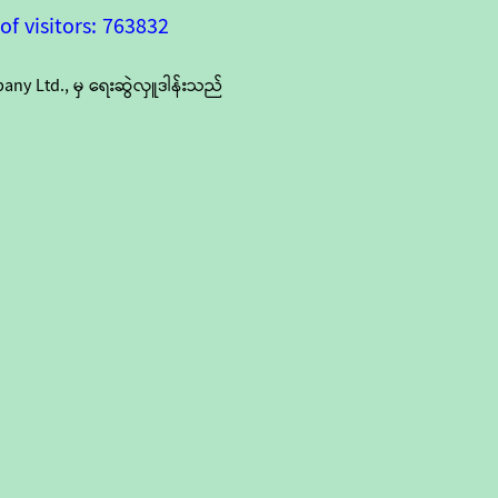
f visitors: 763832
y Ltd., မှ ရေးဆွဲလှူဒါန်းသည်