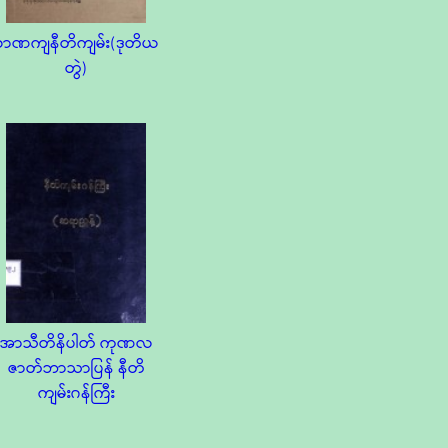
စာဏကျနီတိကျမ်း(ဒုတိယ
တွဲ)
အာသီတိနိပါတ် ကုဏလ
ဇာတ်ဘာသာပြန် နီတိ
ကျမ်းဂန်ကြီး