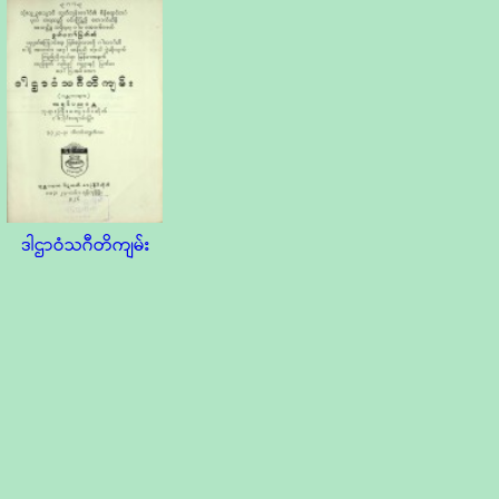
ဒါဌာဝံသဂီတိကျမ်း