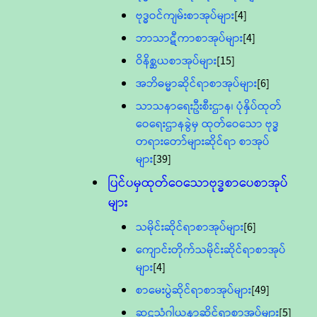
ဗုဒ္ဓဝင်ကျမ်းစာအုပ်များ
[4]
ဘာသာဋီကာစာအုပ်များ
[4]
ဝိနိစ္ဆယစာအုပ်များ
[15]
အဘိဓမ္မာဆိုင်ရာစာအုပ်များ
[6]
သာသနာရေးဦးစီးဌာန၊ ပုံနှိပ်ထုတ်
ဝေရေးဌာနခွဲမှ ထုတ်ဝေသော ဗုဒ္ဓ
တရားတော်များဆိုင်ရာ စာအုပ်
များ
[39]
ပြင်ပမှထုတ်ဝေသောဗုဒ္ဓစာပေစာအုပ်
များ
သမိုင်းဆိုင်ရာစာအုပ်များ
[6]
ကျောင်းတိုက်သမိုင်းဆိုင်ရာစာအုပ်
များ
[4]
စာမေးပွဲဆိုင်ရာစာအုပ်များ
[49]
ဆဋ္ဌသံဂါယနာဆိုင်ရာစာအုပ်များ
[5]