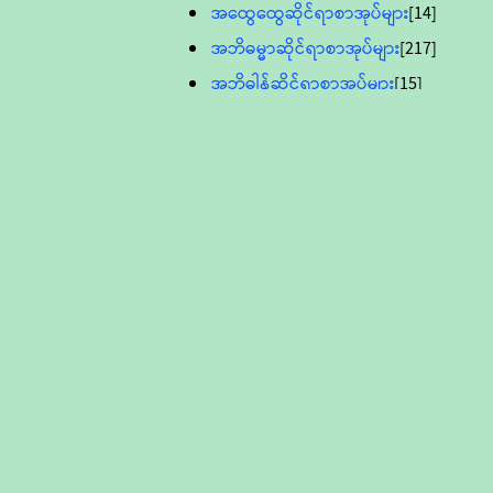
အထွေထွေဆိုင်ရာစာအုပ်များ
[14]
အဘိဓမ္မာဆိုင်ရာစာအုပ်များ
[217]
အဘိဓါန်ဆိုင်ရာစာအုပ်များ
[15]
အင်္ဂလိပ်ဘာသာဖြင့်ပြုစုသော ဗုဒ္ဓ
စာပေများ
[895]
လူငယ်ကဏ္ဍ ဗုဒ္ဓဘာသာ
သင်ခန်းစာ
[16]
ပိဋကသုံးပုံပါဠိတော် (ဆဋ္ဌမူ
ကွန်ပျူတာစာစီ)
ဝိနည်း
[5]
သုတ္တန်
[23]
အဘိဓမ္မာ
[12]
တရားတော်များ (Audio, MP-3)
ဘဒ္ဒန္တဝိမလ(မိုးကုတ်ဆရာတော်)