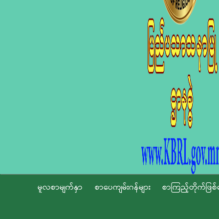
မူလစာမျက်နှာ
စာပေကျမ်းဂန်များ
စာကြည့်တိုက်ဖြစ်