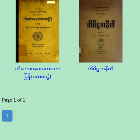
ဟိတောပဒေသဘာသာ
တိပိဋကနီတိ
ပြန်(ပထမတွဲ)
Page
1
of
1
1