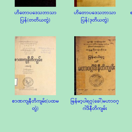
ဟိတောပဒေသဘာသာ
ဟိတောပဒေသဘာသာ
ပြန်(တတိယတွဲ)
ပြန်(ဒုတိယတွဲ)
စာဏကျနီတိကျမ်း(ပထမ
မြန်မာ့ပါရဂူ(ခေါ်)မဟာဝဂ္
တွဲ)
ဂါဒိနီတိကျမ်း