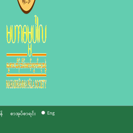
Eng
န်
စာအုပ်စာရင်း