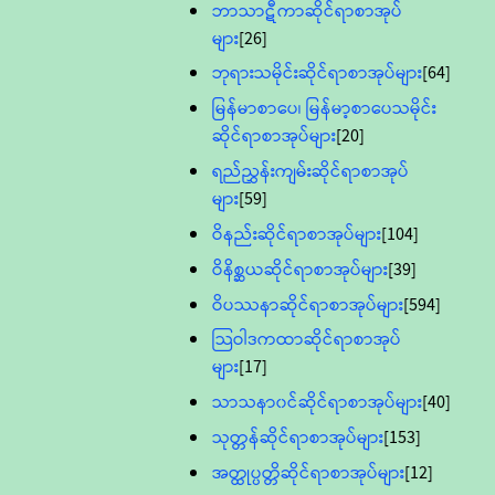
ဘာသာဋီကာဆိုင်ရာစာအုပ်
များ
[26]
ဘုရားသမိုင်းဆိုင်ရာစာအုပ်များ
[64]
မြန်မာစာပေ၊ မြန်မာ့စာပေသမိုင်း
ဆိုင်ရာစာအုပ်များ
[20]
ရည်ညွှန်းကျမ်းဆိုင်ရာစာအုပ်
များ
[59]
ဝိနည်းဆိုင်ရာစာအုပ်များ
[104]
ဝိနိစ္ဆယဆိုင်ရာစာအုပ်များ
[39]
ဝိပဿနာဆိုင်ရာစာအုပ်များ
[594]
သြဝါဒကထာဆိုင်ရာစာအုပ်
များ
[17]
သာသနာ၀င်ဆိုင်ရာစာအုပ်များ
[40]
သုတ္တန်ဆိုင်ရာစာအုပ်များ
[153]
အတ္ထုပ္ပတ္တိဆိုင်ရာစာအုပ်များ
[12]