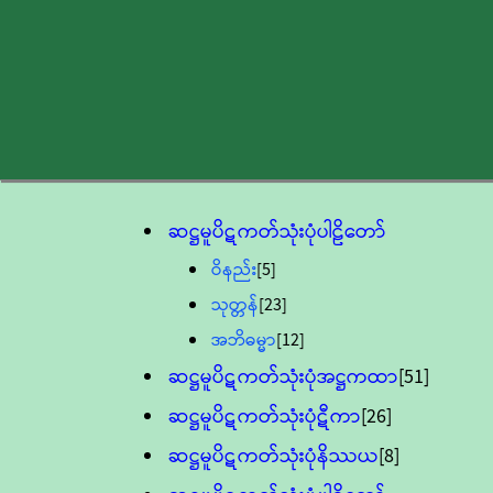
ဆဋ္ဌမူပိဋကတ်သုံးပုံပါဠိတော်
ဝိနည်း
[5]
သုတ္တန်
[23]
အဘိဓမ္မာ
[12]
ဆဋ္ဌမူပိဋကတ်သုံးပုံအဋ္ဌကထာ
[51]
ဆဋ္ဌမူပိဋကတ်သုံးပုံဋီကာ
[26]
ဆဋ္ဌမူပိဋကတ်သုံးပုံနိဿယ
[8]