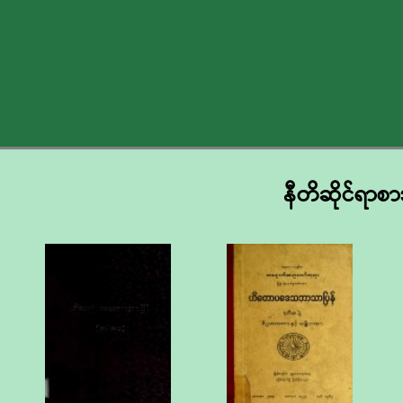
နီတိဆိုင်ရာစာ