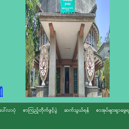
ပေါ်လာပုံ
စာကြည့်တိုက်ဖွင့်ပွဲ
ဆက်သွယ်ရန်
စာအုပ်များရှာဖွေရ