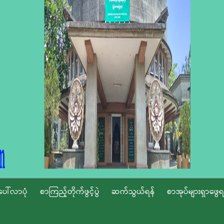
ပေါ်လာပုံ
စာကြည့်တိုက်ဖွင့်ပွဲ
ဆက်သွယ်ရန်
စာအုပ်များရှာဖွေရ