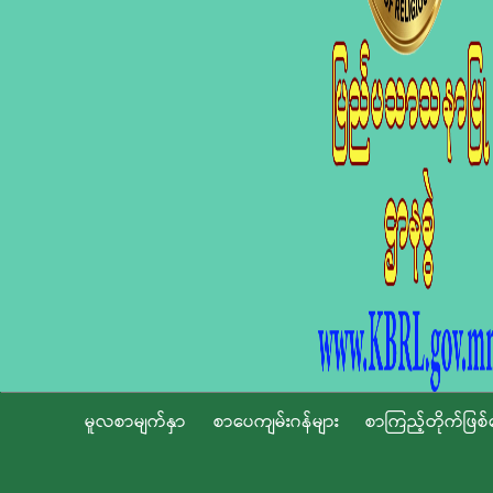
မူလစာမျက်နှာ
စာပေကျမ်းဂန်များ
စာကြည့်တိုက်ဖြစ်