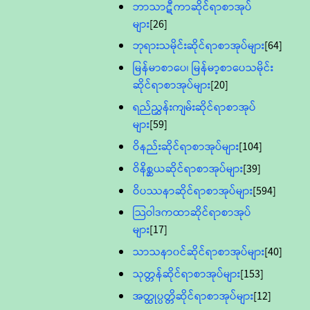
ဘာသာဋီကာဆိုင်ရာစာအုပ်
များ
[26]
ဘုရားသမိုင်းဆိုင်ရာစာအုပ်များ
[64]
မြန်မာစာပေ၊ မြန်မာ့စာပေသမိုင်း
ဆိုင်ရာစာအုပ်များ
[20]
ရည်ညွှန်းကျမ်းဆိုင်ရာစာအုပ်
များ
[59]
ဝိနည်းဆိုင်ရာစာအုပ်များ
[104]
ဝိနိစ္ဆယဆိုင်ရာစာအုပ်များ
[39]
ဝိပဿနာဆိုင်ရာစာအုပ်များ
[594]
သြဝါဒကထာဆိုင်ရာစာအုပ်
များ
[17]
သာသနာ၀င်ဆိုင်ရာစာအုပ်များ
[40]
သုတ္တန်ဆိုင်ရာစာအုပ်များ
[153]
အတ္ထုပ္ပတ္တိဆိုင်ရာစာအုပ်များ
[12]