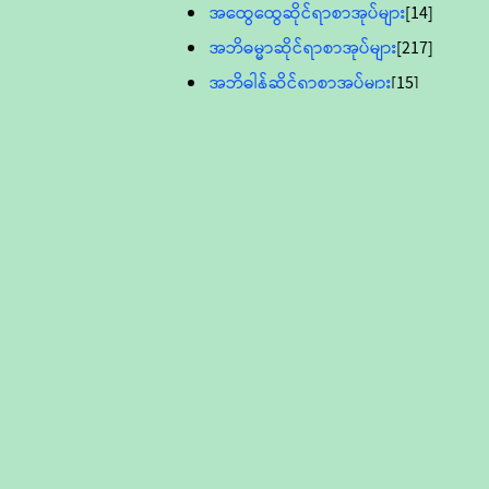
အထွေထွေဆိုင်ရာစာအုပ်များ
[14]
အဘိဓမ္မာဆိုင်ရာစာအုပ်များ
[217]
အဘိဓါန်ဆိုင်ရာစာအုပ်များ
[15]
အင်္ဂလိပ်ဘာသာဖြင့်ပြုစုသော ဗုဒ္ဓ
စာပေများ
[895]
လူငယ်ကဏ္ဍ ဗုဒ္ဓဘာသာ
သင်ခန်းစာ
[16]
ပိဋကသုံးပုံပါဠိတော် (ဆဋ္ဌမူ
ကွန်ပျူတာစာစီ)
ဝိနည်း
[5]
သုတ္တန်
[23]
အဘိဓမ္မာ
[12]
တရားတော်များ (Audio, MP-3)
ဘဒ္ဒန္တဝိမလ(မိုးကုတ်ဆရာတော်)