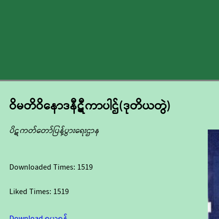
ဝိမတိဝိနောဒနီဋီကာပါဌ်(ဒုတိယတွဲ)
ပိဋကတ်တော်ပြန့်ပွားရေးဌာန
Downloaded Times:
1519
Liked Times:
1519
Download ရယူရန်