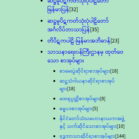
ဆဋ္ဌမူပိဋကတ်သုံးပုံပါဠိတော်
မြန်မာပြန်
[32]
ဆဋ္ဌမူပိဋကတ်သုံးပုံပါဠိတော်
အင်္ဂလိပ်ဘာသာပြန်
[35]
တိပိဋကပါဠိ-မြန်မာအဘိဓာန်
[23]
သာသနာရေး၀န်ကြီးဌာနမှ ထုတ်ဝေ
သော စာအုပ်များ
စာမေးပွဲဆိုင်ရာစာအုပ်များ
[18]
ဆဋ္ဌသံဂါယနာဆိုင်ရာစာအုပ်
များ
[18]
ထေရုပ္ပတ္တိစာအုပ်များ
[8]
ဓမ္မပဒစာအုပ်များ
[5]
နိုင်ငံတော်သံဃမဟာနာယကအဖွဲ့
နှင့် သက်ဆိုင်သောစာအုပ်များ
[10]
ဗုဒ္ဓဘာသာဆိုင်ရာစာအုပ်များ
[144]