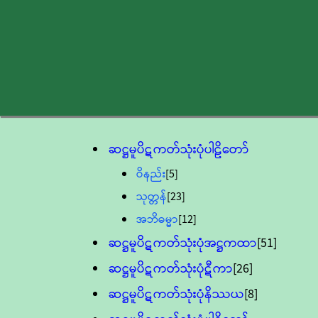
ဆဋ္ဌမူပိဋကတ်သုံးပုံပါဠိတော်
ဝိနည်း
[5]
သုတ္တန်
[23]
အဘိဓမ္မာ
[12]
ဆဋ္ဌမူပိဋကတ်သုံးပုံအဋ္ဌကထာ
[51]
ဆဋ္ဌမူပိဋကတ်သုံးပုံဋီကာ
[26]
ဆဋ္ဌမူပိဋကတ်သုံးပုံနိဿယ
[8]