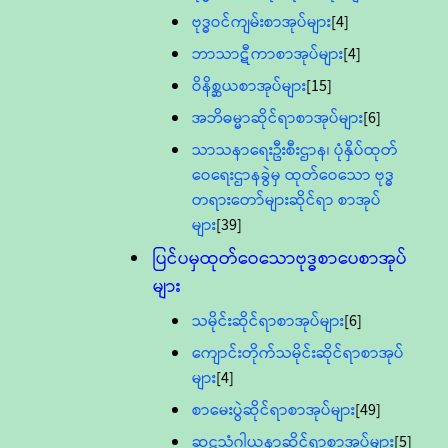
ဗုဒ္ဓဝင်ကျမ်းစာအုပ်များ
[4]
ဘာသာဋီကာစာအုပ်များ
[4]
ဝိနိစ္ဆယစာအုပ်များ
[15]
အဘိဓမ္မာဆိုင်ရာစာအုပ်များ
[6]
သာသနာရေးဦးစီးဌာန၊ ပုံနှိပ်ထုတ်
ဝေရေးဌာနခွဲမှ ထုတ်ဝေသော ဗုဒ္ဓ
တရားတော်များဆိုင်ရာ စာအုပ်
များ
[39]
ပြင်ပမှထုတ်ဝေသောဗုဒ္ဓစာပေစာအုပ်
များ
သမိုင်းဆိုင်ရာစာအုပ်များ
[6]
ကျောင်းတိုက်သမိုင်းဆိုင်ရာစာအုပ်
များ
[4]
စာမေးပွဲဆိုင်ရာစာအုပ်များ
[49]
ဆဋ္ဌသံဂါယနာဆိုင်ရာစာအုပ်များ
[5]