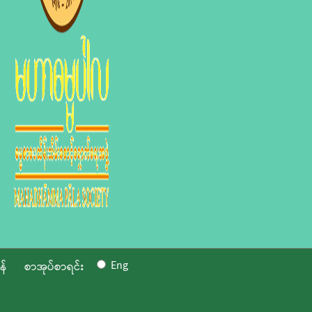
Eng
န်
စာအုပ်စာရင်း