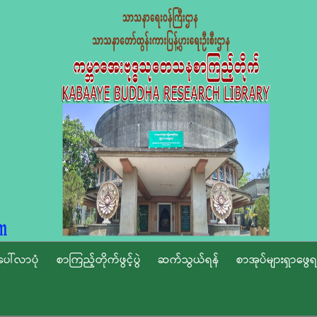
ပေါ်လာပုံ
စာကြည့်တိုက်ဖွင့်ပွဲ
ဆက်သွယ်ရန်
စာအုပ်များရှာဖွေရ