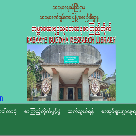
ပေါ်လာပုံ
စာကြည့်တိုက်ဖွင့်ပွဲ
ဆက်သွယ်ရန်
စာအုပ်များရှာဖွေရ