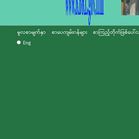
မူလစာမျက်နှာ
စာပေကျမ်းဂန်များ
စာကြည့်တိုက်ဖြစ်ပေါ်လ
Eng