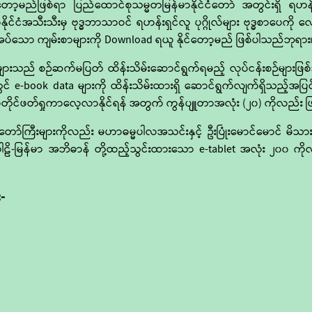
ာ့မည်ဖြစ်ရာ ပြည်ထောင်စုသမ္မတမြန်မာနိုင်ငံတော် အတွင်းရှိ ရဟန်
နိုင်ငံအသီးသီးမှ ဗုဒ္ဓဘာသာဝင် ရဟန်းရှင်လူ ပုဂ္ဂိုလ်များ ဗုဒ္ဓစာပေက
ိုအပ်သော ကျမ်းစာများကို Download ရယူ နိုင်တော့မည် ဖြစ်ပါသည်ဘုရား
ုင်များသည် စဉ်ဆက်မပြတ် ထိန်းသိမ်းဆောင်ရွက်ရမည့် လုပ်ငန်းစဉ်မျာ
 တွင် e-book data များကို ထိန်းသိမ်းထားရှိ ဆောင်ရွက်လျက်ရှိသည့်အ
ိုင်ဖတ်ရှုကာလေ့လာနိုင်ရန် အတွက် ကွန်ပျူတာအလုံး (၂၀) ကိုလည်း ဖြ
များကိုလည်း မဟာဓမ္မပါလအသင်းနှင့် ဦးပြုံးမောင်မောင် မိသားစုတို့
ိ-မြန်မာ အဘိဓာန် တို့ထည့်သွင်းထားသော e-tablet အလုံး ၂၀၀ ကိုလ
-
ဒ္ဓ၏အဆုံးအမ ဒေသနာတရား တို့ကို အနှစ်ချုပ်ပါက သီလ၊ သမာဓိနှင့် ပညာ” 
ြား၍ သိခြင်းဖြစ်ပြီး အမြင့်ဆုံးအဆင့်မှာ သစ္စာလေးပါး တရားတို့ကို ထို
ီလ အခြေခံသော ပညာ အရည်အသွေးသည် စစ်မှန်သော အောင်မြင်မှုကိ
နက ယနေ့ဖွင့်လှစ် လိုက်သော Website (www.KBRL.gov.mm) မှတစ်ဆင့
အသိသို့” ဆိုက်ရောက်ပြီး လောကလူသားအားလုံးတို့၏ အန္တိမပန်းတိုင်ဖြစ်သော 