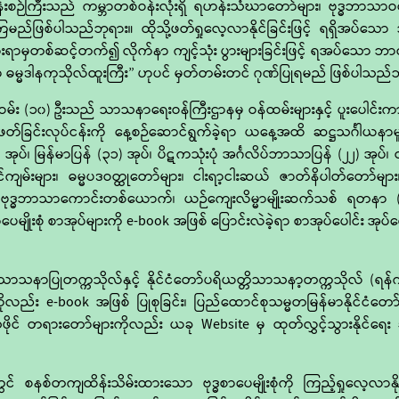
ငန်းစဉ်ကြီးသည် ကမ္ဘာတစ်ဝန်းလုံးရှိ ရဟန်းသံဃာတော်များ၊ ဗုဒ္ဓဘာသာဝ
ြမည်ဖြစ်ပါသည်ဘုရား။ ထိုသို့ဖတ်ရှုလေ့လာနိုင်ခြင်းဖြင့် ရရှိအ
ပွားရာမှတစ်ဆင့်တက်၍ လိုက်နာ ကျင့်သုံး ပွားများခြင်းဖြင့် ရအပ်သော
 ဓမ္မဒါနကုသိုလ်ထူးကြီး” ဟုပင် မှတ်တမ်းတင် ဂုဏ်ပြုရမည် ဖြစ်ပါသည်
း (၁၀) ဦးသည် သာသနာရေးဝန်ကြီးဌာနမှ ဝန်ထမ်းများနှင့် ပူးပေါင်းကာ 
ခြင်းလုပ်ငန်းကို နေ့စဉ်ဆောင်ရွက်ခဲ့ရာ ယနေ့အထိ ဆဋ္ဌသင်္ဂါယနာမူ 
်၊ မြန်မာပြန် (၃၁) အုပ်၊ ပိဋကသုံးပုံ အင်္ဂလိပ်ဘာသာပြန် (၂၂) အုပ်
မ်းများ၊ ဓမ္မပဒဝတ္ထုတော်များ၊ ငါးရာ့ငါးဆယ် ဇာတ်နိပါတ်တော်များ၊
ီ၊ ဗုဒ္ဓဘာသာကောင်းတစ်ယောက်၊ ယဉ်ကျေးလိမ္မာမျိုးဆက်သစ် ရတနာ (အ
ပေမျိုးစုံ စာအုပ်များကို e-book အဖြစ် ပြောင်းလဲခဲ့ရာ စာအုပ်ပေါင်း အုပ
ပြုတက္ကသိုလ်နှင့် နိုင်ငံတော်ပရိယတ္တိသာသနာ့တက္ကသိုလ် (ရန်ကုန်
းကိုလည်း e-book အဖြစ် ပြုစုခြင်း၊ ပြည်ထောင်စုသမ္မတမြန်မာနိုင်ငံတ
င် တရားတော်များကိုလည်း ယခု Website မှ ထုတ်လွှင့်သွားနိုင်ရ
 စနစ်တကျထိန်းသိမ်းထားသော ဗုဒ္ဓစာပေမျိုးစုံကို ကြည့်ရှုလေ့လာ