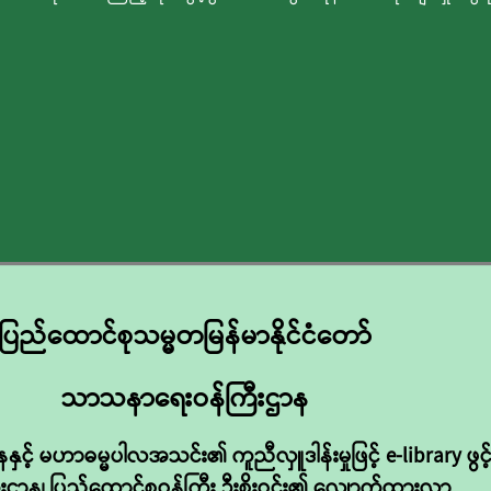
ပြည်ထောင်စုသမ္မတမြန်မာနိုင်ငံတော်
သာသနာရေးဝန်ကြီးဌာန
ှင့် မဟာဓမ္မပါလအသင်း၏ ကူညီလှူဒါန်းမှုဖြင့် e-library ဖ
းဌာန၊ ပြည်ထောင်စုဝန်ကြီး ဦးစိုးဝင်း၏ လျှောက်ထားလွှာ