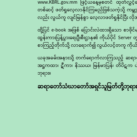
www.KBRL.gov.mm ဖြင့်ယနေ့မှစတင် ထုတ်လွှင့်တေ
တစ်ဆင့် ဖတ်ရှုလေ့လာနိုင်ကြမည်ဖြစ်သကဲ့သို့ ကမ္ဘာ့
လည်း လွယ်ကူ လျင်မြန်စွာ လေ့လာဖတ်ရှုနိုင်ပြီး လ
ထို့ပြင် e-book အဖြစ် ပြောင်းလဲထားရှိသော စာဖိ
ထွန်းကားပြန့်ပွားရေးဦးစီးဌာန၏ ကိုယ်ပိုင် Server
စာကြည့်တိုက်သို့ လာရောက်၍ လွယ်လင့်တကူ ကိုယ်တ
ယခုအခမ်းအနားသို့ တက်ရောက်လာကြသည့် ဆရာတော်ကြီး
အဋ္ဌကထာ၊ ဋီကာ၊ နိဿယ၊ မြန်မာပြန်၊ တိပိဋက ပါဠ
ဘုရား။
ဆရာတော်သံဃာတော်အရှင်သူမြတ်တို့ဘုရား
နိဂုံးချုပ်အားဖြင့် လျှောက်ထားရပါလျှင်“ မြတ်ဗု
အနိမ့်ဆုံးအဆင့်သည် ကောင်းမှု၊ မကောင်းမှုကို ခွဲခ
ပညာသည်လည်း “သီလ ပညာဏတော ဇယံ- ကိုယ်ကျင့်သ
အတိုင်း ဘုရားတပည့်တော်တို့ သာသနာရေးဝန်ကြီးဌာ
ပတ္တိ ကျင့်စဉ်သို့၊ ပဋိပတ္တိ ကျင့်စဉ်မှသည် ပဋိဝေဓ