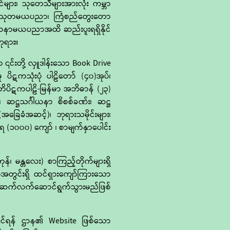
င်များ၊ သုတေသီများအားလုံး ကမ္ဘာ
ပ်သော သုတမယပညာ၊ ကြံစည်တွေးတော
 ဘာဝနာမယပညာအထိ ဆည်းပူးရရှိနိုင်
ဘုရား။
၎င်းတို့ လှူဒါန်းသော Book Drive
ပိဋကသုံးပုံ ပါဠိတော် (၄၀)အုပ်၊
၊ တိပိဋကပါဠိ-မြန်မာ အဘိဓာန် (၂၃)
 ဆဋ္ဌသင်္ဂါယနာ စိစစ်ခဏ်း၊ ဆဋ္ဌ
ခြေခံအဆင့်)၊ ဘုရားသမိုင်းများ၊
်ရေ (၁၀၀၀) ကျော် ၊ စာမျက်နှာပေါင်း
၊ မန္တလေး) စာကြည့်တိုက်များရှိ
ော်အတွင်းရှိ ထင်ရှားကျော်ကြားသော
ေး ဆက်လက်ဆောင်ရွက်သွားမည်ဖြစ်
နိုင်ရန် ဌာန၏ Website ဖြစ်သော