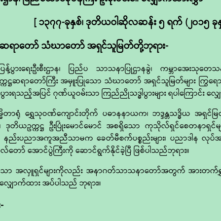
[ ၁၃၇၇-ခုနှစ်၊ ဒုတိယဝါဆိုလဆန်း ၅ ရက် (၂၀၁၅ ခုနှစ်
ဆရာတော် သံဃာတော် အရှင်သူမြတ်တို့ဘုရား-
်ပွားရေးဦးစီးဌာန၊ ပြည်ပ သာသနာပြုဌာနခွဲ၊ ကမ္ဘာအေးသုတေသနစာက
ကဋ္ဌဆရာတော်ကြီး အမှူးပြုသော သံဃာတော် အရှင်သူမြတ်များ ကြွရောက
ပွားရသည့်အပြင် ဂုဏ်ယူဝမ်းသာ ကြည်ညိုသဒ္ဓါပွားများ ရပါကြောင်း လ
ပုညနိမ္မိတာရုံ ရွှေသုဝဏ်ကျောင်းတိုက် ပဓာနနာယက၊ ဘဒ္ဒန္တသဒ္ဓိယ အရှင
်ဦး၊ ဒုတိယဥက္ကဋ္ဌ ဦးပြုံးမောင်မောင် အစရှိသော ကုသိုလ်ရှင်စေတနာရ
ာန်ဖြင့် နည်းပညာအကူအညီသာမက ခေတ်မီစက်ပစ္စည်းများ၊ ပညာဒါန လု
လ်တော် အောင်ပွဲကြီးကို ဆောင်ရွက်နိုင်ခဲ့ပြီ ဖြစ်ပါသည်ဘုရား။
သော အလှူရှင်များကိုလည်း အနာဂတ်သာသနာတော်အတွက် အားတက်ရွှင်လ
စွာလျှောက်ထား အပ်ပါသည် ဘုရား။
-