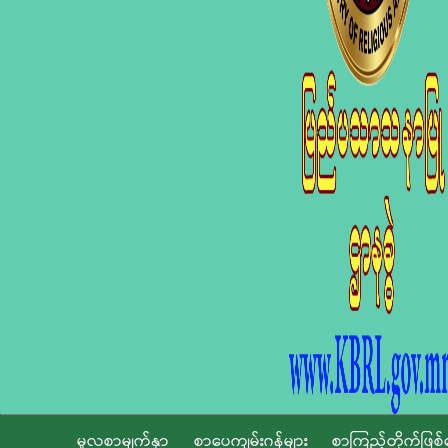
မူလစာမျက်နှာ
စာပေကျမ်းဂန်များ
စာကြည့်တိုက်ဖြစ်