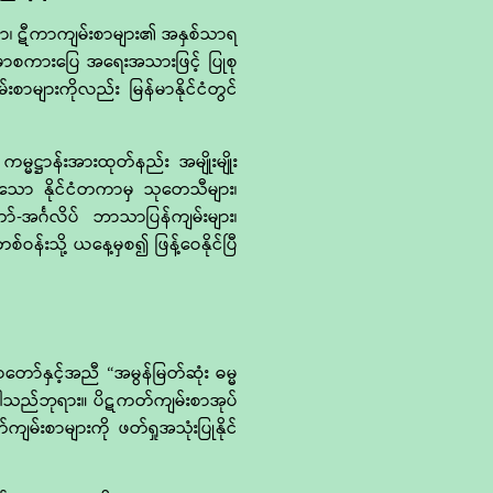
ကထာ၊ ဋီကာကျမ်းစာများ၏ အနှစ်သာရ
ြန်မာစကားပြေ အရေးအသားဖြင့် ပြုစု
ျားကိုလည်း မြန်မာနိုင်ငံတွင်
ဋ္ဌာန်းအားထုတ်နည်း အမျိုးမျိုး
ေကြသော နိုင်ငံတကာမှ သုတေသီများ၊
်-အင်္ဂလိပ် ဘာသာပြန်ကျမ်းများ၊
န်းသို့ ယနေ့မှစ၍ ဖြန့်ဝေနိုင်ပြီ
ာ်နှင့်အညီ “အမွန်မြတ်ဆုံး ဓမ္မ
ကြပါသည်ဘုရား။ ပိဋကတ်ကျမ်းစာအုပ်
်းစာများကို ဖတ်ရှုအသုံးပြုနိုင်