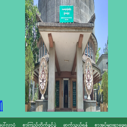
ပေါ်လာပုံ
စာကြည့်တိုက်ဖွင့်ပွဲ
ဆက်သွယ်ရန်
စာအုပ်များရှာဖွေရ