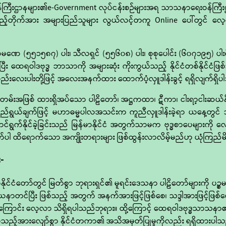
ာ ဝန်ကြီးဌာနများ၏e-Government လုပ်ငန်းစဉ်များအရ သာသနာရေးဝန်ကြီ
်တိုက်အား အများပြည်သူများ လွယ်လင့်တကူ Online ပေါ်တွင် လေ့လာ
ဏေ (၅၅၁၅၈၇) ပါး၊ သီလရှင် (၅၅၆၀၈) ပါး၊ စုစုပေါင်း (၆၀၇၁၉၅) ပါးရှိ
ေပြီး ထေရဝါဒဗုဒ္ဓ ဘာသာကို အများဆုံး ကိုးကွယ်သည့် နိုင်ငံတစ်နိုင်ငံဖြစ
္စည်းလေးပါးတို့ဖြင့် အလေးအနက်ထား ထောက်ပံ့လှူဒါန်းခွင့် ရရှိလျက်ရှိ
တမ်းအဖြစ် ထားရှိအပ်သော ပါဠိတော်၊ အဋ္ဌကထာ၊ ဋီကာ၊ ငါးရာ့ငါးဆယ်န
်ရွယ်ချက်ဖြင့် မဟာဓမ္မပါလအသင်းက ကူညီလှူဒါန်းခဲ့ရာ ယနေ့တွင် 
င်ရွက်နိုင်ခဲ့ခြင်းသည် မြန်မာနိုင်ငံ အတွက်သာမက ဗုဒ္ဓစာပေများကိ
တွက်ပါ ထိရောက်သော အကျိုးတရားများ ဖြစ်ထွန်းလာလိမ့်မည်ဟု ယုံကြည်
-
်ငံတော်တွင် မြတ်စွာ ဘုရားရှင်၏ မူရင်းဒေသနာ ပါဠိတော်များကို ပဉ္စမသ
ါယနာတင်ပြီး ဖြစ်သည့် အတွက် အနက်အားဖြင့်ဖြစ်စေ၊ သဒ္ဒါအားဖြင့်ဖြစ်
ကြောင်း လေ့လာ သိရှိရပါသည်ဘုရား။ ထို့ကြောင့် ထေရဝါဒဗုဒ္ဓသာသနာ၏ ဓမ္မ
ဖြစ်သည့်အားလျော်စွာ နိုင်ငံတကာ၏ အသိအမှတ်ပြုမှုကိုလည်း ရရှိထားပါ