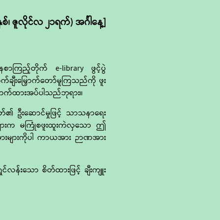
၊ ဇူလိုင်လ ၂၁ရက်) အင်္ဂါနေ့]
ြည့်တိုက် e-library ဖွင့်ပွဲ
်ချီးမြှောက်တော်မူကြသည်ကို ဖူး
ျှောက်ထားအပ်ပါသည်ဘုရား။
်မြတ်၏ ဦးဆောင်မှုဖြင့် သာသနာရေး
ှင်များက မကြုံစဖူးထူးကဲလှသော ဤ
ပ်အားများကိုပါ ကာယအား ဉာဏအား
န်းသော စိတ်ထားဖြင့် ချီးကျူး