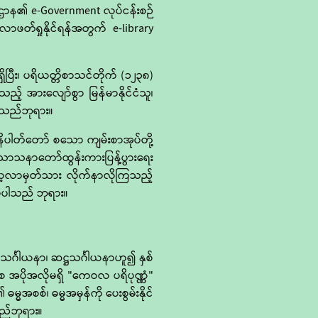
းဌာန၏ e-Government လုပ်ငန်းစဉ်
ဖတ်ရှုနိုင်ရန်အတွက် e-library
ပြီး၊ ပရိယတ္တိစာသင်တိုက် (၁၂၃၈)
်သည့် အားလျော်စွာ မြန်မာနိုင်ငံသူ၊
ပါသည်ဘုရား။
ိပါတ်တော် စသော ကျမ်းစာအုပ်တို့
သာသနာတော်ထွန်းကားပြန့်ပွားရေး
ု လေ့လာမှတ်သား လိုက်နာလိုကြသည့်
မိပါသည် ဘုရား။
င်္ဂါယနာ၊ ဆဋ္ဌသင်္ဂါယနာဟူ၍ နှစ်
စေ အပိုအလိုမရှိ "ကေဝလ ပရိပုဏ္ဏံ"
အစစ်၊ ဓမ္မအမှန်ကို ပေးစွမ်းနိုင်
သည်ဘုရား။