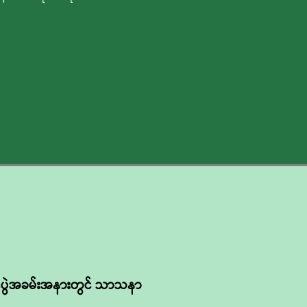
ွင့်ပွဲအခမ်းအနားတွင် သာသနာ