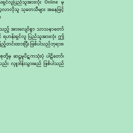
းရှင်လူပြည်သူအားလုံး Online မှ
ို လေ့လာလိုသူ သုတေသီများ အနေဖြင့်
။
းဖြစ်သည့် အားလျော်စွာ သာသနာတော်
ပြင် ရဟန်းရှင်လူ ပြည်သူအားလုံး ဤ
ည့်တင်းထားပြီး ဖြစ်ပါသည်ဘုရား။
မှ ဆဋ္ဌမူပိဋကသုံးပုံ ပါဠိတော်၊
ည်း လှူဒါန်းသွားမည် ဖြစ်ပါသည်
ဟူ၍ သုံးမျိုးသာရှိကြောင်း၊ ပညာ၏
းထွင်းသိမြင်ခြင်းဖြစ်ကြောင်း၊ ထို
ု ရရှိစေနိုင်သည်” ဟုဆိုသည့်
် “ ပရိယတ္တိ လေ့လာမှုမှသည် ပဋိ
နိဗ္ဗာန်ချမ်းသာကို မျက်မှောက် ပြု