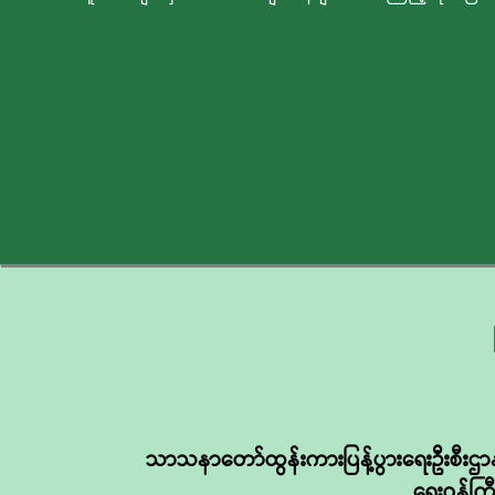
သာသနာတော်ထွန်းကားပြန့်ပွားရေးဦးစီးဌာနန
ရေးဝန်ကြီ