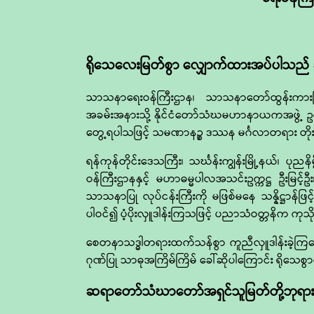
ရိုသေလေးမြတ်စွာ လျှောက်ထားအပ်ပါသည် 
သာသနာရေးဝန်ကြီးဌာန၊ သာသနာတော်ထွန်းကားပြန့
အခမ်းအနားသို့ နိုင်ငံတော်သံဃမဟာနာယကအဖွဲ့ ဥက္
တွေ့ရပါသဖြင့် သမဏာနဉ္စ ဒဿန မင်္ဂလာတရား တိုး
ရန်ကုန်တိုင်းဒေသကြီး၊ သင်္ဃန်းကျွန်းမြို့နယ်၊ 
ဝန်ကြီးဌာနနှင့် မဟာဓမ္မပါလအသင်းဥက္ကဋ္ဌ ဦးမြင့
သာသနာပြု လုပ်ငန်းကြီးကို မဖြစ်မနေ သန္နိဋ္ဌ
ပါဝင်၍ ပံ့ပိုးလှူဒါန်းကြသဖြင့် ပညာသံဝတ္တနိက ကုသို
စေတနာသဒ္ဓါတရားထက်သန်စွာ ကူညီလှူဒါန်းခဲ့ကြ
ဂုဏ်ပြု သာဓုအကြိမ်ကြိမ် ခေါ်ဆိုပါကြောင်း ရိုသေ
ဆရာတော်သံဃာတော်အရှင်သူမြတ်တို့ဘုရား