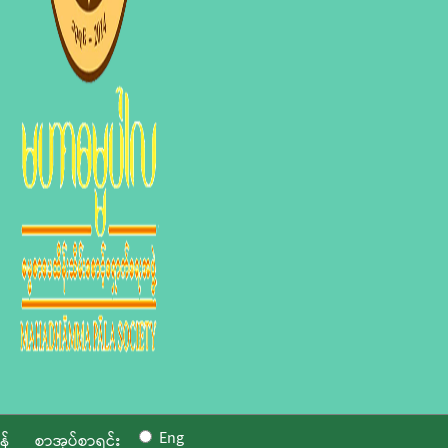
Eng
န်
စာအုပ်စာရင်း