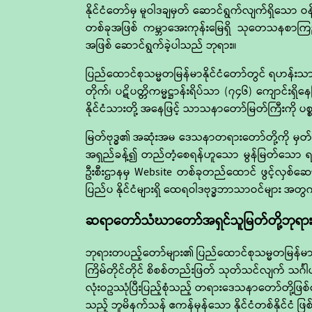
နိုင်ငံတော်မှ မူဝါဒချမှတ် ဆောင်ရွက်လျက်ရှိသေ
တစ်ခုအဖြစ် ကမ္ဘာအေးကုန်းမြေရှိ သုတေသနစာကြည့
အဖြစ် ဆောင်ရွက်ခဲ့ပါသည် ဘုရား။
ပြည်ထောင်စုသမ္မတမြန်မာနိုင်ငံတော်တွင် ရဟန်းသာမ
တိုက်၊ ပဋိပတ္တိကမ္မဋ္ဌာန်းရိပ်သာ (၇၄၆) ကျောင်းရှိန
နိုင်ငံသားတို့ အနေဖြင့် သာသနာတော်မြတ်ကြီးကို ပစ
မြတ်ဗုဒ္ဓ၏ အဆုံးအမ ဒေသနာတရားတော်တို့ကို မှတ်
အရှည်ခန့်၍ တည်တံ့စေရန်ဟူသော မွန်မြတ်သော ရည
ဦးစီးဌာနမှ Website တစ်ခုတည်ထောင် ဖွင့်လှစ်ဆော
ပြည်ပ နိုင်ငံများရှိ ထေရဝါဒဗုဒ္ဓဘာသာဝင်များ အ
ဆရာတော်သံဃာတော်အရှင်သူမြတ်တို့ဘုရား
ဘုရားတပည့်တော်များ၏ ပြည်ထောင်စုသမ္မတမြန်မာနိုင
ကြိမ်တိုင်တိုင် စိစစ်တည်းဖြတ် သုတ်သင်လျက် သင်္ဂ
လုံးဝဥဿုံပြီးပြည့်စုံသည့် တရားဒေသနာတော်တို့ဖြစ်
သည့် ဘူမိနက်သန် ဧကန်မှန်သော နိုင်ငံတစ်နိုင်ငံ 