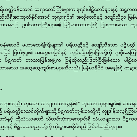
ိယတ္တိဝန်ဆောင် ဆရာတော်ကြီးများက မူရင်းပါဠိတော်များနှင့် အဋ္ဌ
ားလည်သိရှိအားထုတ်နိုင်အောင် ဘုရားရှင်၏ အလိုတော်နှင့် လျော်ညီစွာ မ
နာပြု ဥပါသကာကြီးများ၏ မြန်မာဘာသာဖြင့် ပြုစုထားသော ကျမ်းစာမ
ောင် မဟာထေရ်ကြီးများ၏ ပရိယတ္တိနှင့် လျော်ညီသော ပဋိပတ္တိ ကမ္မ
အပြင် မြတ်ဗုဒ္ဓ၏ အတွေးအမြင်နှင့် ကျင့်စဉ်အဖြာဖြာတို့ကို ရှာမှီးန
ည်း ပိဋကတ် ဘာသာပြန်အဖွဲ့က ပြန်ဆိုတည်းဖြတ်ပြီးဖြစ်သော ပါဠိတော
ထားသော အထွေထွေကျမ်းစာများကိုလည်း မြန်မာနိုင်ငံ အနေဖြင့် ကမ္ဘာတစ်ဝ
-
ု့တွင် တရားတည်း ဟူသော အလှူကသာလွန်၏” ဟူသော ဘုရားရှင်၏ ဒေသနာတေ
် ပရိယတ္တိစာသင်တိုက်များသို့ ပိဋကတ်ကျမ်းစာတို့ကို လှူဒါန်းလေ့ရှိ
ာ်နှင့် ထိုသံဃာတော် သီတင်းသုံးရာကျောင်းရှိ သံဃာများသာ ပိဋကတ်ကျမ
့် စိန္တာမယပညာတို့ကို တိုးပွားစေနိုင်မည် ဖြစ်ပါသည်ဘုရား။