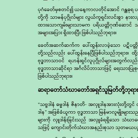
ပုဂံခေတ်မှစတင်၍ ယနေ့ကာလတိုင်အောင် ဂန္ထဓုရ ပရ
တို့ကို သာမန်ပုဂ္ဂိုလ်များ လွယ်ကူရှင်းလင်းစွာ န
ထားသောကျမ်းများသာမက ပရိယတ္တိဂုဏ်ဆောင် သာသ
အများအပြား ရှိထားပြီး ဖြစ်ပါသည်ဘုရား။
ခေတ်အဆက်ဆက်က ပေါ်ထွန်းလာခဲ့သော ပဋိပတ္တိဝန်ဆ
တို့သည်လည်း ပေါ်ထွန်းနေပြီဖြစ်ပါသည်ဘုရား။ ထို့
ဗုဒ္ဓဘာသာဝင် ရဟန်းရှင်လူပုဂ္ဂိုလ်များအတွက်လ
ဗုဒ္ဓဘာသာဆိုင်ရာ အင်္ဂလိပ်ဘာသာဖြင့် ရေးသားပြုစု
ဖြစ်ပါသည်ဘုရား။
ဆရာတော်သံဃာတော်အရှင်သူမြတ်တို့ဘုရား
“သဗ္ဗဒါနံ ဓမ္မဒါနံ ဇိနာတိ- အလှူဒါနအားလုံးတိ
ဒါန” အဖြစ်ခံယူကာ ဗုဒ္ဓဘာသာ မြန်မာလူမျိုးများသည
များကို လှူဒါန်းခြင်းသည် အလှူခံရရှိသော သံဃာတေ
သဖြင့် ကျောင်းတိုက်သံဃာအနည်းစုသာ သုတမယပညာနှင