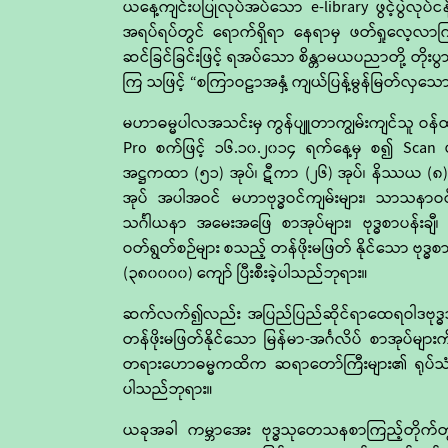
ယနေ့ကျင်းပပြုလုပ်အပ်သော e-library ဖွင့်ပွဲလုပ်
အရပ်ရပ်တွင် ရောက်ရှိရာ နေရာမှ ဖတ်ရှုလေ့လာက
ဆင်ခြင်ခြင်းဖြင့် ရအပ်သော စိန္တာမယပညာတို့ တိုး
ကြ သဖြင့် “စကြာဝဠာအနှံ့ ကျယ်ပြန့်မွန်မြတ်လှသော
မဟာဓမ္မပါလအသင်းမှ ကွန်ပျူတာကျွမ်းကျင်သူ ဝန်ထမ်
Pro စက်ဖြင့် ၁၆.၁၀.၂၀၁၄ ရက်နေ့မှ စ၍ Scan ဖတ်
အဋ္ဌကထာ (၅၁) အုပ်၊ ဋီကာ (၂၆) အုပ်၊ နိဿယ (၈) အုပ
အုပ် အပါအဝင် မဟာဗုဒ္ဓဝင်ကျမ်းများ၊ သာသနာဝင်ကျ
သင်္ဂါယနာ အမေးအဖြေ စာအုပ်များ၊ ဗုဒ္ဓစာပန်းချ
ဝတ်ရွတ်စဉ်များ စသည့် တန်ဖိုးမဖြတ် နိုင်သော ဗုဒ္ဓစာ
(၃၈၀၀၀၀) ကျော် ပြီးစီးခဲ့ပါသည်ဘုရား။
ဆက်လက်၍လည်း အပြည်ပြည်ဆိုင်ရာထေရဝါဒဗုဒ္ဓသာသနာ
တန်ဖိုးမဖြတ်နိုင်သော မြန်မာ-အင်္ဂလိပ် စာအုပ်မျာ
တရားဟောဓမ္မကထိက ဆရာတော်ကြီးများ၏ ရုပ်သံဖို
ပါသည်ဘုရား။
ယခုအခါ ကမ္ဘာအေး ဗုဒ္ဓသုတေသနစာကြည့်တိုက်တွင်