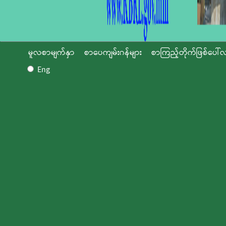
မူလစာမျက်နှာ
စာပေကျမ်းဂန်များ
စာကြည့်တိုက်ဖြစ်ပေါ်လ
Eng