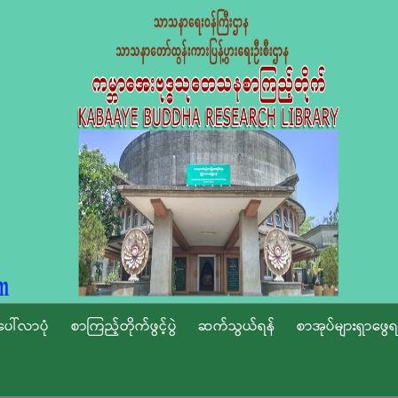
ပေါ်လာပုံ
စာကြည့်တိုက်ဖွင့်ပွဲ
ဆက်သွယ်ရန်
စာအုပ်များရှာဖွေရ