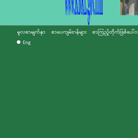
မူလစာမျက်နှာ
စာပေကျမ်းဂန်များ
စာကြည့်တိုက်ဖြစ်ပေါ်လ
Eng