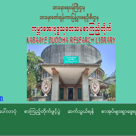
ပေါ်လာပုံ
စာကြည့်တိုက်ဖွင့်ပွဲ
ဆက်သွယ်ရန်
စာအုပ်များရှာဖွေရ