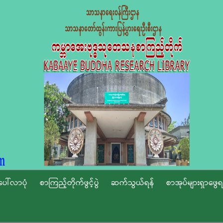
ပေါ်လာပုံ
စာကြည့်တိုက်ဖွင့်ပွဲ
ဆက်သွယ်ရန်
စာအုပ်များရှာဖွေရ