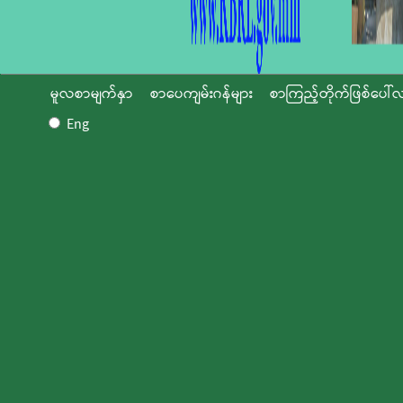
မူလစာမျက်နှာ
စာပေကျမ်းဂန်များ
စာကြည့်တိုက်ဖြစ်ပေါ်လ
Eng